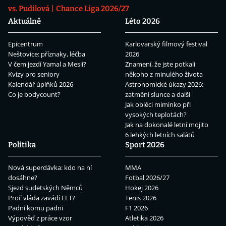
vs. Pudilová
Chance Liga 2026/27
Aktuálně
Léto 2026
Epicentrum
Karlovarský filmový festival
Neštovice: příznaky, léčba
2026
V čem jezdí Yamal a Mesii?
Znamení, že jste potkali
Kvízy pro seniory
někoho z minulého života
Kalendář úplňků 2026
Astronomické úkazy 2026:
Co je bodycount?
zatmění slunce a další
Jak obléci miminko při
vysokých teplotách?
Jak na dokonalé letní mojito
6 lehkých letních salátů
Politika
Sport 2026
Nová superdávka: kdo na ní
MMA
dosáhne?
Fotbal 2026/27
Sjezd sudetských Němců
Hokej 2026
Proč vláda zavádí EET?
Tenis 2026
Padni komu padni
F1 2026
Výpověď z práce vzor
Atletika 2026