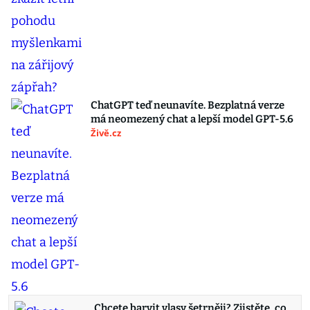
ChatGPT teď neunavíte. Bezplatná verze
má neomezený chat a lepší model GPT-5.6
Živě.cz
Chcete barvit vlasy šetrněji? Zjistěte, co