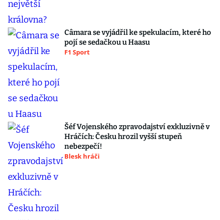
Câmara se vyjádřil ke spekulacím, které ho
pojí se sedačkou u Haasu
F1 Sport
Šéf Vojenského zpravodajství exkluzivně v
Hráčích: Česku hrozil vyšší stupeň
nebezpečí!
Blesk hráči