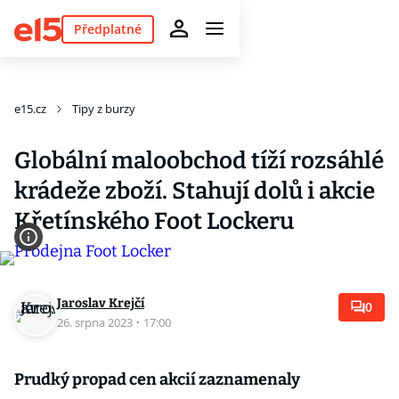
Předplatné
e15.cz
Tipy z burzy
Globální maloobchod tíží rozsáhlé
krádeže zboží. Stahují dolů i akcie
Křetínského Foot Lockeru
Jaroslav Krejčí
0
26. srpna 2023
·
17:00
Prudký propad cen akcií zaznamenaly