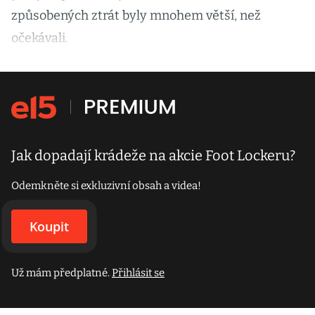
způsobených ztrát byly mnohem větší, než
očekávali.
Jak dopadají krádeže na akcie Foot Lockeru?
Odemkněte si exkluzivní obsah a videa!
Koupit
Už mám předplatné.
Přihlásit se