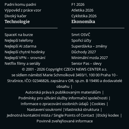
Padni komu padni
F1 2026
Výpověď z práce vzor
Atletika 2026
Divoký kačer
Cyklistika 2026
Technologie
Ekonomika
SpaceX na burze
Smrt OSVČ
Nejlepší telefony
Spořicí účty
Nejlepší AI zdarma
Superdávka – změny
Nejlepší chytré hodinky
Důchody 2027
Nejlepší VPN – srovnání
Minimální mzda 2027
Netflix filmy a seriály
Senior Pas – slevy
© 2001 - 2026 Copyright
CZECH NEWS CENTER a.s.
se sídlem náměstí Marie Schmolkové 3493/1, 100 00 Praha 10 -
Strašnice, IČO: 02346826, zapsána v OR, sp.zn. B 19490 a dodavatelé
obsahu
Autorská práva k publikovaným materiálům
Podmínky pro užívání služby informační společnosti
Informace o zpracování osobních údajů
Cookies
Nastavení soukromí
Vlastnická struktura
Jednotná kontaktní místa / Single Points of Contact
Etický kodex
Povinně zveřejňované informace