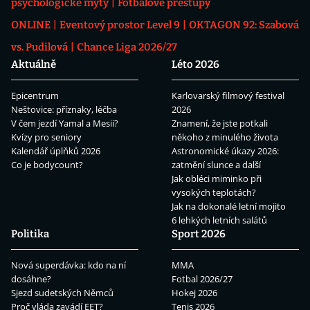
psychologické mýty
Fotbalové přestupy
ONLINE
Eventový prostor Level 9
OKTAGON 92: Szabová
vs. Pudilová
Chance Liga 2026/27
Aktuálně
Léto 2026
Epicentrum
Karlovarský filmový festival
Neštovice: příznaky, léčba
2026
V čem jezdí Yamal a Mesii?
Znamení, že jste potkali
Kvízy pro seniory
někoho z minulého života
Kalendář úplňků 2026
Astronomické úkazy 2026:
Co je bodycount?
zatmění slunce a další
Jak obléci miminko při
vysokých teplotách?
Jak na dokonalé letní mojito
6 lehkých letních salátů
Politika
Sport 2026
Nová superdávka: kdo na ní
MMA
dosáhne?
Fotbal 2026/27
Sjezd sudetských Němců
Hokej 2026
Proč vláda zavádí EET?
Tenis 2026