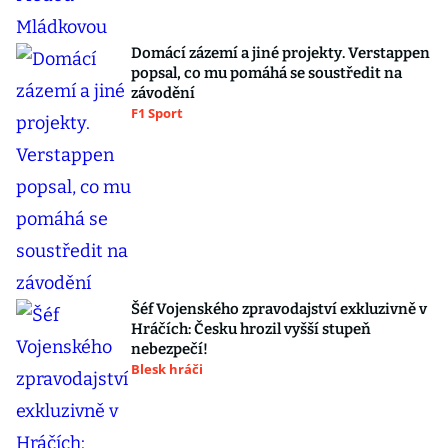
Domácí zázemí a jiné projekty. Verstappen
popsal, co mu pomáhá se soustředit na
závodění
F1 Sport
Šéf Vojenského zpravodajství exkluzivně v
Hráčích: Česku hrozil vyšší stupeň
nebezpečí!
Blesk hráči