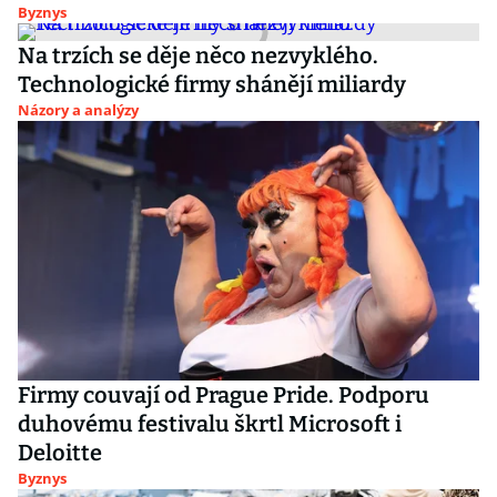
Byznys
Na trzích se děje něco nezvyklého.
Technologické firmy shánějí miliardy
Názory a analýzy
Firmy couvají od Prague Pride. Podporu
duhovému festivalu škrtl Microsoft i
Deloitte
Byznys