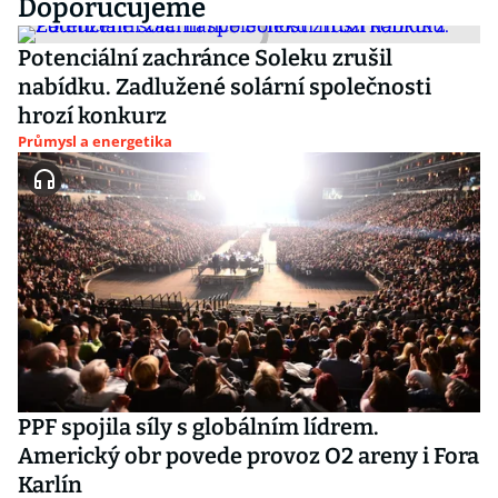
Doporučujeme
Potenciální zachránce Soleku zrušil
nabídku. Zadlužené solární společnosti
hrozí konkurz
Průmysl a energetika
PPF spojila síly s globálním lídrem.
Americký obr povede provoz O2 areny i Fora
Karlín