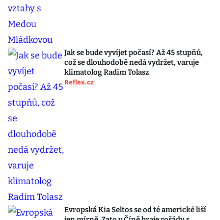
Jak se bude vyvíjet počasí? Až 45 stupňů,
což se dlouhodobě nedá vydržet, varuje
klimatolog Radim Tolasz
Reflex.cz
Evropská Kia Seltos se od té americké liší
jen mírně. Zato v Číně hraje rošádu s