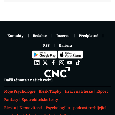
Kontakty
Redakce
Inzerce
Předplatné
RSS
Kariéra
Další témata z našich webů
Moje Psychologie
Blesk Tlapky
Hráči na Blesku
iSport
Fantasy
Spotřebitelské testy
Blesku
Nemovitosti
Psychologika - podcast rozbíjející