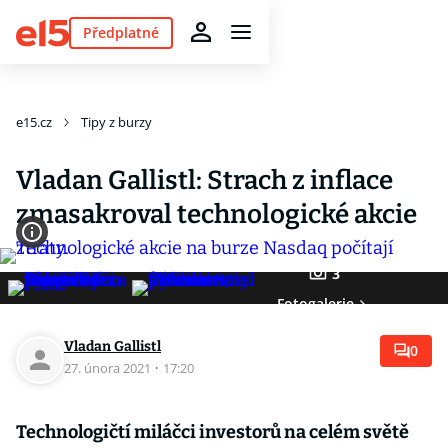
Předplatné
e15.cz
Tipy z burzy
Vladan Gallistl: Strach z inflace
zmasakroval technologické akcie
3
Fotogalerie
Vladan Gallistl
0
27. února 2021
·
17:20
Technologičtí miláčci investorů na celém světě