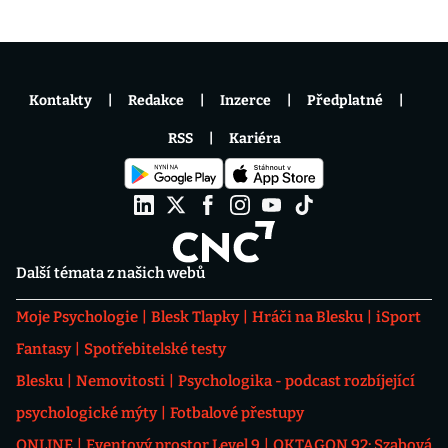
Kontakty
Redakce
Inzerce
Předplatné
RSS
Kariéra
Další témata z našich webů
Moje Psychologie
Blesk Tlapky
Hráči na Blesku
iSport
Fantasy
Spotřebitelské testy
Blesku
Nemovitosti
Psychologika - podcast rozbíjející
psychologické mýty
Fotbalové přestupy
ONLINE
Eventový prostor Level 9
OKTAGON 92: Szabová