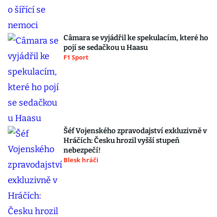
Câmara se vyjádřil ke spekulacím, které ho
pojí se sedačkou u Haasu
F1 Sport
Šéf Vojenského zpravodajství exkluzivně v
Hráčích: Česku hrozil vyšší stupeň
nebezpečí!
Blesk hráči