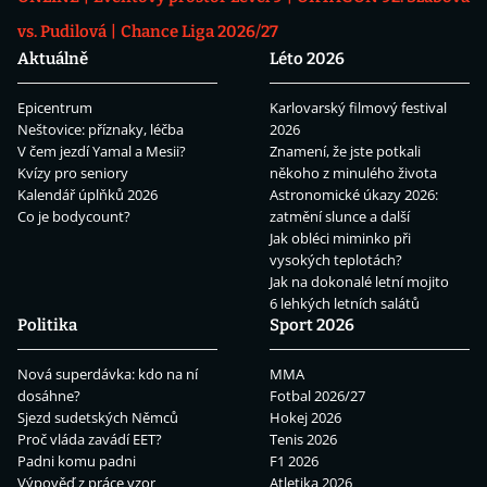
vs. Pudilová
Chance Liga 2026/27
Aktuálně
Léto 2026
Epicentrum
Karlovarský filmový festival
Neštovice: příznaky, léčba
2026
V čem jezdí Yamal a Mesii?
Znamení, že jste potkali
Kvízy pro seniory
někoho z minulého života
Kalendář úplňků 2026
Astronomické úkazy 2026:
Co je bodycount?
zatmění slunce a další
Jak obléci miminko při
vysokých teplotách?
Jak na dokonalé letní mojito
6 lehkých letních salátů
Politika
Sport 2026
Nová superdávka: kdo na ní
MMA
dosáhne?
Fotbal 2026/27
Sjezd sudetských Němců
Hokej 2026
Proč vláda zavádí EET?
Tenis 2026
Padni komu padni
F1 2026
Výpověď z práce vzor
Atletika 2026