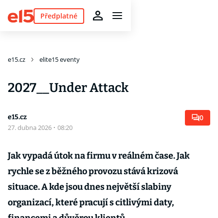
Předplatné
e15.cz
elite15 eventy
2027__Under Attack
e15.cz
0
27. dubna 2026
·
08:20
Jak vypadá útok na firmu v reálném čase. Jak
rychle se z běžného provozu stává krizová
situace. A kde jsou dnes největší slabiny
organizací, které pracují s citlivými daty,