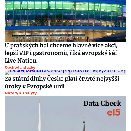
U pražských hal chceme hlavně více akcí,
lepší VIP i gastronomii, říká evropský šéf
Live Nation
Obchod a služby
Za státní dluhy Česko platí čtvrté nejvyšší
úroky v Evropské unii
Názory a analýzy