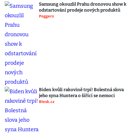
Samsung okouzlil Prahu dronovou show k
odstartování prodeje nových produktů
Poggers
Biden kvůli rakovině trpí! Bolestná slova
jeho syna Huntera o šířící se nemoci
Blesk.cz