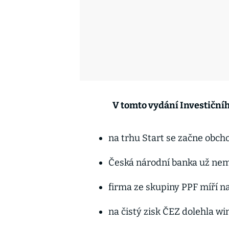
V tomto vydání Investičníh
na trhu Start se začne obch
Česká národní banka už nem
firma ze skupiny PPF míří n
na čistý zisk ČEZ dolehla win