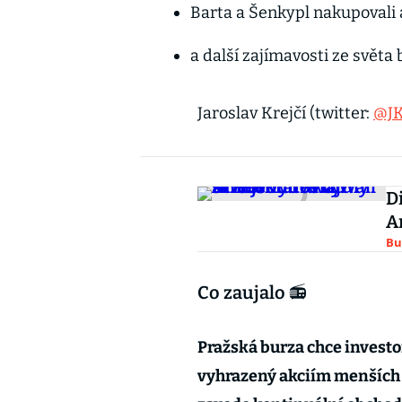
Barta a Šenkypl nakupovali 
a další zajímavosti ze světa 
Jaroslav Krejčí (twitter:
@JK
D
A
Bu
Co zaujalo 📻
Pražská burza chce investor
vyhrazený akciím menších a