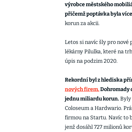
výrobce městského mobili
přičemž poptávka byla víc
korun za akcii.
Letos si navíc šly pro nové
lékárny Pilulka, které na t
úpis na podzim 2020.
Rekordní byl z hlediska pří
nových firem.
Dohromady od
jednu miliardu korun.
Byly 
Coloseum a Hardwario. Prá
firmou na Startu. Navíc to 
jenž dosáhl 727 milionů kor