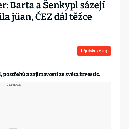
r: Barta a Šenkypl sázejí
la jüan, ČEZ dál těžce
Diskuze (
0
)
 postřehů a zajímavostí ze světa investic.