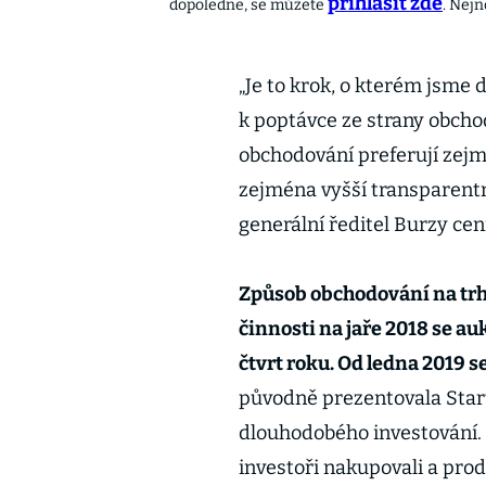
přihlásit zde
dopoledne, se můžete
. Nejn
„Je to krok, o kterém jsme 
k poptávce ze strany obchod
obchodování preferují zej
zejména vyšší transparentn
generální ředitel Burzy cen
Způsob obchodování na trhu
činnosti na jaře 2018 se a
čtvrt roku. Od ledna 2019 
původně prezentovala Start
dlouhodobého investování. 
investoři nakupovali a prod