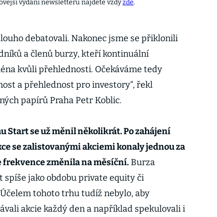
ovější vydání newsletteru najdete vždy
zde
.
dlouho debatovali. Nakonec jsme se přiklonili
níků a členů burzy, kteří kontinuální
ména kvůli přehlednosti. Očekáváme tedy
ost a přehlednost pro investory“, řekl
ných papírů Praha Petr Koblic.
 Start se už měnil několikrát. Po zahájení
ukce se zalistovanými akciemi konaly jednou za
se frekvence změnila na měsíční.
Burza
 spíše jako obdobu private equity či
Účelem tohoto trhu tudíž nebylo, aby
ávali akcie každý den a například spekulovali i