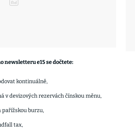
o newsletteru e15 se dočtete:
odovat kontinuálně,
á v devizových rezervách čínskou měnu,
a pařížskou burzu,
dfall tax,