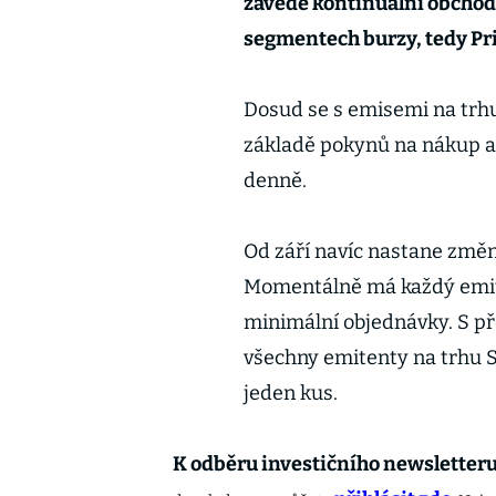
zavede kontinuální obchodo
segmentech burzy, tedy Pri
Dosud se s emisemi na trhu
základě pokynů na nákup a 
denně.
Od září navíc nastane změn
Momentálně má každý emiten
minimální objednávky. S p
všechny emitenty na trhu S
jeden kus.
K odběru investičního newsletter