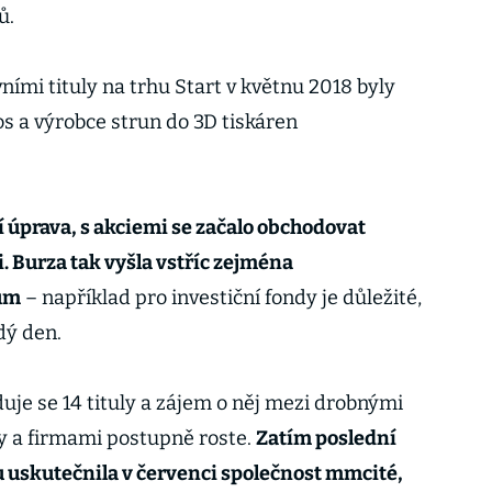
ů.
vními tituly na trhu Start v květnu 2018 byly
os a výrobce strun do 3D tiskáren
í úprava, s akciemi se začalo obchodovat
 Burza tak vyšla vstříc zejména
rům
– například pro investiční fondy je důležité,
dý den.
uje se 14 tituly a zájem o něj mezi drobnými
ry a firmami postupně roste.
Zatím poslední
 uskutečnila v červenci společnost mmcité,