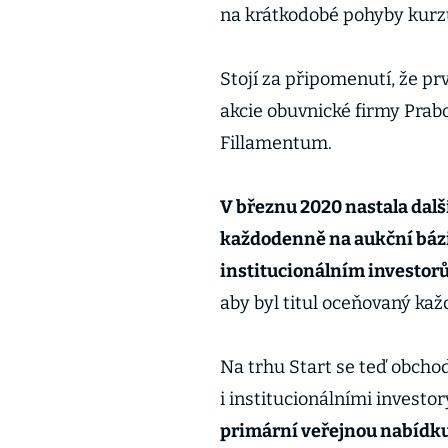
na krátkodobé pohyby kurz
Stojí za připomenutí, že pr
akcie obuvnické firmy Prab
Fillamentum.
V březnu 2020 nastala dalš
každodenně na aukční bázi.
institucionálním investo
aby byl titul oceňovaný kaž
Na trhu Start se teď obchod
i institucionálními investo
primární veřejnou nabídku