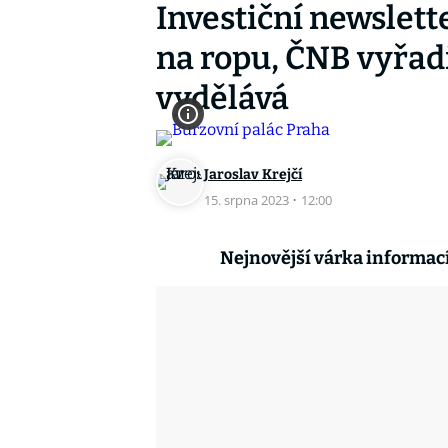
Investiční newslette
na ropu, ČNB vyřadi
vydělává
Jaroslav Krejčí
15. srpna 2023
·
12:00
Nejnovější várka informací,