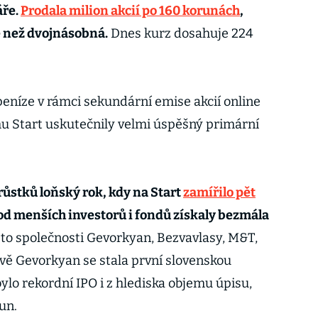
áře.
Prodala milion akcií po 160 korunách
,
e než dvojnásobná.
Dnes kurz dosahuje 224
 peníze v rámci sekundární emise akcií online
rhu Start uskutečnily velmi úspěšný primární
růstků loňský rok, kdy na Start
zamířilo pět
 menších investorů i fondů získaly bezmála
to společnosti Gevorkyan, Bezvavlasy, M&T,
vě Gevorkyan se stala první slovenskou
bylo rekordní IPO i z hlediska objemu úpisu,
un.