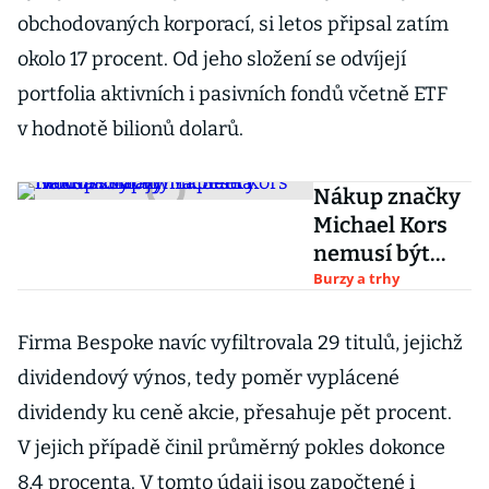
obchodovaných korporací, si letos připsal zatím
okolo 17 procent. Od jeho složení se odvíjejí
portfolia aktivních i pasivních fondů včetně ETF
v hodnotě bilionů dolarů.
Nákup značky
Michael Kors
nemusí být
výhra. Šéfka
Burzy a trhy
módní skupiny
Tapestry
Firma Bespoke navíc vyfiltrovala 29 titulů, jejichž
transakci hájí
dividendový výnos, tedy poměr vyplácené
dividendy ku ceně akcie, přesahuje pět procent.
V jejich případě činil průměrný pokles dokonce
8,4 procenta. V tomto údaji jsou započtené i