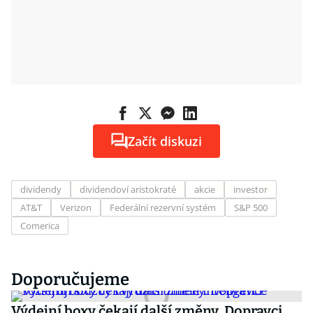
Začít diskuzi
dividendy
dividendoví aristokraté
akcie
investor
AT&T
Verizon
Federální rezervní systém
S&P 500
Comerica
Doporučujeme
Výdejní boxy čekají další změny. Dopravci