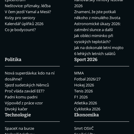
Neštovice: příznaky, léčba
2026
V čem jezdí Yamal a Mesii?
Znamení, že jste potkali
Kvízy pro seniory
někoho z minulého života
Kalendář úplňků 2026
Astronomické úkazy 2026:
Co je bodycount?
zatmění slunce a další
Jak obléci miminko při
vysokých teplotách?
Jak na dokonalé letní mojito
6 lehkých letních salátů
Politika
Sport 2026
Nová superdávka: kdo na ní
MMA
dosáhne?
Fotbal 2026/27
Sjezd sudetských Němců
Hokej 2026
Proč vláda zavádí EET?
Tenis 2026
Padni komu padni
F1 2026
Výpověď z práce vzor
Atletika 2026
Divoký kačer
Cyklistika 2026
Technologie
Ekonomika
SpaceX na burze
Smrt OSVČ