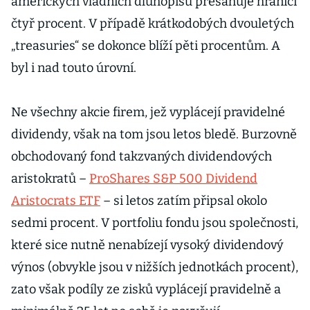
amerických vládních dluhopisů přesahuje hranici
čtyř procent. V případě krátkodobých dvouletých
„treasuries“ se dokonce blíží pěti procentům. A
byl i nad touto úrovní.
Ne všechny akcie firem, jež vyplácejí pravidelné
dividendy, však na tom jsou letos bledě. Burzovně
obchodovaný fond takzvaných dividendových
aristokratů –
ProShares S&P 500 Dividend
Aristocrats ETF
– si letos zatím připsal okolo
sedmi procent. V portfoliu fondu jsou společnosti,
které sice nutně nenabízejí vysoký dividendový
výnos (obvykle jsou v nižších jednotkách procent),
zato však podíly ze zisků vyplácejí pravidelně a