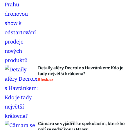
Detaily aféry Decroix s Havránkem: Kdo je
tady největší královna?
Blesk.cz
Câmara se vyjádřil ke spekulacím, které ho
pojí se sedačkou u Haasu