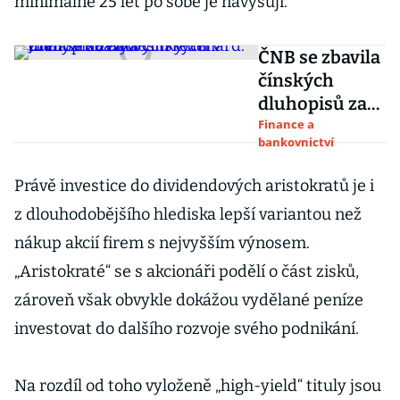
minimálně 25 let po sobě je navyšují.
ČNB se zbavila
čínských
dluhopisů za
desítky
Finance a
bankovnictví
miliard. Jüany
z devizových
Právě investice do dividendových aristokratů je i
rezerv zcela
z dlouhodobějšího hlediska lepší variantou než
zmizely
nákup akcií firem s nejvyšším výnosem.
„Aristokraté“ se s akcionáři podělí o část zisků,
zároveň však obvykle dokážou vydělané peníze
investovat do dalšího rozvoje svého podnikání.
Na rozdíl od toho vyloženě „high-yield“ tituly jsou