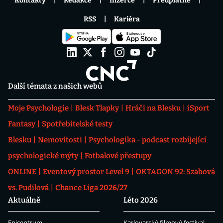
Kontakty
Redakce
Inzerce
Předplatné
RSS
Kariéra
Další témata z našich webů
Moje Psychologie
Blesk Tlapky
Hráči na Blesku
iSport
Fantasy
Spotřebitelské testy
Blesku
Nemovitosti
Psychologika - podcast rozbíjející
psychologické mýty
Fotbalové přestupy
ONLINE
Eventový prostor Level 9
OKTAGON 92: Szabová
vs. Pudilová
Chance Liga 2026/27
Aktuálně
Léto 2026
Epicentrum
Karlovarský filmový festival