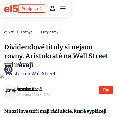
Předplatné
e15.cz
Byznys
Burzy a trhy
Dividendové tituly si nejsou
rovny. Aristokraté na Wall Street
vyhrávají
Jaroslav Krejčí
0
12. srpna 2023
·
17:30
Mnozí investoři mají rádi akcie, které vyplácejí