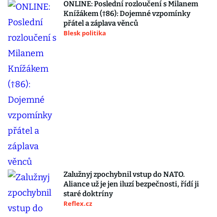
ONLINE: Poslední rozloučení s Milanem
Knížákem (†86): Dojemné vzpomínky
přátel a záplava věnců
Blesk politika
Zalužnyj zpochybnil vstup do NATO.
Aliance už je jen iluzí bezpečnosti, řídí ji
staré doktríny
Reflex.cz