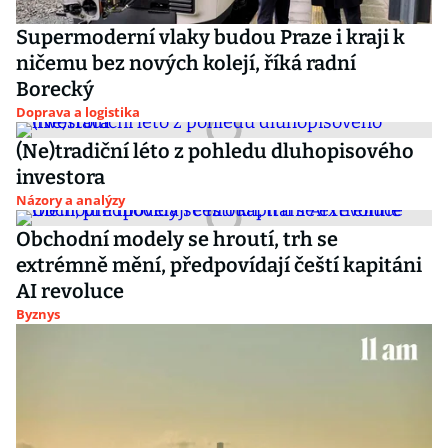
Supermoderní vlaky budou Praze i kraji k
ničemu bez nových kolejí, říká radní
Borecký
Doprava a logistika
(Ne)tradiční léto z pohledu dluhopisového
investora
Názory a analýzy
Obchodní modely se hroutí, trh se
extrémně mění, předpovídají čeští kapitáni
AI revoluce
Byznys