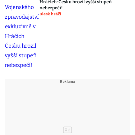
Hráčích: Česku hrozil vyšší stupeň
nebezpečí!
Blesk hráči