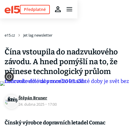
Předplatné
e15.cz
Jet lag newsletter
Čína vstoupila do nadzvukového
závodu. A hned pomýšlí na to, že
přinese technologický průlom
Štěpán Bruner
24. dubna 2025
·
17:00
Čínský výrobce dopravních letadel Comac