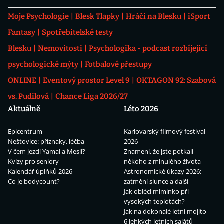
Moje Psychologie
Blesk Tlapky
Hráči na Blesku
iSport
Fantasy
Spotřebitelské testy
Blesku
Nemovitosti
Psychologika - podcast rozbíjející
psychologické mýty
Fotbalové přestupy
ONLINE
Eventový prostor Level 9
OKTAGON 92: Szabová
vs. Pudilová
Chance Liga 2026/27
Aktuálně
Léto 2026
Epicentrum
Karlovarský filmový festival
Neštovice: příznaky, léčba
2026
V čem jezdí Yamal a Mesii?
Znamení, že jste potkali
Kvízy pro seniory
někoho z minulého života
Kalendář úplňků 2026
Astronomické úkazy 2026:
Co je bodycount?
zatmění slunce a další
Jak obléci miminko při
vysokých teplotách?
Jak na dokonalé letní mojito
6 lehkých letních salátů