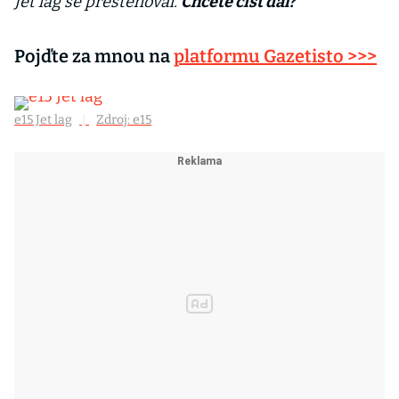
Jet lag se přestěhoval.
Chcete číst dál?
Pojďte za mnou na
platformu Gazetisto >>>
e15 Jet lag
|
Zdroj: e15