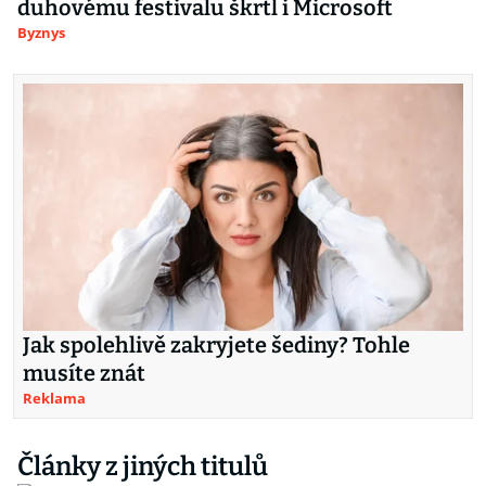
duhovému festivalu škrtl i Microsoft
Byznys
Jak spolehlivě zakryjete šediny? Tohle
musíte znát
Reklama
Články z jiných titulů