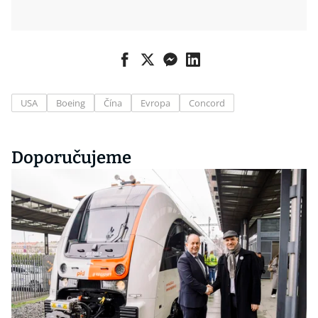
USA
Boeing
Čína
Evropa
Concord
Doporučujeme