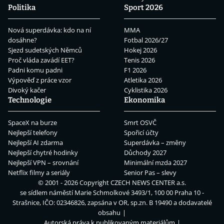
Politika
Sport 2026
Nová superdávka: kdo na ní
MMA
dosáhne?
Fotbal 2026/27
Sjezd sudetských Němců
Hokej 2026
Proč vláda zavádí EET?
Tenis 2026
Padni komu padni
F1 2026
Výpověď z práce vzor
Atletika 2026
Divoký kačer
Cyklistika 2026
Technologie
Ekonomika
SpaceX na burze
Smrt OSVČ
Nejlepší telefony
Spořicí účty
Nejlepší AI zdarma
Superdávka – změny
Nejlepší chytré hodinky
Důchody 2027
Nejlepší VPN – srovnání
Minimální mzda 2027
Netflix filmy a seriály
Senior Pas – slevy
© 2001 - 2026 Copyright
CZECH NEWS CENTER a.s.
se sídlem náměstí Marie Schmolkové 3493/1, 100 00 Praha 10 -
Strašnice, IČO: 02346826, zapsána v OR, sp.zn. B 19490 a dodavatelé
obsahu
Autorská práva k publikovaným materiálům