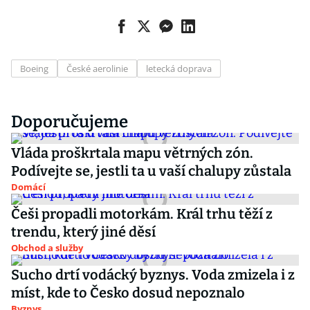
Boeing
České aerolinie
letecká doprava
Doporučujeme
Vláda proškrtala mapu větrných zón.
Podívejte se, jestli ta u vaší chalupy zůstala
Domácí
Češi propadli motorkám. Král trhu těží z
trendu, který jiné děsí
Obchod a služby
Sucho drtí vodácký byznys. Voda zmizela i z
míst, kde to Česko dosud nepoznalo
Byznys