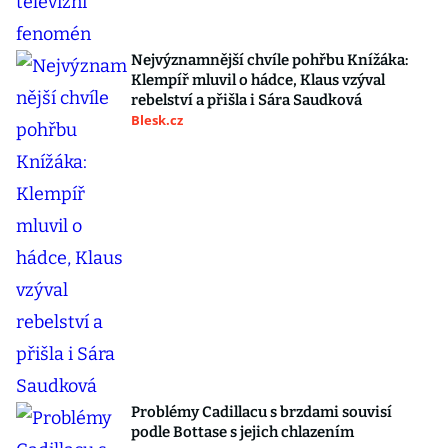
Nejvýznamnější chvíle pohřbu Knížáka:
Klempíř mluvil o hádce, Klaus vzýval
rebelství a přišla i Sára Saudková
Blesk.cz
Problémy Cadillacu s brzdami souvisí
podle Bottase s jejich chlazením