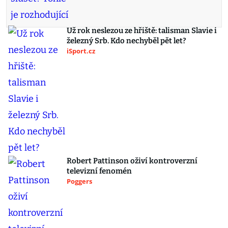
Už rok neslezou ze hřiště: talisman Slavie i
železný Srb. Kdo nechyběl pět let?
iSport.cz
Robert Pattinson oživí kontroverzní
televizní fenomén
Poggers