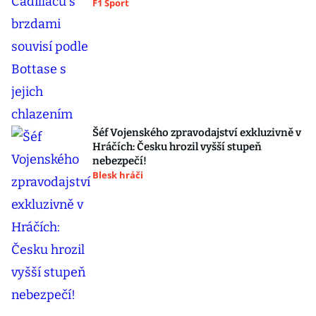
F1 Sport
Šéf Vojenského zpravodajství exkluzivně v
Hráčích: Česku hrozil vyšší stupeň
nebezpečí!
Blesk hráči