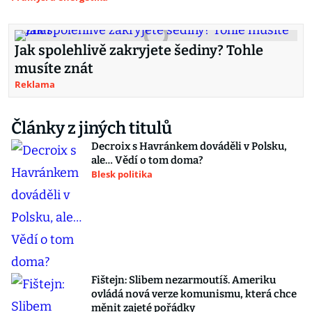
Jak spolehlivě zakryjete šediny? Tohle
musíte znát
Reklama
Články z jiných titulů
Decroix s Havránkem dováděli v Polsku,
ale… Vědí o tom doma?
Blesk politika
Fištejn: Slibem nezarmoutíš. Ameriku
ovládá nová verze komunismu, která chce
měnit zajeté pořádky