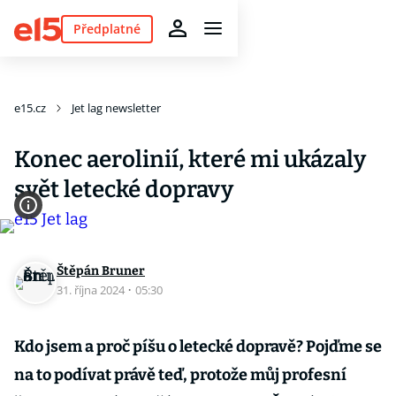
Předplatné
e15.cz
Jet lag newsletter
Konec aerolinií, které mi ukázaly
svět letecké dopravy
Štěpán Bruner
31. října 2024
·
05:30
Kdo jsem a proč píšu o letecké dopravě? Pojďme se
na to podívat právě teď, protože můj profesní