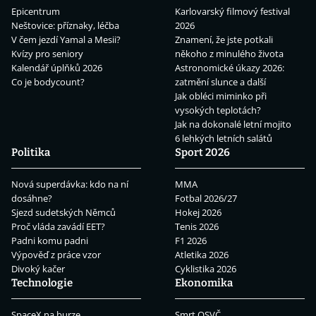
Epicentrum
Karlovarský filmový festival
Neštovice: příznaky, léčba
2026
V čem jezdí Yamal a Mesii?
Znamení, že jste potkali
Kvízy pro seniory
někoho z minulého života
Kalendář úplňků 2026
Astronomické úkazy 2026:
Co je bodycount?
zatmění slunce a další
Jak obléci miminko při
vysokých teplotách?
Jak na dokonalé letní mojito
6 lehkých letních salátů
Politika
Sport 2026
Nová superdávka: kdo na ní
MMA
dosáhne?
Fotbal 2026/27
Sjezd sudetských Němců
Hokej 2026
Proč vláda zavádí EET?
Tenis 2026
Padni komu padni
F1 2026
Výpověď z práce vzor
Atletika 2026
Divoký kačer
Cyklistika 2026
Technologie
Ekonomika
SpaceX na burze
Smrt OSVČ