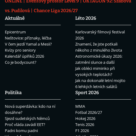
ONLINE
Eventový prostor Level 9
OKTAGON 92: Szabová
vs. Pudilová
Chance Liga 2026/27
Aktuálně
Léto 2026
Epicentrum
Karlovarský filmový festival
Neštovice: příznaky, léčba
2026
V čem jezdí Yamal a Mesii?
Znamení, že jste potkali
Kvízy pro seniory
někoho z minulého života
Kalendář úplňků 2026
Astronomické úkazy 2026:
Co je bodycount?
zatmění slunce a další
Jak obléci miminko při
vysokých teplotách?
Jak na dokonalé letní mojito
6 lehkých letních salátů
Politika
Sport 2026
Nová superdávka: kdo na ní
MMA
dosáhne?
Fotbal 2026/27
Sjezd sudetských Němců
Hokej 2026
Proč vláda zavádí EET?
Tenis 2026
Padni komu padni
F1 2026