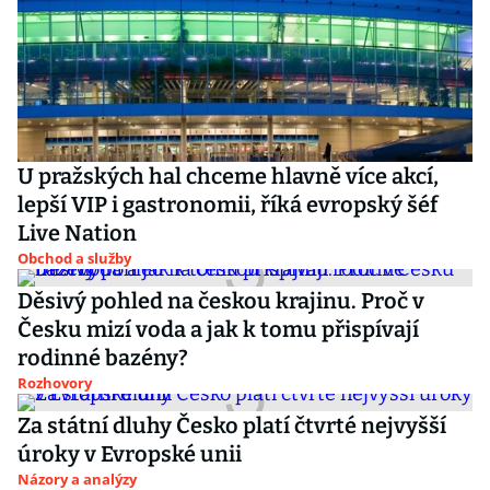
U pražských hal chceme hlavně více akcí,
lepší VIP i gastronomii, říká evropský šéf
Live Nation
Obchod a služby
Děsivý pohled na českou krajinu. Proč v
Česku mizí voda a jak k tomu přispívají
rodinné bazény?
Rozhovory
Za státní dluhy Česko platí čtvrté nejvyšší
úroky v Evropské unii
Názory a analýzy