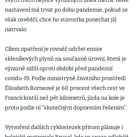
svých třech nejvíce vytížených linek metra. Nové
šéf Aera
nastavení má trvat po dobu pandemie, pokud se
Vodochody
však osvědčí, chce ho starostka ponechat již
natrvalo.
Cílem opatření je rovněž udržet emise
skleníkových plynů na současné úrovni, která je
výrazně nižší oproti období před pandemií
covidu-19. Podle ministryně životního prostředí
Élisabeth Borneové je 60 procent všech cest ve
Francii kratší než pět kilometrů, jízda na kole je
proto podle ní "skutečným dopravním řešením".
Vytvoření dalších cyklostezek přitom plánuje i