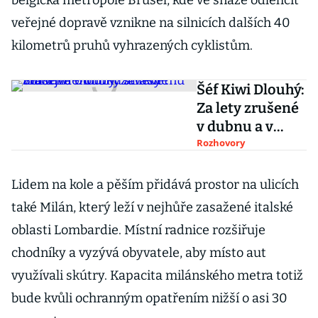
belgická metropole Brusel, kde ve snaze odlehčit
veřejné dopravě vznikne na silnicích dalších 40
kilometrů pruhů vyhrazených cyklistům.
Šéf Kiwi Dlouhý:
Za lety zrušené
v dubnu a v
květnu vracejí
Rozhovory
aerolinky
strašně málo
Lidem na kole a pěším přidává prostor na ulicích
také Milán, který leží v nejhůře zasažené italské
oblasti Lombardie. Místní radnice rozšiřuje
chodníky a vyzývá obyvatele, aby místo aut
využívali skútry. Kapacita milánského metra totiž
bude kvůli ochranným opatřením nižší o asi 30