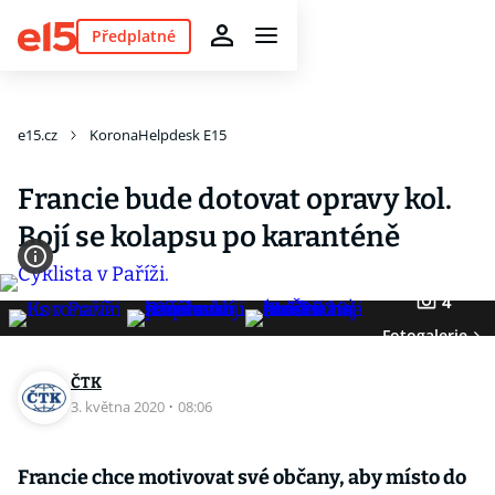
Předplatné
e15.cz
KoronaHelpdesk E15
Francie bude dotovat opravy kol.
Bojí se kolapsu po karanténě
4
Fotogalerie
ČTK
3. května 2020
·
08:06
Francie chce motivovat své občany, aby místo do