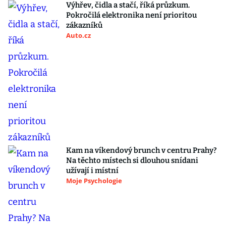
Výhřev, čidla a stačí, říká průzkum.
Pokročilá elektronika není prioritou
zákazníků
Auto.cz
Kam na víkendový brunch v centru Prahy?
Na těchto místech si dlouhou snídani
užívají i místní
Moje Psychologie