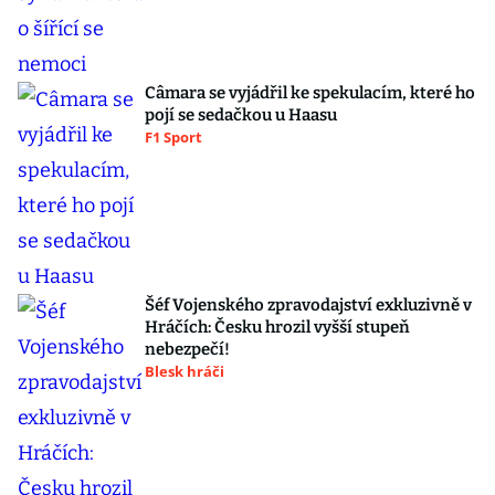
Câmara se vyjádřil ke spekulacím, které ho
pojí se sedačkou u Haasu
F1 Sport
Šéf Vojenského zpravodajství exkluzivně v
Hráčích: Česku hrozil vyšší stupeň
nebezpečí!
Blesk hráči