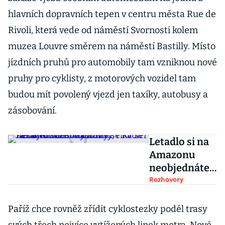
hlavních dopravních tepen v centru města Rue de
Rivoli, která vede od náměstí Svornosti kolem
muzea Louvre směrem na náměstí Bastilly. Místo
jízdních pruhů pro automobily tam vzniknou nové
pruhy pro cyklisty, z motorových vozidel tam
budou mít povolený vjezd jen taxíky, autobusy a
zásobování.
Letadlo si na
Amazonu
neobjednáte,
obchody se
Rozhovory
kvůli
zákazům cest
Paříž chce rovněž zřídit cyklostezky podél trasy
zastavily, říká