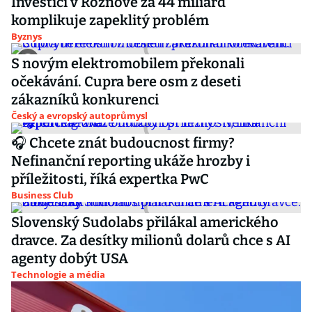
Investici v Rožnově za 44 miliard
komplikuje zapeklitý problém
Byznys
S novým elektromobilem překonali
očekávání. Cupra bere osm z deseti
zákazníků konkurenci
Český a evropský autoprůmysl
🎧 Chcete znát budoucnost firmy?
Nefinanční reporting ukáže hrozby i
příležitosti, říká expertka PwC
Business Club
Slovenský Sudolabs přilákal amerického
dravce. Za desítky milionů dolarů chce s AI
agenty dobýt USA
Technologie a média