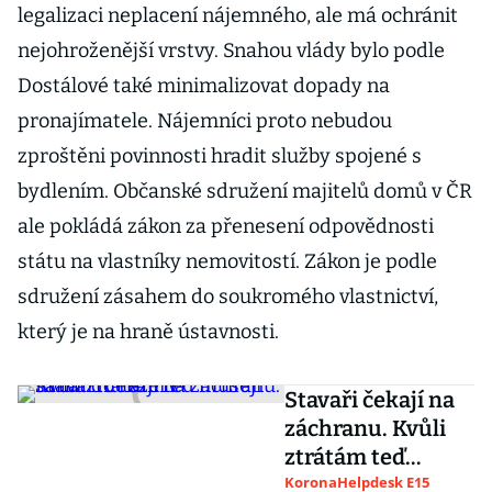
legalizaci neplacení nájemného, ale má ochránit
nejohroženější vrstvy. Snahou vlády bylo podle
Dostálové také minimalizovat dopady na
pronajímatele. Nájemníci proto nebudou
zproštěni povinnosti hradit služby spojené s
bydlením. Občanské sdružení majitelů domů v ČR
ale pokládá zákon za přenesení odpovědnosti
státu na vlastníky nemovitostí. Zákon je podle
sdružení zásahem do soukromého vlastnictví,
který je na hraně ústavnosti.
Stavaři čekají na
záchranu. Kvůli
ztrátám teď
musejí sahat do
KoronaHelpdesk E15