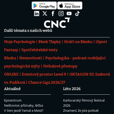
Další témata z našich webů
Moje Psychologie
Blesk Tlapky
Hráči na Blesku
iSport
Fantasy
Spotřebitelské testy
Blesku
Nemovitosti
Psychologika - podcast rozbíjející
psychologické mýty
Fotbalové přestupy
ONLINE
Eventový prostor Level 9
OKTAGON 92: Szabová
vs. Pudilová
Chance Liga 2026/27
Aktuálně
Léto 2026
Epicentrum
Karlovarský filmový festival
Neštovice: příznaky, léčba
2026
V čem jezdí Yamal a Mesii?
Znamení, že jste potkali