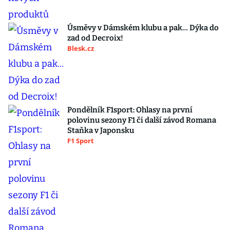
Úsměvy v Dámském klubu a pak… Dýka do
zad od Decroix!
Blesk.cz
Pondělník F1sport: Ohlasy na první
polovinu sezony F1 či další závod Romana
Staňka v Japonsku
F1 Sport