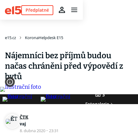
Předplatné
e15.cz
KoronaHelpdesk E15
Nájemníci bez příjmů budou
načas chráněni před výpovědí z
bytů
3
Fotogalerie
ČTK
vaj
8. dubna 2020
·
23:31