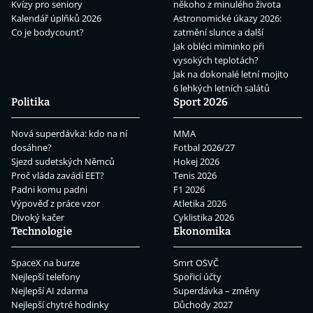
Kvízy pro seniory
někoho z minulého života
Kalendář úplňků 2026
Astronomické úkazy 2026:
Co je bodycount?
zatmění slunce a další
Jak obléci miminko při
vysokých teplotách?
Jak na dokonalé letní mojito
6 lehkých letních salátů
Politika
Sport 2026
Nová superdávka: kdo na ní
MMA
dosáhne?
Fotbal 2026/27
Sjezd sudetských Němců
Hokej 2026
Proč vláda zavádí EET?
Tenis 2026
Padni komu padni
F1 2026
Výpověď z práce vzor
Atletika 2026
Divoký kačer
Cyklistika 2026
Technologie
Ekonomika
SpaceX na burze
Smrt OSVČ
Nejlepší telefony
Spořicí účty
Nejlepší AI zdarma
Superdávka – změny
Nejlepší chytré hodinky
Důchody 2027