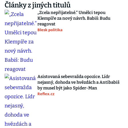
Články z jiných titulů
„Zcela nepřijatelné.“ Umělci tepou
Klempíře za nový návrh. Babiš: Budu
reagovat
Blesk politika
Asistovaná sebevražda opozice. Lídr
nejasný, dohoda ve hvězdách a Antibabiš
by musel být jako Spider-Man
Reflex.cz