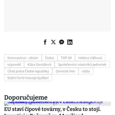
Koronavirus - občan
Česko
TOP 09
Helena Válková
výpověď
Klára Dostálová
Společenství vlastníků jednotek
Úřad práce České republiky
Dominik Feri
vláda
Státní fond rozvoje bydlení
Doporučujeme
EU staví čipové továrny, v Česku to stojí.