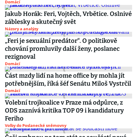
Domácí
Jakub Horák: Feri, Vojtěch, Vrbětice. Oslnivé
záblesky a skutečný svět
Názory a analýzy
„Feri je sexuální predátor“. O politikově
chování promluvily další ženy, poslanec
rezignoval
Domácí
Část mzdy lidí na home office by mohla jít
potřebnějším, říká šéf Senátu Miloš Vystrčil
Domácí
Volební trojkoalice v Praze má odpůrce, z
ODS zaznívá kritika TOP 09 i kandidatury
Feriho
Volby do Poslanecké sněmovny