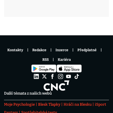
Kontakty
Redakce
Inzerce
Předplatné
RSS
Kariéra
Další témata z našich webů
Moje Psychologie
Blesk Tlapky
Hráči na Blesku
iSport
Fantasy
Spotřebitelské testy