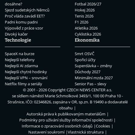
dosáhne?
Fotbal 2026/27
Sjezd sudetských Němců
Hokej 2026
Proč vláda zavádí EET?
Tenis 2026
Padni komu padni
F1 2026
Výpověď z práce vzor
Atletika 2026
Divoký kačer
Cyklistika 2026
Technologie
Ekonomika
SpaceX na burze
Smrt OSVČ
Nejlepší telefony
Spořicí účty
Nejlepší AI zdarma
Superdávka – změny
Nejlepší chytré hodinky
Důchody 2027
Nejlepší VPN – srovnání
Minimální mzda 2027
Netflix filmy a seriály
Senior Pas – slevy
© 2001 - 2026 Copyright
CZECH NEWS CENTER a.s.
se sídlem náměstí Marie Schmolkové 3493/1, 100 00 Praha 10 -
Strašnice, IČO: 02346826, zapsána v OR, sp.zn. B 19490 a dodavatelé
obsahu
Autorská práva k publikovaným materiálům
Podmínky pro užívání služby informační společnosti
Informace o zpracování osobních údajů
Cookies
Nastavení soukromí
Vlastnická struktura