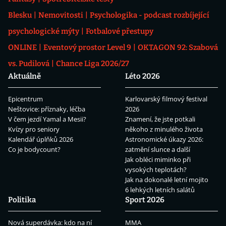
Blesku
Nemovitosti
Psychologika - podcast rozbíjející
psychologické mýty
Fotbalové přestupy
ONLINE
Eventový prostor Level 9
OKTAGON 92: Szabová
vs. Pudilová
Chance Liga 2026/27
Aktuálně
Léto 2026
Epicentrum
Karlovarský filmový festival
Neštovice: příznaky, léčba
2026
V čem jezdí Yamal a Mesii?
Znamení, že jste potkali
Kvízy pro seniory
někoho z minulého života
Kalendář úplňků 2026
Astronomické úkazy 2026:
Co je bodycount?
zatmění slunce a další
Jak obléci miminko při
vysokých teplotách?
Jak na dokonalé letní mojito
6 lehkých letních salátů
Politika
Sport 2026
Nová superdávka: kdo na ní
MMA