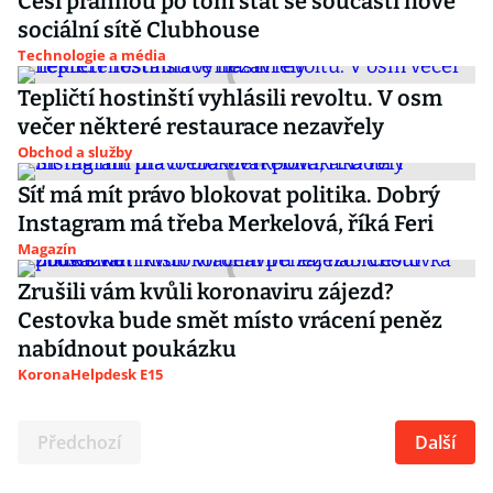
Češi prahnou po tom stát se součástí nové
sociální sítě Clubhouse
Technologie a média
Tepličtí hostinští vyhlásili revoltu. V osm
večer některé restaurace nezavřely
Obchod a služby
Síť má mít právo blokovat politika. Dobrý
Instagram má třeba Merkelová, říká Feri
Magazín
Zrušili vám kvůli koronaviru zájezd?
Cestovka bude smět místo vrácení peněz
nabídnout poukázku
KoronaHelpdesk E15
Předchozí
Další