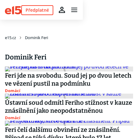
Předplatné
e15.cz
Dominik Feri
Dominik Feri
Feri jde na svobodu. Soud jej po dvou letech
ve vězení pustil na podmínku
Domácí
Ústavní soud odmítl Feriho stížnost v kauze
znásilnění jako neopodstatněnou
Domácí
Feri čelí dalšímu obvinění ze znásilnění.
Případ se týká dívky, které bylo 17 let