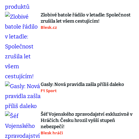
Zlobivé batole řádilo v letadle: Společnost
zrušila let všem cestujícím!
Blesk.cz
Gasly: Nová pravidla zašla příliš daleko
F1 Sport
Šéf Vojenského zpravodajství exkluzivně v
Hráčích: Česku hrozil vyšší stupeň
nebezpečí!
Blesk hráči