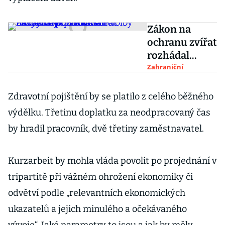
Zákon na
ochranu zvířat
rozhádal
polskou vládu.
Zahraniční
Kaczyńského
strana
Zdravotní pojištění by se platilo z celého běžného
nevylučuje
výdělku. Třetinu doplatku za neodpracovaný čas
předčasné
by hradil pracovník, dvě třetiny zaměstnavatel.
volby
Kurzarbeit by mohla vláda povolit po projednání v
tripartitě při vážném ohrožení ekonomiky či
odvětví podle „relevantních ekonomických
ukazatelů a jejich minulého a očekávaného