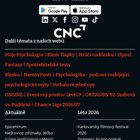
Další témata z našich webů
Moje Psychologie
Blesk Tlapky
Hráči na Blesku
iSport
Fantasy
Spotřebitelské testy
Blesku
Nemovitosti
Psychologika - podcast rozbíjející
psychologické mýty
Fotbalové přestupy
ONLINE
Eventový prostor Level 9
OKTAGON 92: Szabová
vs. Pudilová
Chance Liga 2026/27
Aktuálně
Léto 2026
Epicentrum
Karlovarský filmový festival
Neštovice: příznaky, léčba
2026
V čem jezdí Yamal a Mesii?
Znamení, že jste potkali