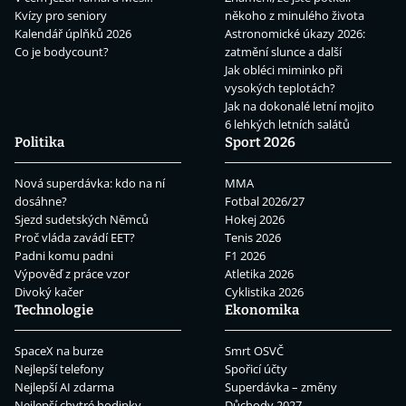
Kvízy pro seniory
někoho z minulého života
Kalendář úplňků 2026
Astronomické úkazy 2026:
Co je bodycount?
zatmění slunce a další
Jak obléci miminko při
vysokých teplotách?
Jak na dokonalé letní mojito
6 lehkých letních salátů
Politika
Sport 2026
Nová superdávka: kdo na ní
MMA
dosáhne?
Fotbal 2026/27
Sjezd sudetských Němců
Hokej 2026
Proč vláda zavádí EET?
Tenis 2026
Padni komu padni
F1 2026
Výpověď z práce vzor
Atletika 2026
Divoký kačer
Cyklistika 2026
Technologie
Ekonomika
SpaceX na burze
Smrt OSVČ
Nejlepší telefony
Spořicí účty
Nejlepší AI zdarma
Superdávka – změny
Nejlepší chytré hodinky
Důchody 2027