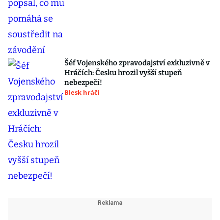
Šéf Vojenského zpravodajství exkluzivně v
Hráčích: Česku hrozil vyšší stupeň
nebezpečí!
Blesk hráči