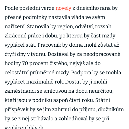
Podle poslední verze
novely
z dnešního rána by
přesné podmínky nastavila vláda ve svém
nařízení. Stanovila by region, odvětví, rozsah
zkrácené práce i dobu, po kterou by část mzdy
vyplácel stát. Pracovník by doma mohl zůstat až
čtyři dny v týdnu. Dostával by za neodpracované
hodiny 70 procent čistého, nejvýš ale do
celostátní průměrné mzdy. Podpora by se mohla
vyplácet maximálně rok. Dostat by ji mohli
zaměstnanci se smlouvou na dobu neurčitou,
kteří jsou v podniku aspoň čtvrt roku. Státní
příspěvek by se jim zahrnul do příjmu, dlužníkům
by se z něj strhávalo a zohledňoval by se při
vyplácení dávek.