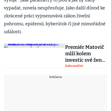
vývoje“. Jaké parametry to jsou a jak by měly
vypadat, novela neupřesňuje. Jako další důvod ke
zkrácené práci vyjmenovává zákon živelní
pohromu, epidemii, kyberútok či jiné mimořádné
události.
Premiér Matovič
mlží kolem
investic své ženy.
Voliče to může
Zahraniční
znechutit