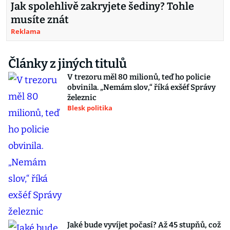
Jak spolehlivě zakryjete šediny? Tohle
musíte znát
Reklama
Články z jiných titulů
V trezoru měl 80 milionů, teď ho policie
obvinila. „Nemám slov,“ říká exšéf Správy
železnic
Blesk politika
Jaké bude vyvíjet počasí? Až 45 stupňů, což