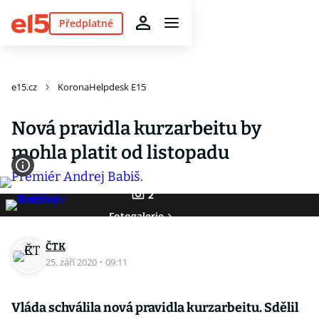
Předplatné
e15.cz
KoronaHelpdesk E15
Nová pravidla kurzarbeitu by
mohla platit od listopadu
2
Fotogalerie
ČTK
25. září 2020
·
09:11
Vláda schválila nová pravidla kurzarbeitu. Sdělil