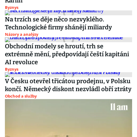
Karlín
Byznys
Na trzích se děje něco nezvyklého.
Technologické firmy shánějí miliardy
Názory a analýzy
Obchodní modely se hroutí, trh se
extrémně mění, předpovídají čeští kapitáni
AI revoluce
Byznys
V Česku otevřel třicátou prodejnu, v Polsku
končí. Německý diskont nezvládl obří ztráty
Obchod a služby