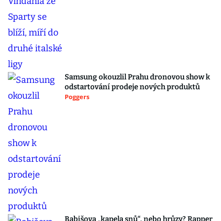
Samsung okouzlil Prahu dronovou show k
odstartování prodeje nových produktů
Poggers
Babišova „kapela snů“, nebo hrůzy? Rapper