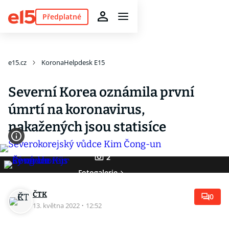
Předplatné
e15.cz
KoronaHelpdesk E15
Severní Korea oznámila první
úmrtí na koronavirus,
nakažených jsou statisíce
2
Fotogalerie
ČTK
0
13. května 2022
·
12:52