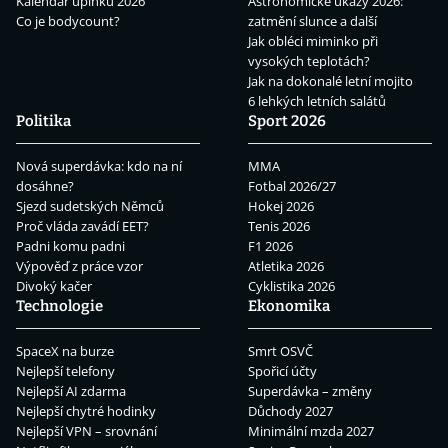
Kalendář úplňků 2026
Astronomické úkazy 2026:
Co je bodycount?
zatmění slunce a další
Jak obléci miminko při
vysokých teplotách?
Jak na dokonalé letní mojito
6 lehkých letních salátů
Politika
Sport 2026
Nová superdávka: kdo na ní
MMA
dosáhne?
Fotbal 2026/27
Sjezd sudetských Němců
Hokej 2026
Proč vláda zavádí EET?
Tenis 2026
Padni komu padni
F1 2026
Výpověď z práce vzor
Atletika 2026
Divoký kačer
Cyklistika 2026
Technologie
Ekonomika
SpaceX na burze
Smrt OSVČ
Nejlepší telefony
Spořicí účty
Nejlepší AI zdarma
Superdávka – změny
Nejlepší chytré hodinky
Důchody 2027
Nejlepší VPN – srovnání
Minimální mzda 2027