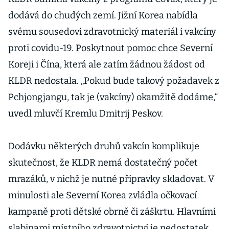
dodává do chudých zemí. Jižní Korea nabídla
svému sousedovi zdravotnický materiál i vakcíny
proti covidu-19. Poskytnout pomoc chce Severní
Koreji i Čína, která ale zatím žádnou žádost od
KLDR nedostala. „Pokud bude takový požadavek z
Pchjongjangu, tak je (vakcíny) okamžitě dodáme,“
uvedl mluvčí Kremlu Dmitrij Peskov.
Dodávku některých druhů vakcín komplikuje
skutečnost, že KLDR nemá dostatečný počet
mrazáků, v nichž je nutné přípravky skladovat. V
minulosti ale Severní Korea zvládla očkovací
kampaně proti dětské obrně či záškrtu. Hlavními
slabinami místního zdravotnictví je nedostatek