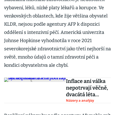
vybavení, léků, nízké platy lékařů a korupce. Ve
venkovských oblastech, kde žije většina obyvatel
KLDR, nejsou podle agentury AFP k dispozici
oddělení s intenzivní péčí. Americká univerzita
Johnse Hopkinse vyhodnotila v roce 2021
severokorejské zdravotnictví jako třetí nejhorší na
světě, mnoho údajů o tamní zdravotní péči a
kondici obyvatelstva ale chybí.
Inflace ani válka
nepotrvají věčně,
dvacátá léta
mohou být
Názory a analýzy
úspěšná