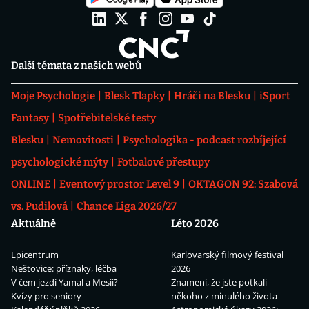
Další témata z našich webů
Moje Psychologie
Blesk Tlapky
Hráči na Blesku
iSport
Fantasy
Spotřebitelské testy
Blesku
Nemovitosti
Psychologika - podcast rozbíjející
psychologické mýty
Fotbalové přestupy
ONLINE
Eventový prostor Level 9
OKTAGON 92: Szabová
vs. Pudilová
Chance Liga 2026/27
Aktuálně
Léto 2026
Epicentrum
Karlovarský filmový festival
Neštovice: příznaky, léčba
2026
V čem jezdí Yamal a Mesii?
Znamení, že jste potkali
Kvízy pro seniory
někoho z minulého života