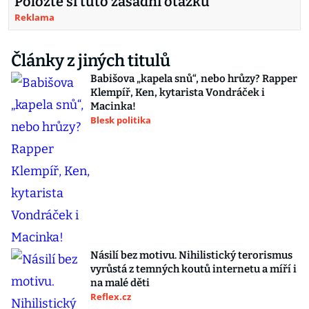
Položte si tuto zásadní otázku
Reklama
Články z jiných titulů
Babišova „kapela snů“, nebo hrůzy? Rapper
Klempíř, Ken, kytarista Vondráček i
Macinka!
Blesk politika
Násilí bez motivu. Nihilistický terorismus
vyrůstá z temných koutů internetu a míří i
na malé děti
Reflex.cz