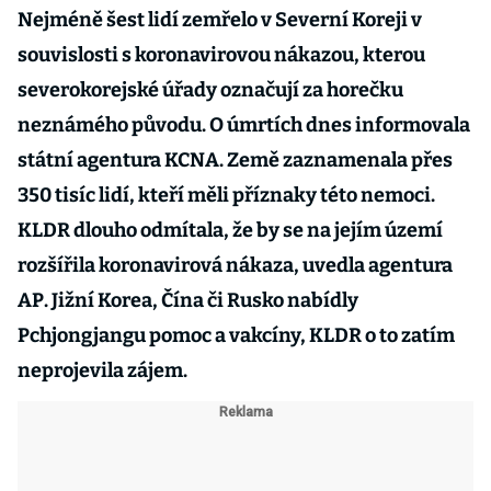
Nejméně šest lidí zemřelo v Severní Koreji v
souvislosti s koronavirovou nákazou, kterou
severokorejské úřady označují za horečku
neznámého původu. O úmrtích dnes informovala
státní agentura KCNA. Země zaznamenala přes
350 tisíc lidí, kteří měli příznaky této nemoci.
KLDR dlouho odmítala, že by se na jejím území
rozšířila koronavirová nákaza, uvedla agentura
AP. Jižní Korea, Čína či Rusko nabídly
Pchjongjangu pomoc a vakcíny, KLDR o to zatím
neprojevila zájem.