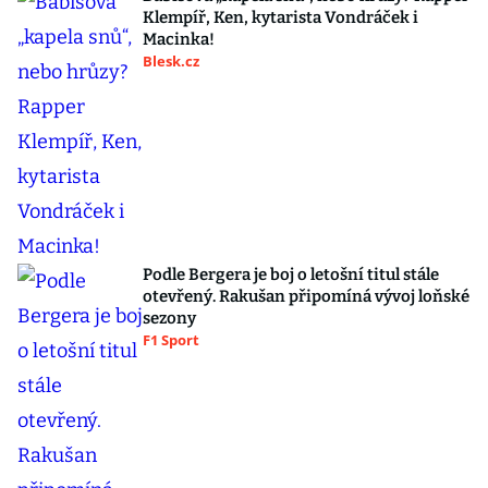
Klempíř, Ken, kytarista Vondráček i
Macinka!
Blesk.cz
Podle Bergera je boj o letošní titul stále
otevřený. Rakušan připomíná vývoj loňské
sezony
F1 Sport