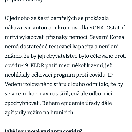
U jednoho ze šesti zemřelých se prokázala
nákaza variantou omikron, uvedla KCNA. Ostatní
mrtví vykazovali příznaky nemoci. Severní Korea
nemá dostatečné testovací kapacity a není ani
známo, že by její obyvatelstvo bylo očkováno proti
covidu-19. KLDR patří mezi několik zemí, jež
neohlásily očkovací program proti covidu-19.
Vedení izolovaného státu dlouho odmítalo, že by
se v zemi koronavirus šířil, což ale odborníci
zpochybňovali. Během epidemie úřady dále
zpřísnily režim na hranicích.
Jaké jsou nové varianty covidu?