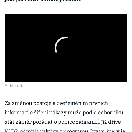
Videohub
Za změnou postoje a zveřejněním prvních
informací o šíření nákazy může podle odborníků
stát záměr požádat o pomoc zahraničí. Již dříve
KLDR odmítla vakcíny z programu Covax, který je