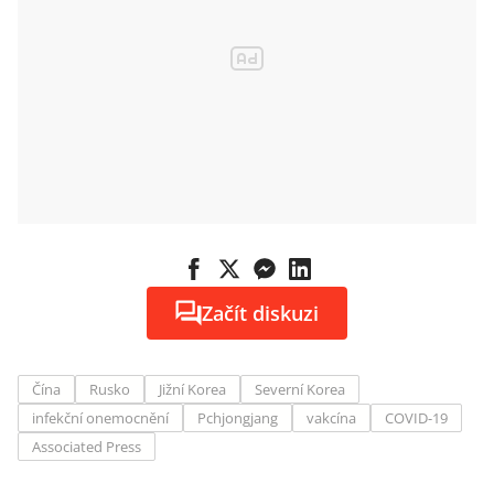
Začít diskuzi
Čína
Rusko
Jižní Korea
Severní Korea
infekční onemocnění
Pchjongjang
vakcína
COVID-19
Associated Press