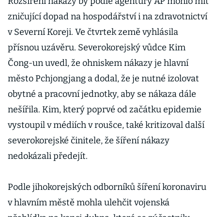
Rozšíření nákazy by podle agentury AP mohlo mít
zničující dopad na hospodářství i na zdravotnictví
v Severní Koreji. Ve čtvrtek země vyhlásila
přísnou uzávěru. Severokorejský vůdce Kim
Čong-un uvedl, že ohniskem nákazy je hlavní
město Pchjongjang a dodal, že je nutné izolovat
obytné a pracovní jednotky, aby se nákaza dále
nešířila. Kim, který poprvé od začátku epidemie
vystoupil v médiích v roušce, také kritizoval další
severokorejské činitele, že šíření nákazy
nedokázali předejít.
Podle jihokorejských odborníků šíření koronaviru
v hlavním městě mohla ulehčit vojenská