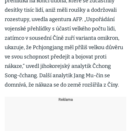
přehlídka na konci dubna, které se zúčastnily
desítky tisíc lidí, aniž měli roušky a dodržovali
rozestupy, uvedla agentura AFP. „Uspořádání
vojenské přehlídky s účastí velkého počtu lidi,
zatímco v sousední Číně zuří varianta omikron,
ukazuje, že Pchjongjang měl příliš velkou důvěru
ve svou schopnost předejít a bojovat proti
nákaze,“ uvedl jihokorejský analytik Čchong
Song-čchang. Další analytik Jang Mu-čin se
domnívá, že nákaza se do země rozšířila z Číny.