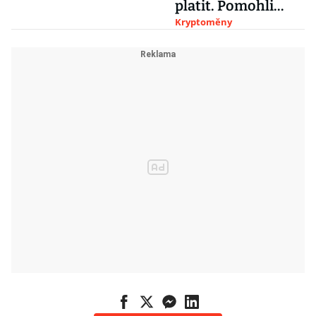
platit. Pomohli
tomu i Češi
Kryptoměny