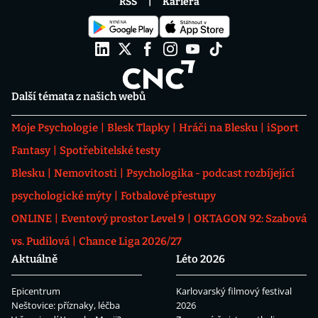
RSS
Kariéra
Další témata z našich webů
Moje Psychologie
Blesk Tlapky
Hráči na Blesku
iSport
Fantasy
Spotřebitelské testy
Blesku
Nemovitosti
Psychologika - podcast rozbíjející
psychologické mýty
Fotbalové přestupy
ONLINE
Eventový prostor Level 9
OKTAGON 92: Szabová
vs. Pudilová
Chance Liga 2026/27
Aktuálně
Léto 2026
Epicentrum
Karlovarský filmový festival
Neštovice: příznaky, léčba
2026