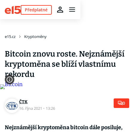
Předplatné
e15.cz
Kryptoměny
Bitcoin znovu roste. Nejznámější
kryptoměna se blíží vlastnímu
rekordu
ČTK
0
16. října 2021
·
13:26
Nejznámější kryptoměna bitcoin dále posiluje,