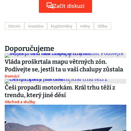
Začít diskuzi
bitcoin
investice
kryptoměny
měny
těžba
Doporučujeme
Vláda proškrtala mapu větrných zón.
Podívejte se, jestli ta u vaší chalupy zůstala
Domácí
Češi propadli motorkám. Král trhu těží z
trendu, který jiné děsí
Obchod a služby