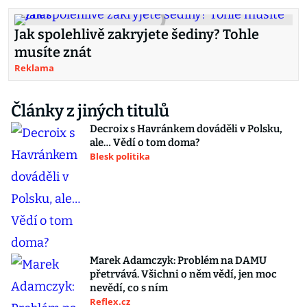
Jak spolehlivě zakryjete šediny? Tohle
musíte znát
Reklama
Články z jiných titulů
Decroix s Havránkem dováděli v Polsku,
ale… Vědí o tom doma?
Blesk politika
Marek Adamczyk: Problém na DAMU
přetrvává. Všichni o něm vědí, jen moc
nevědí, co s ním
Reflex.cz