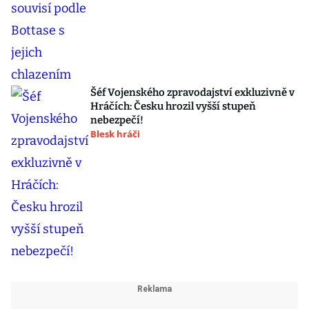
Šéf Vojenského zpravodajství exkluzivně v
Hráčích: Česku hrozil vyšší stupeň
nebezpečí!
Blesk hráči