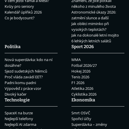
V čem jezdí Yamal a Mesii?
Znamení, že jste potkali
Kvízy pro seniory
někoho z minulého života
Kalendář úplňků 2026
Astronomické úkazy 2026:
Co je bodycount?
zatmění slunce a další
Jak obléci miminko při
vysokých teplotách?
Jak na dokonalé letní mojito
6 lehkých letních salátů
Politika
Sport 2026
Nová superdávka: kdo na ní
MMA
dosáhne?
Fotbal 2026/27
Sjezd sudetských Němců
Hokej 2026
Proč vláda zavádí EET?
Tenis 2026
Padni komu padni
F1 2026
Výpověď z práce vzor
Atletika 2026
Divoký kačer
Cyklistika 2026
Technologie
Ekonomika
SpaceX na burze
Smrt OSVČ
Nejlepší telefony
Spořicí účty
Nejlepší AI zdarma
Superdávka – změny