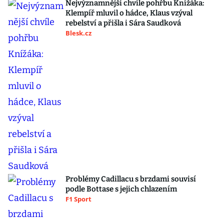
Nejvýznamnější chvíle pohřbu Knížáka:
Klempíř mluvil o hádce, Klaus vzýval
rebelství a přišla i Sára Saudková
Blesk.cz
Problémy Cadillacu s brzdami souvisí
podle Bottase s jejich chlazením
F1 Sport