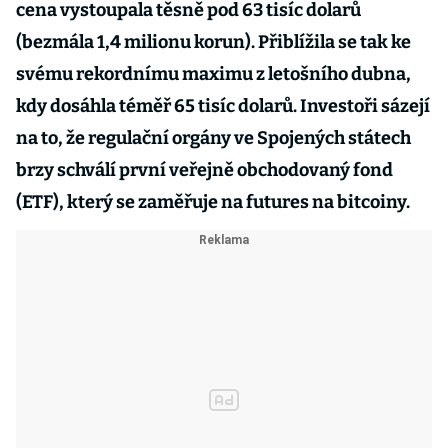
cena vystoupala těsně pod 63 tisíc dolarů
(bezmála 1,4 milionu korun). Přiblížila se tak ke
svému rekordnímu maximu z letošního dubna,
kdy dosáhla téměř 65 tisíc dolarů. Investoři sázejí
na to, že regulační orgány ve Spojených státech
brzy schválí první veřejně obchodovaný fond
(ETF), který se zaměřuje na futures na bitcoiny.