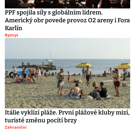
PPF spojila síly s globálním lídrem.
Americký obr povede provoz O2 areny i Fora
Karlín
Byznys
Itálie vyklízí pláže. První plážové kluby mizí,
turisté změnu pocítí brzy
Zahraniční