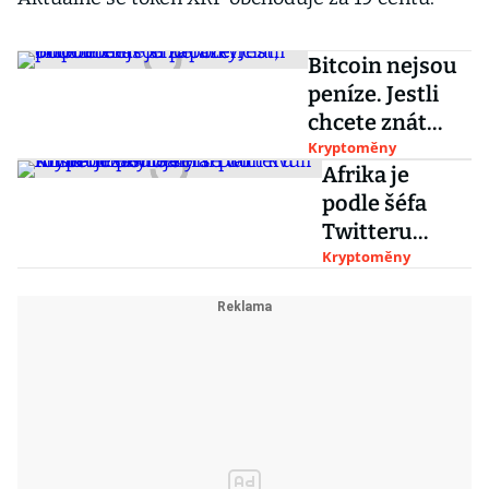
Bitcoin nejsou
peníze. Jestli
chcete znát
jeho potenciál,
Kryptoměny
Afrika je
připomeňte si
podle šéfa
začátky
Twitteru
YouTube
místem
Kryptoměny
zaslíbeným
pro
kryptoměny.
Sám se tam
kvůli tomu
odstěhuje