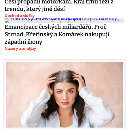
Češi propadli motorkám. Král trhu těží z
trendu, který jiné děsí
Obchod a služby
Emancipace českých miliardářů. Proč
Strnad, Křetínský a Komárek nakupují
západní ikony
Názory a analýzy