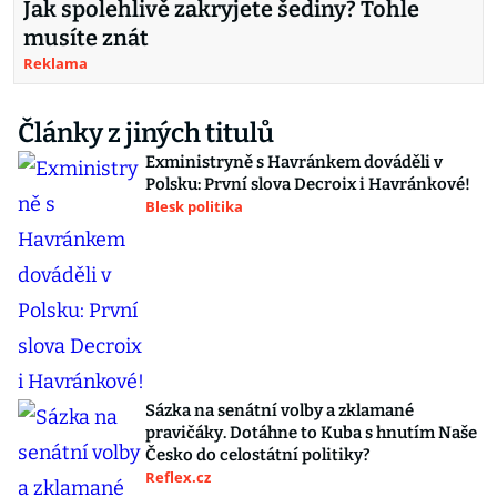
Jak spolehlivě zakryjete šediny? Tohle
musíte znát
Reklama
Články z jiných titulů
Exministryně s Havránkem dováděli v
Polsku: První slova Decroix i Havránkové!
Blesk politika
Sázka na senátní volby a zklamané
pravičáky. Dotáhne to Kuba s hnutím Naše
Česko do celostátní politiky?
Reflex.cz