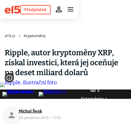
Předplatné
e15.cz
Kryptoměny
Ripple, autor kryptoměny XRP,
získal investici, která jej oceňuje
na deset miliard dolarů
3
Fotogalerie
Michal Šenk
20. prosince 2019
·
17:52