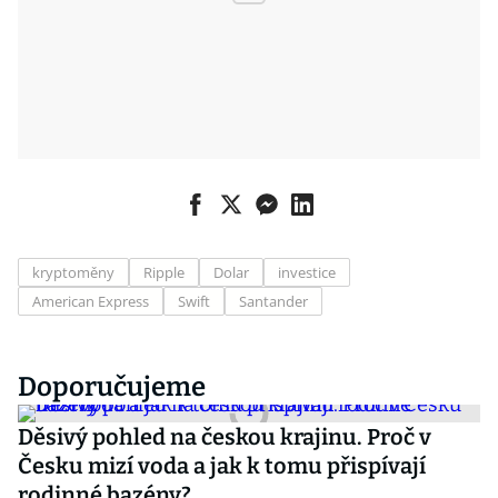
kryptoměny
Ripple
Dolar
investice
American Express
Swift
Santander
Doporučujeme
Děsivý pohled na českou krajinu. Proč v
Česku mizí voda a jak k tomu přispívají
rodinné bazény?