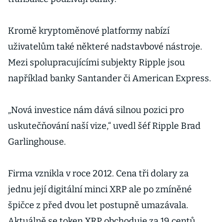
Kromě kryptoměnové platformy nabízí
uživatelům také některé nadstavbové nástroje.
Mezi spolupracujícími subjekty Ripple jsou
například banky Santander či American Express.
„Nová investice nám dává silnou pozici pro
uskutečňování naší vize,“ uvedl šéf Ripple Brad
Garlinghouse.
Firma vznikla v roce 2012. Cena tři dolary za
jednu její digitální minci XRP ale po zmíněné
špičce z před dvou let postupně umazávala.
Aktuálně se token XRP obchoduje za 19 centů.