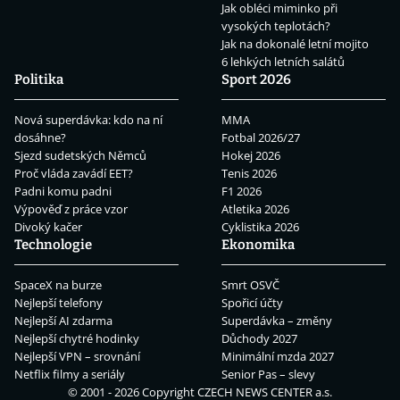
Jak obléci miminko při
vysokých teplotách?
Jak na dokonalé letní mojito
6 lehkých letních salátů
Politika
Sport 2026
Nová superdávka: kdo na ní
MMA
dosáhne?
Fotbal 2026/27
Sjezd sudetských Němců
Hokej 2026
Proč vláda zavádí EET?
Tenis 2026
Padni komu padni
F1 2026
Výpověď z práce vzor
Atletika 2026
Divoký kačer
Cyklistika 2026
Technologie
Ekonomika
SpaceX na burze
Smrt OSVČ
Nejlepší telefony
Spořicí účty
Nejlepší AI zdarma
Superdávka – změny
Nejlepší chytré hodinky
Důchody 2027
Nejlepší VPN – srovnání
Minimální mzda 2027
Netflix filmy a seriály
Senior Pas – slevy
© 2001 - 2026 Copyright
CZECH NEWS CENTER a.s.