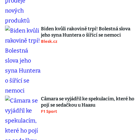
Biden kvůli rakovině trpí! Bolestná slova
jeho syna Huntera o šířící se nemoci
Blesk.cz
Câmara se vyjádřil ke spekulacím, které ho
pojí se sedačkou u Haasu
F1 Sport