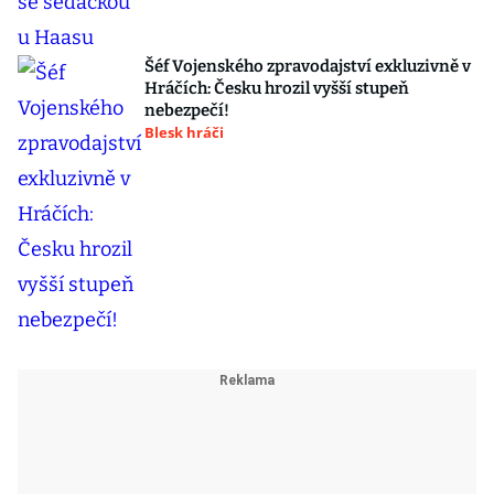
Šéf Vojenského zpravodajství exkluzivně v
Hráčích: Česku hrozil vyšší stupeň
nebezpečí!
Blesk hráči