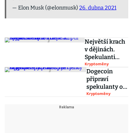
— Elon Musk (@elonmusk)
26. dubna 2021
Největší krach
v dějinách.
Spekulanti
prohráli v
Kryptoměny
Dogecoin
kryptoměnové
připraví
ruletě až půl
spekulanty o
bilionu dolarů
peníze snáze
Kryptoměny
než jiné
kryptoměny.
Parodií je i
jeho