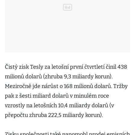
Čistý zisk Tesly za letošní první čtvrtletí činil 438
milionů dolarů (zhruba 9,3 miliardy korun).
Meziročně jde nárůst o 168 milionů dolarů. Tržby
pak z šesti miliard dolarů v minulém roce
vzrostly na letošních 10,4 miliardy dolarů (v
přepočtu zhruba 222,5 miliardy korun).
Zisku společnosti také napomohl prodej emisních