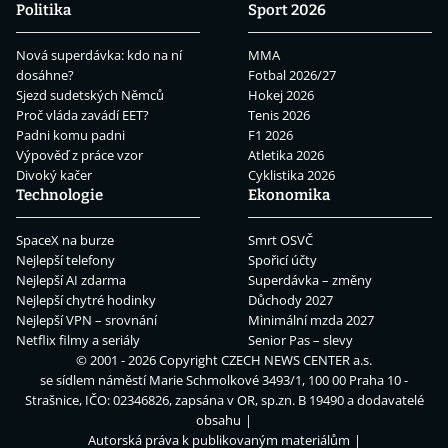
Politika
Sport 2026
Nová superdávka: kdo na ní
MMA
dosáhne?
Fotbal 2026/27
Sjezd sudetských Němců
Hokej 2026
Proč vláda zavádí EET?
Tenis 2026
Padni komu padni
F1 2026
Výpověď z práce vzor
Atletika 2026
Divoký kačer
Cyklistika 2026
Technologie
Ekonomika
SpaceX na burze
Smrt OSVČ
Nejlepší telefony
Spořicí účty
Nejlepší AI zdarma
Superdávka – změny
Nejlepší chytré hodinky
Důchody 2027
Nejlepší VPN – srovnání
Minimální mzda 2027
Netflix filmy a seriály
Senior Pas – slevy
© 2001 - 2026 Copyright
CZECH NEWS CENTER a.s.
se sídlem náměstí Marie Schmolkové 3493/1, 100 00 Praha 10 -
Strašnice, IČO: 02346826, zapsána v OR, sp.zn. B 19490 a dodavatelé
obsahu
Autorská práva k publikovaným materiálům