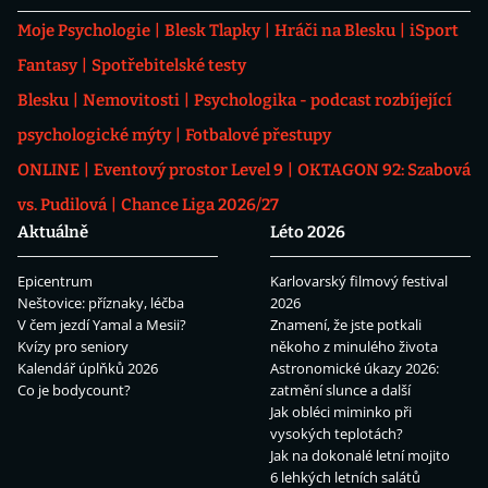
Moje Psychologie
Blesk Tlapky
Hráči na Blesku
iSport
Fantasy
Spotřebitelské testy
Blesku
Nemovitosti
Psychologika - podcast rozbíjející
psychologické mýty
Fotbalové přestupy
ONLINE
Eventový prostor Level 9
OKTAGON 92: Szabová
vs. Pudilová
Chance Liga 2026/27
Aktuálně
Léto 2026
Epicentrum
Karlovarský filmový festival
Neštovice: příznaky, léčba
2026
V čem jezdí Yamal a Mesii?
Znamení, že jste potkali
Kvízy pro seniory
někoho z minulého života
Kalendář úplňků 2026
Astronomické úkazy 2026:
Co je bodycount?
zatmění slunce a další
Jak obléci miminko při
vysokých teplotách?
Jak na dokonalé letní mojito
6 lehkých letních salátů