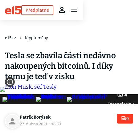
Předplatné
e15.cz
Kryptoměny
Tesla se zbavila části nedávno
nakoupených bitcoinů. I díky
tomu je teď v zisku
4
Fotogalerie
Patrik Borýsek
0
27. dubna 2021
·
18:30