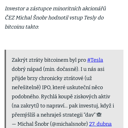
Investor a zástupce minoritních akcionářů
ČEZ Michal Šnobr hodnotil vstup Tesly do
bitcoinu takto
:
Zakrýt ztráty bitcoinem byl pro
#Tesla
dobrý nápad (min. dočasně). I u nás asi
přijde brzy chronicky ztrátové (už
neřešitelně) IPO, které uskuteční něco
podobného. Rychlá koupě ziskových aktiv
(na zakrytí) to napraví... pak investuj, když i
přemýšlíš a nehraješ strategii “dav” 🙈
— Michal Šnobr (@michalsnobr)
27. dubna