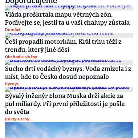
Doporučujeme
Vláda proškrtala mapu větrných zón.
Podívejte se, jestli ta u vaší chalupy zůstala
Domácí
Češi propadli motorkám. Král trhu těží z
trendu, který jiné děsí
Obchod a služby
Sucho drtí vodácký byznys. Voda zmizela i z
míst, kde to Česko dosud nepoznalo
Byznys
Bývalý inženýr Elona Muska drží akcie za
půl miliardy. Při první příležitosti je pošle
do světa
Burzy a trhy