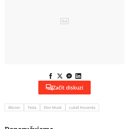
zabezpečení
Začít diskuzi
Bitcoin
Tesla
Elon Musk
Lukáš Kovanda