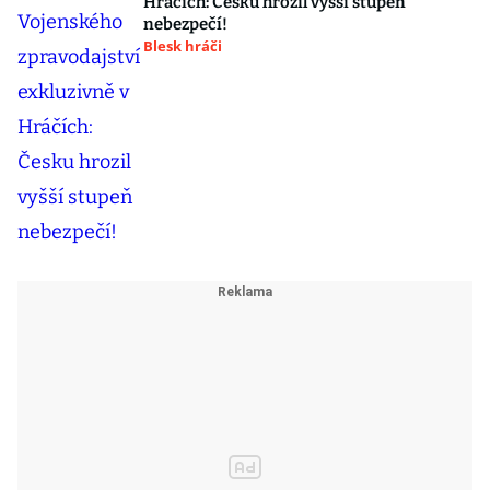
Hráčích: Česku hrozil vyšší stupeň
nebezpečí!
Blesk hráči