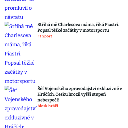
Stříhá mě Charlesova máma, říká Piastri.
Popsal těžké začátky v motorsportu
F1 Sport
Šéf Vojenského zpravodajství exkluzivně v
Hráčích: Česku hrozil vyšší stupeň
nebezpečí!
Blesk hráči