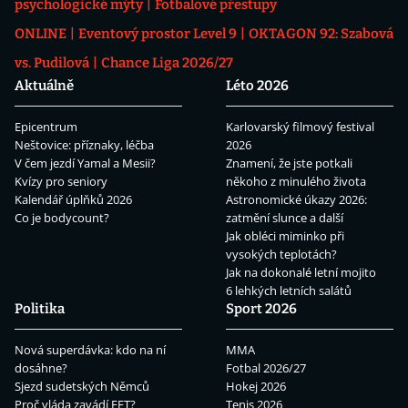
psychologické mýty
Fotbalové přestupy
ONLINE
Eventový prostor Level 9
OKTAGON 92: Szabová
vs. Pudilová
Chance Liga 2026/27
Aktuálně
Léto 2026
Epicentrum
Karlovarský filmový festival
Neštovice: příznaky, léčba
2026
V čem jezdí Yamal a Mesii?
Znamení, že jste potkali
Kvízy pro seniory
někoho z minulého života
Kalendář úplňků 2026
Astronomické úkazy 2026:
Co je bodycount?
zatmění slunce a další
Jak obléci miminko při
vysokých teplotách?
Jak na dokonalé letní mojito
6 lehkých letních salátů
Politika
Sport 2026
Nová superdávka: kdo na ní
MMA
dosáhne?
Fotbal 2026/27
Sjezd sudetských Němců
Hokej 2026
Proč vláda zavádí EET?
Tenis 2026