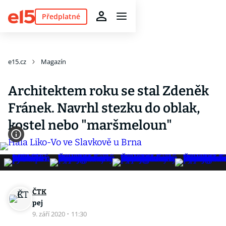
Předplatné
e15.cz
Magazín
Architektem roku se stal Zdeněk
Fránek. Navrhl stezku do oblak,
kostel nebo "maršmeloun"
ČTK
pej
9. září 2020
·
11:30