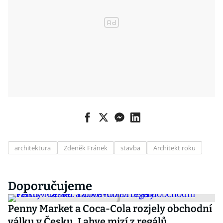
architektura
Zdeněk Fránek
stavba
Architekt roku
Doporučujeme
Penny Market a Coca-Cola rozjely obchodní
válku v Česku. Lahve mizí z regálů