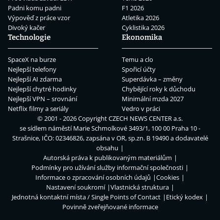
Padni komu padni
F1 2026
Výpověď z práce vzor
Atletika 2026
Divoký kačer
Cyklistika 2026
Technologie
Ekonomika
SpaceX na burze
Temu a clo
Nejlepší telefony
Spořicí účty
Nejlepší AI zdarma
Superdávka – změny
Nejlepší chytré hodinky
Chybějící roky k důchodu
Nejlepší VPN – srovnání
Minimální mzda 2027
Netflix filmy a seriály
Vedro v práci
© 2001 - 2026 Copyright
CZECH NEWS CENTER a.s.
se sídlem náměstí Marie Schmolkové 3493/1, 100 00 Praha 10 -
Strašnice, IČO: 02346826, zapsána v OR, sp.zn. B 19490 a dodavatelé
obsahu
Autorská práva k publikovaným materiálům
Podmínky pro užívání služby informační společnosti
Informace o zpracování osobních údajů
Cookies
Nastavení soukromí
Vlastnická struktura
Jednotná kontaktní místa / Single Points of Contact
Etický kodex
Povinně zveřejňované informace