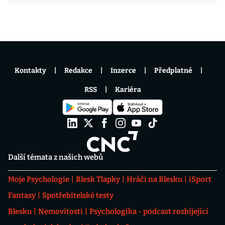
Kontakty
Redakce
Inzerce
Předplatné
RSS
Kariéra
Další témata z našich webů
Moje Psychologie
Blesk Tlapky
Hráči na Blesku
iSport
Fantasy
Spotřebitelské testy
Blesku
Nemovitosti
Psychologika - podcast rozbíjející