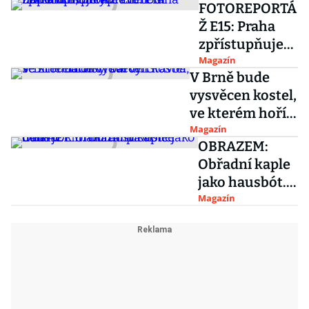
FOTOREPORTÁ
Ž E15: Praha
zpřístupňuje
upravenou
Magazín
V Brně bude
náplavku,
vysvěcen kostel,
prohlédněte si
ve kterém hoří
unikátní
barvy. Stavba se
Magazín
kobky
OBRAZEM:
zrodila díky
Obřadní kaple
darům
jako hausbót.
Unikátní
Magazín
plovoucí dům
je k mání za sta
tisíce dolarů