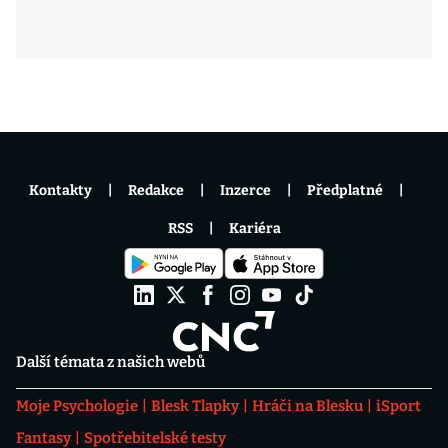
Kontakty
Redakce
Inzerce
Předplatné
RSS
Kariéra
Další témata z našich webů
Moje Psychologie
Blesk Tlapky
Hráči na Blesku
iSport
Fantasy
Spotřebitelské testy