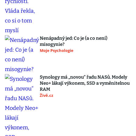
Nenápadný jed: Co je (a co není)
misogynie?
Moje Psychologie
Synology má „novou“ řadu NASů. Modely
Neo+ lákají výkonem, SSD a vyměnitelnou
RAM
Živě.cz