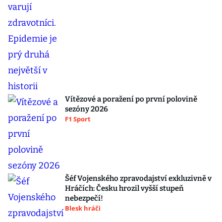
Vítězové a poražení po první polovině
sezóny 2026
F1 Sport
Šéf Vojenského zpravodajství exkluzivně v
Hráčích: Česku hrozil vyšší stupeň
nebezpečí!
Blesk hráči