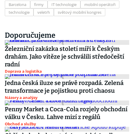
Barcelona
firmy
IT technologie
mobilní operátoři
technologie
veletrh
světový mobilní kongres
Doporučujeme
Železniční zakázka století míří k Českým
drahám. Jako vítěze je schválili středočeští
radní
Doprava a logistika
Jedna česká iluze se právě rozpadá. Zelená
transformace je pojistkou proti chaosu
Názory a analýzy
Penny Market a Coca-Cola rozjely obchodní
válku v Česku. Lahve mizí z regálů
Obchod a služby