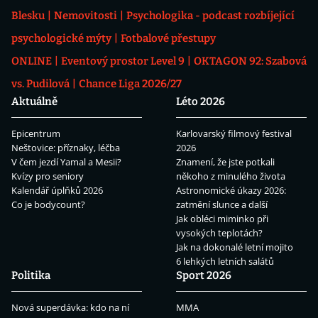
Blesku
Nemovitosti
Psychologika - podcast rozbíjející
psychologické mýty
Fotbalové přestupy
ONLINE
Eventový prostor Level 9
OKTAGON 92: Szabová
vs. Pudilová
Chance Liga 2026/27
Aktuálně
Léto 2026
Epicentrum
Karlovarský filmový festival
Neštovice: příznaky, léčba
2026
V čem jezdí Yamal a Mesii?
Znamení, že jste potkali
Kvízy pro seniory
někoho z minulého života
Kalendář úplňků 2026
Astronomické úkazy 2026:
Co je bodycount?
zatmění slunce a další
Jak obléci miminko při
vysokých teplotách?
Jak na dokonalé letní mojito
6 lehkých letních salátů
Politika
Sport 2026
Nová superdávka: kdo na ní
MMA