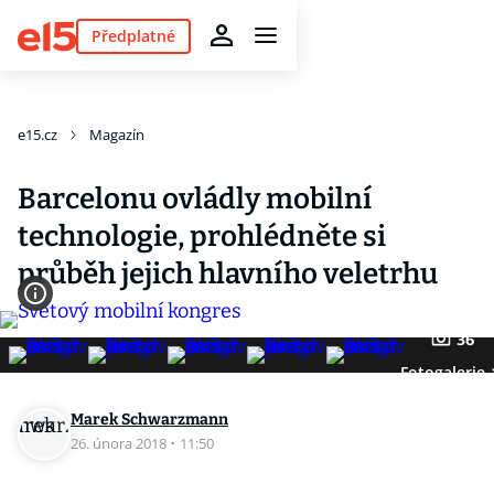
Předplatné
e15.cz
Magazín
Barcelonu ovládly mobilní
technologie, prohlédněte si
průběh jejich hlavního veletrhu
36
Fotogalerie
Marek Schwarzmann
26. února 2018
·
11:50