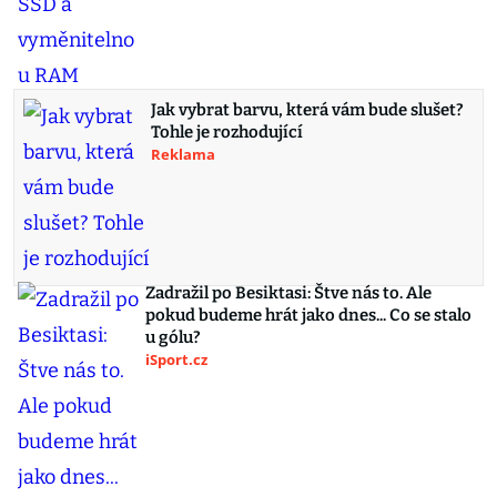
Jak vybrat barvu, která vám bude slušet?
Tohle je rozhodující
Reklama
Zadražil po Besiktasi: Štve nás to. Ale
pokud budeme hrát jako dnes... Co se stalo
u gólu?
iSport.cz