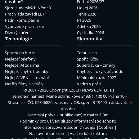
dosáhne?
Fotbal 2026/27
Sjezd sudetských Němců
Hokej 2026
Proč vláda zavádí EET?
Tenis 2026
Padni komu padni
F1 2026
Výpověď z práce vzor
Atletika 2026
Divoký kačer
Cyklistika 2026
Technologie
Ekonomika
SpaceX na burze
Temu a clo
Nejlepší telefony
Spořicí účty
Nejlepší AI zdarma
Superdávka – změny
Nejlepší chytré hodinky
Chybějící roky k důchodu
Nejlepší VPN – srovnání
Minimální mzda 2027
Netflix filmy a seriály
Vedro v práci
© 2001 - 2026 Copyright
CZECH NEWS CENTER a.s.
se sídlem náměstí Marie Schmolkové 3493/1, 100 00 Praha 10 -
Strašnice, IČO: 02346826, zapsána v OR, sp.zn. B 19490 a dodavatelé
obsahu
Autorská práva k publikovaným materiálům
Podmínky pro užívání služby informační společnosti
Informace o zpracování osobních údajů
Cookies
Nastavení soukromí
Vlastnická struktura