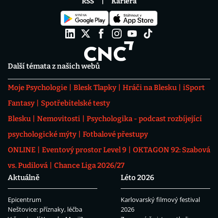
RSS
Kariéra
Další témata z našich webů
Moje Psychologie
Blesk Tlapky
Hráči na Blesku
iSport
Fantasy
Spotřebitelské testy
Blesku
Nemovitosti
Psychologika - podcast rozbíjející
psychologické mýty
Fotbalové přestupy
ONLINE
Eventový prostor Level 9
OKTAGON 92: Szabová
vs. Pudilová
Chance Liga 2026/27
Aktuálně
Léto 2026
Epicentrum
Karlovarský filmový festival
Neštovice: příznaky, léčba
2026