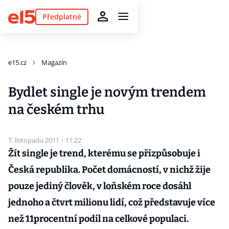
Předplatné
e15.cz
Magazín
Bydlet single je novým trendem
na českém trhu
7. listopadu 2011
·
11:22
Žít single je trend, kterému se přizpůsobuje i
Česká republika. Počet domácností, v nichž žije
pouze jediný člověk, v loňském roce dosáhl
jednoho a čtvrt milionu lidí, což představuje více
než 11procentní podíl na celkové populaci.