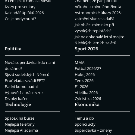
V čem jezdí Yamal a Mesii?
Znamení, že jste potkali
Kvízy pro seniory
někoho z minulého života
Kalendář úplňků 2026
Astronomické úkazy 2026:
Co je bodycount?
zatmění slunce a další
Jak obléci miminko při
vysokých teplotách?
Jak na dokonalé letní mojito
6 lehkých letních salátů
Politika
Sport 2026
Nová superdávka: kdo na ní
MMA
dosáhne?
Fotbal 2026/27
Sjezd sudetských Němců
Hokej 2026
Proč vláda zavádí EET?
Tenis 2026
Padni komu padni
F1 2026
Výpověď z práce vzor
Atletika 2026
Divoký kačer
Cyklistika 2026
Technologie
Ekonomika
SpaceX na burze
Temu a clo
Nejlepší telefony
Spořicí účty
Nejlepší AI zdarma
Superdávka – změny