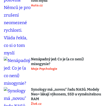
tom myslí
Auto.cz
Nenápadný jed: Co je (a co není)
misogynie?
Moje Psychologie
Synology má „novou“ řadu NASů. Modely
Neo+ lákají výkonem, SSD a vyměnitelnou
RAM
Živě.cz