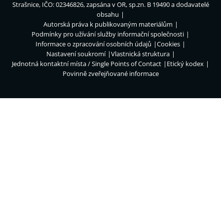
Strašnice, IČO: 02346826, zapsána v OR, sp.zn. B 19490 a dodavatelé
obsahu
Autorská práva k publikovaným materiálům
Podmínky pro užívání služby informační společnosti
Informace o zpracování osobních údajů
Cookies
Nastavení soukromí
Vlastnická struktura
Jednotná kontaktní místa / Single Points of Contact
Etický kodex
Povinně zveřejňované informace