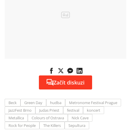
Začít diskuzi
Beck
Green Day
hudba
Metronome Festival Prague
JazzFest Brno
Judas Priest
festival
koncert
Metallica
Colours of Ostrava
Nick Cave
Rock for People
The Killers
Sepultura