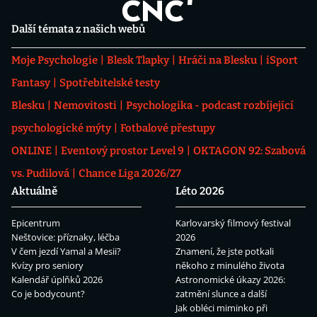
Další témata z našich webů
Moje Psychologie
Blesk Tlapky
Hráči na Blesku
iSport
Fantasy
Spotřebitelské testy
Blesku
Nemovitosti
Psychologika - podcast rozbíjející
psychologické mýty
Fotbalové přestupy
ONLINE
Eventový prostor Level 9
OKTAGON 92: Szabová
vs. Pudilová
Chance Liga 2026/27
Aktuálně
Léto 2026
Epicentrum
Karlovarský filmový festival
Neštovice: příznaky, léčba
2026
V čem jezdí Yamal a Mesii?
Znamení, že jste potkali
Kvízy pro seniory
někoho z minulého života
Kalendář úplňků 2026
Astronomické úkazy 2026:
Co je bodycount?
zatmění slunce a další
Jak obléci miminko při