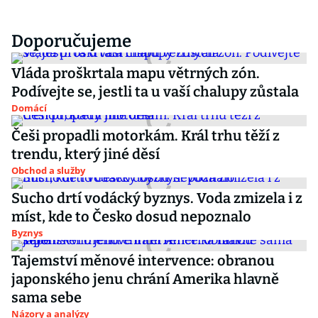
Doporučujeme
Vláda proškrtala mapu větrných zón.
Podívejte se, jestli ta u vaší chalupy zůstala
Domácí
Češi propadli motorkám. Král trhu těží z
trendu, který jiné děsí
Obchod a služby
Sucho drtí vodácký byznys. Voda zmizela i z
míst, kde to Česko dosud nepoznalo
Byznys
Tajemství měnové intervence: obranou
japonského jenu chrání Amerika hlavně
sama sebe
Názory a analýzy