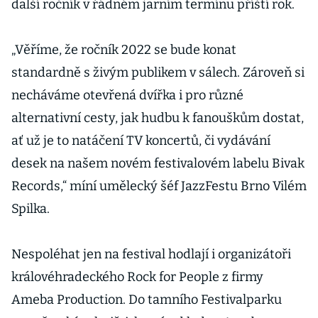
další ročník v řádném jarním termínu příští rok.
„Věříme, že ročník 2022 se bude konat
standardně s živým publikem v sálech. Zároveň si
necháváme otevřená dvířka i pro různé
alternativní cesty, jak hudbu k fanouškům dostat,
ať už je to natáčení TV koncertů, či vydávání
desek na našem novém festivalovém labelu Bivak
Records,“ míní umělecký šéf JazzFestu Brno Vilém
Spilka.
Nespoléhat jen na festival hodlají i organizátoři
královéhradeckého Rock for People z firmy
Ameba Production. Do tamního Festivalparku