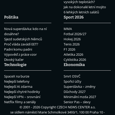
vysokých teplotách?
Jak na dokonalé letní mojito
6 lehkých letních salátů
Politika
Sport 2026
Nová superdávka: kdo na ní
MMA
dosáhne?
Fotbal 2026/27
Sjezd sudetských Němců
Hokej 2026
Proč vláda zavádí EET?
Tenis 2026
Padni komu padni
F1 2026
Výpověď z práce vzor
Atletika 2026
Divoký kačer
Cyklistika 2026
Technologie
Ekonomika
SpaceX na burze
Smrt OSVČ
Nejlepší telefony
Spořicí účty
Nejlepší AI zdarma
Superdávka – změny
Nejlepší chytré hodinky
Důchody 2027
Nejlepší VPN – srovnání
Minimální mzda 2027
Netflix filmy a seriály
Senior Pas – slevy
© 2001 - 2026 Copyright
CZECH NEWS CENTER a.s.
se sídlem náměstí Marie Schmolkové 3493/1, 100 00 Praha 10 -