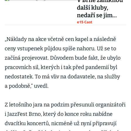
V Brně zaniknou
další kluby,
nedaří se jim
splatit dluhy, říká
e15 Cast
Vít Kalvoda
„Náklady na akce včetně cen kapel a následně
ceny vstupenek půjdou spíše nahoru. Už se to
začíná projevovat. Důvodem bude fakt, že ubylo
pracovních sil, kterých i tak před pandemií byl
nedostatek. To má vliv na dodavatele, na služby
a podobně,“ uvedl.
Z letošního jara na podzim přesunuli organizátoři
i JazzFest Brno, který do konce roku nabídne
dvacítku koncertů, nicméně už nyní připravují