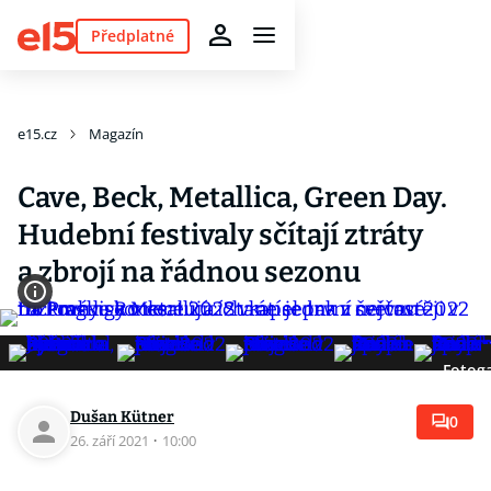
Předplatné
e15.cz
Magazín
Cave, Beck, Metallica, Green Day.
Hudební festivaly sčítají ztráty
a zbrojí na řádnou sezonu
Fotoga
Dušan Kütner
0
26. září 2021
·
10:00