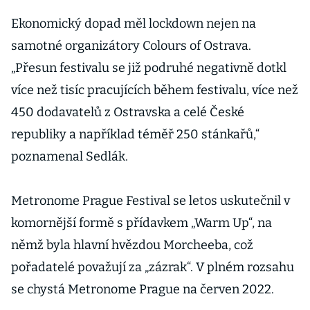
McCartney,
Bono a Jimmy
Ekonomický dopad měl lockdown nejen na
Buffett
samotné organizátory Colours of Ostrava.
„Přesun festivalu se již podruhé negativně dotkl
více než tisíc pracujících během festivalu, více než
450 dodavatelů z Ostravska a celé České
republiky a například téměř 250 stánkařů,“
poznamenal Sedlák.
Metronome Prague Festival se letos uskutečnil v
komornější formě s přídavkem „Warm Up“, na
němž byla hlavní hvězdou Morcheeba, což
pořadatelé považují za „zázrak“. V plném rozsahu
se chystá Metronome Prague na červen 2022.