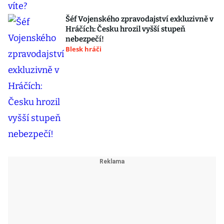
Šéf Vojenského zpravodajství exkluzivně v
Hráčích: Česku hrozil vyšší stupeň
nebezpečí!
Blesk hráči