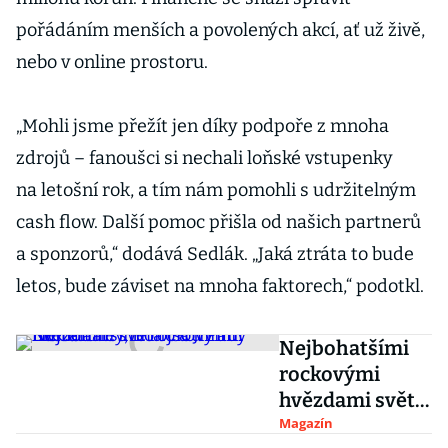
pořádáním menších a povolených akcí, ať už živě,
nebo v online prostoru.
„Mohli jsme přežít jen díky podpoře z mnoha
zdrojů – fanoušci si nechali loňské vstupenky
na letošní rok, a tím nám pomohli s udržitelným
cash flow. Další pomoc přišla od našich partnerů
a sponzorů,“ dodává Sedlák. „Jaká ztráta to bude
letos, bude záviset na mnoha faktorech,“ podotkl.
Nejbohatšími
rockovými
hvězdami světa
jsou Paul
Magazín