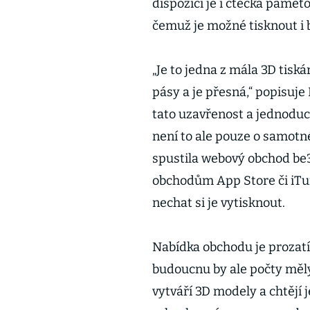
dispozici je i čtečka paměť
čemuž je možné tisknout i 
„Je to jedna z mála 3D tisk
pásy a je přesná,“ popisuje
tato uzavřenost a jednoduc
není to ale pouze o samotn
spustila webový obchod be3
obchodům App Store či iTu
nechat si je vytisknout.
Nabídka obchodu je prozatí
budoucnu by ale počty měly
vytváří 3D modely a chtějí