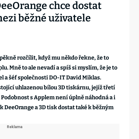
DeeOrange chce dostat
mezi běžné uživatele
ěkně rozčílit, když mu někdo řekne, že to
u. Mně to ale nevadí a spíš si myslím, že je to
l a šéf společnosti DO-IT David Miklas.
ojící uhlazenou bílou 3D tiskárnu, jejíž třetí
. Podobnost s Applem není úplně náhodná a i
k DeeOrange a 3D tisk dostat také k běžným