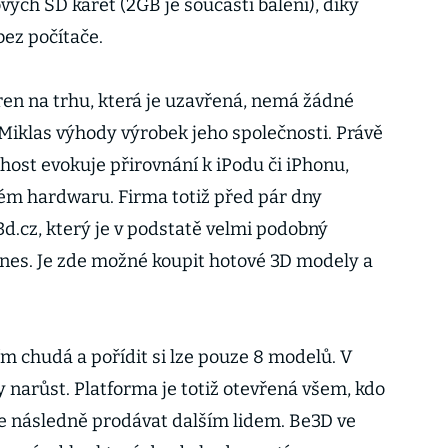
ových SD karet (2GB je součástí balení), díky
bez počítače.
áren na trhu, která je uzavřená, nemá žádné
 Miklas výhody výrobek jeho společnosti. Právě
host evokuje přirovnání k iPodu či iPhonu,
ém hardwaru. Firma totiž před pár dny
d.cz, který je v podstatě velmi podobný
nes. Je zde možné koupit hotové 3D modely a
m chudá a pořídit si lze pouze 8 modelů. V
 narůst. Platforma je totiž otevřená všem, kdo
 je následně prodávat dalším lidem. Be3D ve