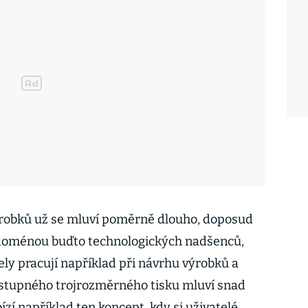
ýrobků už se mluví poměrně dlouho, doposud
e doménou buďto technologických nadšenců,
ely pracují například při návrhu výrobků a
ostupného trojrozměrného tisku mluví snad
ízí například ten koncept, kdy si uživatelé