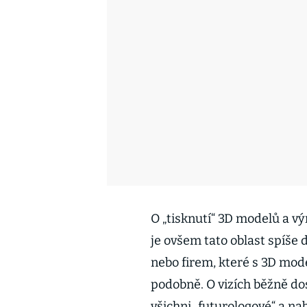
O „tisknutí“ 3D modelů a v
je ovšem tato oblast spíš
nebo firem, které s 3D mod
podobně. O vizích běžně d
všichni „futurologové“ a nab