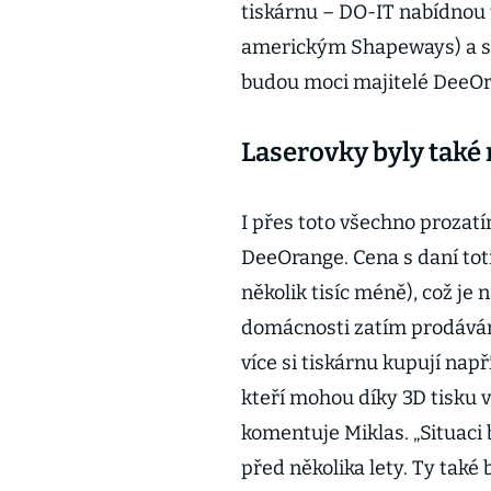
tiskárnu – DO-IT nabídnou 
americkým Shapeways) a spu
budou moci majitelé DeeOr
Laserovky byly také 
I přes toto všechno prozat
DeeOrange. Cena s daní toti
několik tisíc méně), což je
domácnosti zatím prodává
více si tiskárnu kupují např
kteří mohou díky 3D tisku v
komentuje Miklas. „Situaci
před několika lety. Ty také 