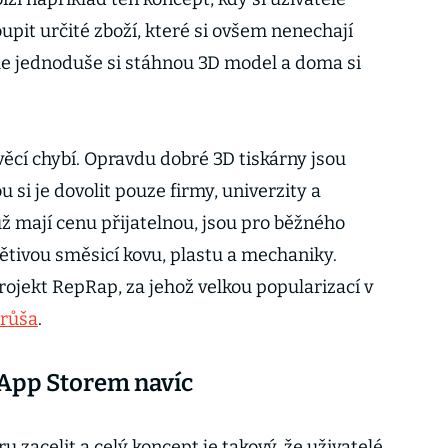
pit určité zboží, které si ovšem nenechají
ale jednoduše si stáhnou 3D model a doma si
věcí chybí. Opravdu dobré 3D tiskárny jsou
si je dovolit pouze firmy, univerzity a
už mají cenu přijatelnou, jsou pro běžného
větivou směsicí kovu, plastu a mechaniky.
ojekt RepRap, za jehož velkou popularizací v
Průša
.
S App Storem navíc
zacelit a celý koncept je takový, že uživatelé