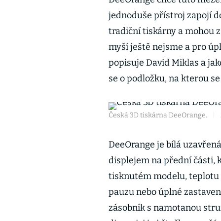
jednoduše přístroj zapojí d
tradiční tiskárny a mohou za
myší ještě nejsme a pro úpl
popisuje David Miklas a jak
se o podložku, na kterou se
Česká 3D tiskárna DeeOrange.
|
DeeOrange je bílá uzavřená
displejem na přední části, 
tisknutém modelu, teplotu t
pauzu nebo úplné zastavení
zásobník s namotanou strun