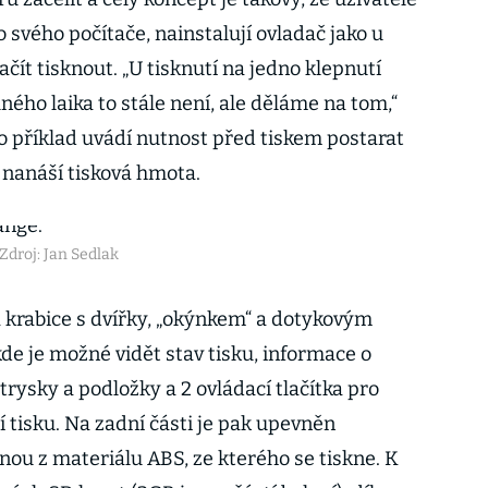
o svého počítače, nainstalují ovladač jako u
čít tisknout. „U tisknutí na jedno klepnutí
ného laika to stále není, ale děláme na tom,“
o příklad uvádí nutnost před tiskem postarat
 nanáší tisková hmota.
Zdroj: Jan Sedlak
 krabice s dvířky, „okýnkem“ a dotykovým
kde je možné vidět stav tisku, informace o
rysky a podložky a 2 ovládací tlačítka pro
 tisku. Na zadní části je pak upevněn
ou z materiálu ABS, ze kterého se tiskne. K