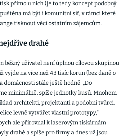
tisk přímo u nich (je to tedy koncept podobný
štěna má být i komunitní síť, v rámci které
ange tisknout věci ostatním zájemcům.
nejdříve drahé
ím běžný uživatel není úplnou cílovou skupinou
ž vyjde na více než 43 tisíc korun (bez daně o
 na domácnosti stále ještě hodně. „Do
me minimálně, spíše jednotky kusů. Mnohem
íklad architekti, projektanti a podobní tvůrci,
elice levně vytvářet vlastní prototypy,“
 bych ale přirovnal k laserovým tiskárnám
byly drahé a spíše pro firmy a dnes už jsou