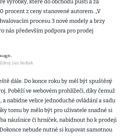
e výrobky, které do obchodu pustí a za
0 procent z ceny stanovené autorem. „V
valovacím procesu 3 nové modely a brzy
pro nás především podpora pro prodej
Zdroj: Jan Sedlak
 ještě dále. Do konce roku by měl být spuštěný
roj. Poběží ve webovém prohlížeči, díky čemuž
, a nabídne velice jednoduché ovládání a sadu
ky tomu by mělo být pro uživatele snadné si
řeba náušnice či hrníček, nabídnout ho k prodeji
t. Dokonce nebude nutné si kupovat samotnou