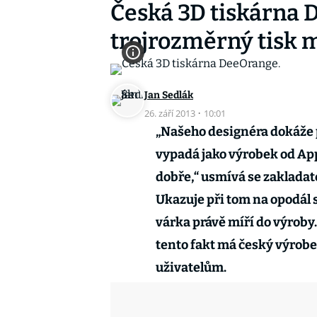
Česká 3D tiskárna 
trojrozměrný tisk 
Jan Sedlák
26. září 2013
·
10:01
„Našeho designéra dokáže p
vypadá jako výrobek od Appl
dobře,“ usmívá se zakladate
Ukazuje při tom na opodál st
várka právě míří do výroby
tento fakt má český výrobe
uživatelům.