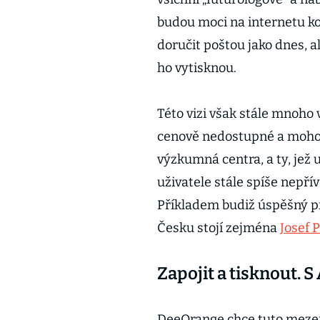
budou moci na internetu kou
doručit poštou jako dnes, 
ho vytisknou.
Této vizi však stále mnoho 
cenově nedostupné a mohou 
výzkumná centra, a ty, jež 
uživatele stále spíše nepří
Příkladem budiž úspěšný pr
Česku stojí zejména
Josef 
Zapojit a tisknout. 
DeeOrange chce tuto mezeru 