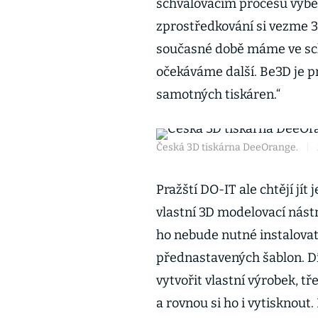
schvalovacím procesu vyber
zprostředkování si vezme 3
současné době máme ve sch
očekáváme další. Be3D je 
samotných tiskáren.“
Česká 3D tiskárna DeeOrange.
|
Pražští DO-IT ale chtějí jít
vlastní 3D modelovací nást
ho nebude nutné instalovat
přednastavených šablon. Dí
vytvořit vlastní výrobek, t
a rovnou si ho i vytisknou