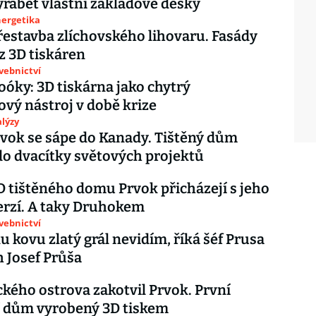
yrábět vlastní základové desky
nergetika
řestavba zlíchovského lihovaru. Fasády
z 3D tiskáren
avebnictví
óky: 3D tiskárna jako chytrý
vý nástroj v době krize
lýzy
vok se sápe do Kanady. Tištěný dům
do dvacítky světových projektů
D tištěného domu Prvok přicházejí s jeho
rzí. A taky Druhokem
avebnictví
ku kovu zlatý grál nevidím, říká šéf Prusa
 Josef Průša
ckého ostrova zakotvil Prvok. První
í dům vyrobený 3D tiskem