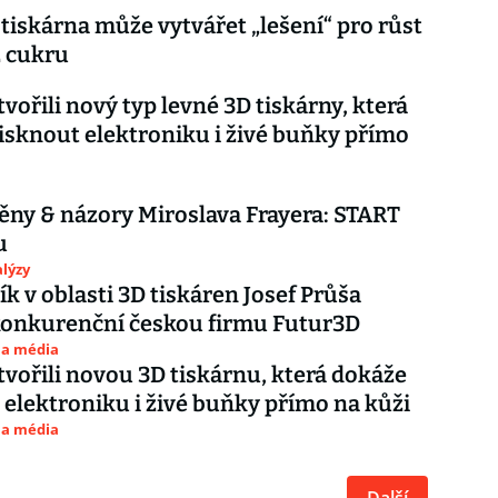
tiskárna může vytvářet „lešení“ pro růst
z cukru
tvořili nový typ levné 3D tiskárny, která
isknout elektroniku i živé buňky přímo
ěny & názory Miroslava Frayera: START
u
lýzy
k v oblasti 3D tiskáren Josef Průša
konkurenční českou firmu Futur3D
 a média
tvořili novou 3D tiskárnu, která dokáže
 elektroniku i živé buňky přímo na kůži
 a média