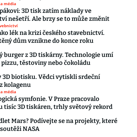
 a média
rpákovi: 3D tisk zatím náklady ve
ství nešetří. Ale brzy se to může změnit
avebnictví
ako lék na krizi českého stavebnictví.
štěný dům vznikne do konce roku
 burger z 3D tiskárny. Technologie umí
 pizzu, těstoviny nebo čokoládu
 3D biotisku. Vědci vytiskli srdeční
z kolagenu
 a média
gická symfonie. V Praze pracovalo
 tisíc 3D tiskáren, trhly světový rekord
dlet Mars? Podívejte se na projekty, které
 soutěži NASA