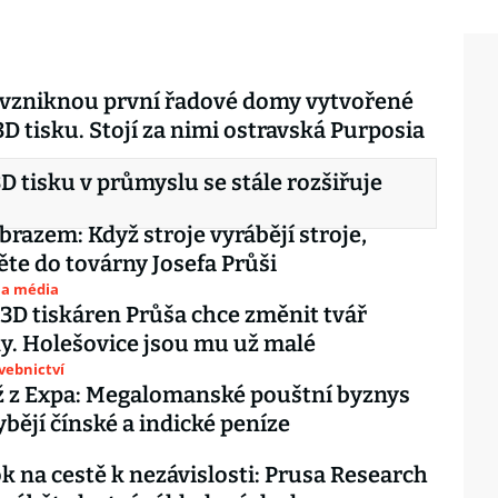
 vzniknou první řadové domy vytvořené
D tisku. Stojí za nimi ostravská Purposia
3D tisku v průmyslu se stále rozšiřuje
obrazem: Když stroje vyrábějí stroje,
te do továrny Josefa Průši
 a média
3D tiskáren Průša chce změnit tvář
. Holešovice jsou mu už malé
avebnictví
 z Expa: Megalomanské pouštní byznys
ybějí čínské a indické peníze
ok na cestě k nezávislosti: Prusa Research