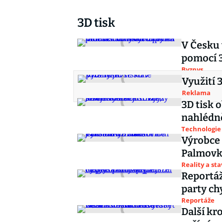
3D tisk
V Česku
pomocí 3
Byznys
Využití 
Reklama
3D tisk 
nahlédně
Technologie
Výrobce 
Palmovky
Reality a st
Reportáž
party ch
Reportáže
Další kr