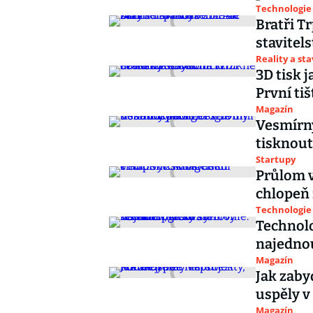
Technologie
Bratři T
stavitel
Reality a st
3D tisk j
První ti
Magazín
Vesmírný
tisknout
Startupy
Průlom v
chlopeň 
Technologie
Technolo
najednou
Magazín
Jak zaby
uspěly v
Magazín