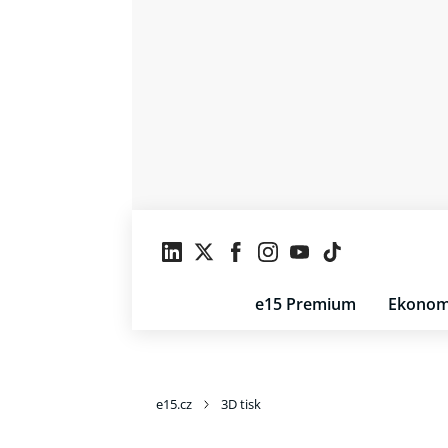
e15 Premium
Ekonom
e15.cz
3D tisk