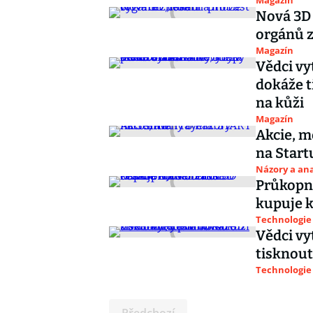
Magazín
Nová 3D 
orgánů 
Magazín
Vědci vy
dokáže t
na kůži
Magazín
Akcie, m
na Start
Názory a ana
Průkopní
kupuje 
Technologie
Vědci vy
tisknout
Technologie