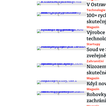
V Ostrav
Technologie
100× rych
skutečný
Magazín
Výrobce 
technolo
Startupy
Soud ve 
zveřejně
Zahraniční
Nizozem
skutečně
Magazín
Když nov
Magazín
Rohovky
zachráni