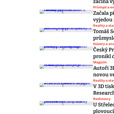
začíná v
Průmysl a e
Začala p
vyjedou 
Reality a st
Tomáš So
průmyslo
Názory a ana
Český Pr
pronikl 
Magazín
Autoři 3
novou ve
Reality a st
V 3D tis
Research
Rozhovory
U Střele
plovouc