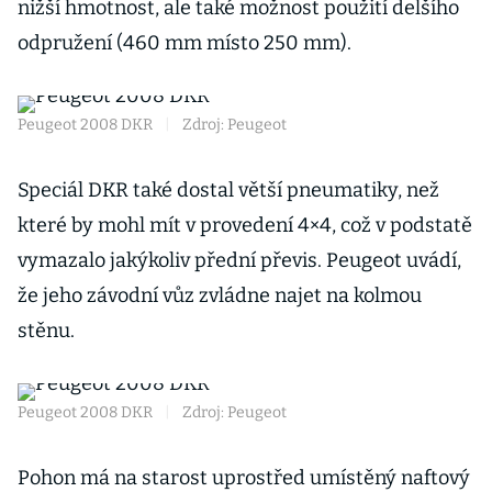
nižší hmotnost, ale také možnost použití delšího
odpružení (460 mm místo 250 mm).
Peugeot 2008 DKR
|
Zdroj: Peugeot
Speciál DKR také dostal větší pneumatiky, než
které by mohl mít v provedení 4×4, což v podstatě
vymazalo jakýkoliv přední převis. Peugeot uvádí,
že jeho závodní vůz zvládne najet na kolmou
stěnu.
Peugeot 2008 DKR
|
Zdroj: Peugeot
Pohon má na starost uprostřed umístěný naftový