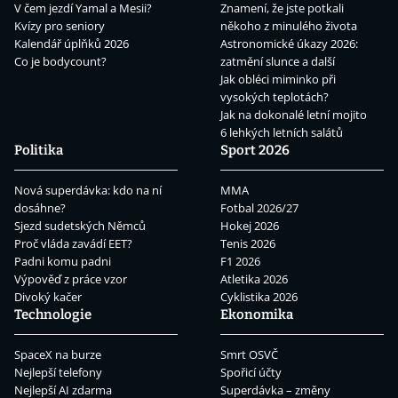
V čem jezdí Yamal a Mesii?
Znamení, že jste potkali
Kvízy pro seniory
někoho z minulého života
Kalendář úplňků 2026
Astronomické úkazy 2026:
Co je bodycount?
zatmění slunce a další
Jak obléci miminko při
vysokých teplotách?
Jak na dokonalé letní mojito
6 lehkých letních salátů
Politika
Sport 2026
Nová superdávka: kdo na ní
MMA
dosáhne?
Fotbal 2026/27
Sjezd sudetských Němců
Hokej 2026
Proč vláda zavádí EET?
Tenis 2026
Padni komu padni
F1 2026
Výpověď z práce vzor
Atletika 2026
Divoký kačer
Cyklistika 2026
Technologie
Ekonomika
SpaceX na burze
Smrt OSVČ
Nejlepší telefony
Spořicí účty
Nejlepší AI zdarma
Superdávka – změny