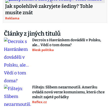
Jak spolehlivě zakryjete šediny? Tohle
musíte znát
Reklama
Články z jiných titulů
Decroix s Havránkem dováděli v Polsku,
ale… Vědí o tom doma?
Blesk politika
Fištejn: Slibem nezarmoutíš. Ameriku
ovládá nová verze komunismu, která chce
měnit zajeté pořádky
Reflex.cz