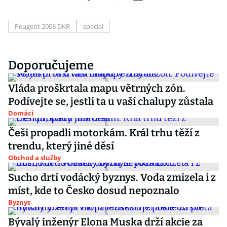
Peugeot 2008 DKR
special
Doporučujeme
Vláda proškrtala mapu větrných zón.
Podívejte se, jestli ta u vaší chalupy zůstala
Domácí
Češi propadli motorkám. Král trhu těží z
trendu, který jiné děsí
Obchod a služby
Sucho drtí vodácký byznys. Voda zmizela i z
míst, kde to Česko dosud nepoznalo
Byznys
Bývalý inženýr Elona Muska drží akcie za