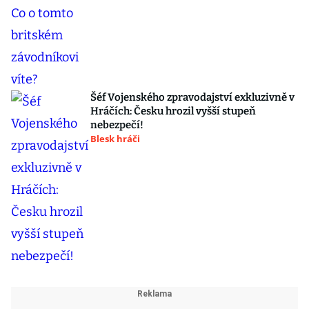
Šéf Vojenského zpravodajství exkluzivně v
Hráčích: Česku hrozil vyšší stupeň
nebezpečí!
Blesk hráči