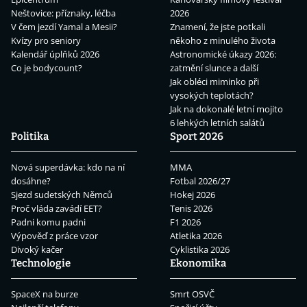
Neštovice: příznaky, léčba
2026
V čem jezdí Yamal a Mesii?
Znamení, že jste potkali
Kvízy pro seniory
někoho z minulého života
Kalendář úplňků 2026
Astronomické úkazy 2026:
Co je bodycount?
zatmění slunce a další
Jak obléci miminko při
vysokých teplotách?
Jak na dokonalé letní mojito
6 lehkých letních salátů
Politika
Sport 2026
Nová superdávka: kdo na ní
MMA
dosáhne?
Fotbal 2026/27
Sjezd sudetských Němců
Hokej 2026
Proč vláda zavádí EET?
Tenis 2026
Padni komu padni
F1 2026
Výpověď z práce vzor
Atletika 2026
Divoký kačer
Cyklistika 2026
Technologie
Ekonomika
SpaceX na burze
Smrt OSVČ