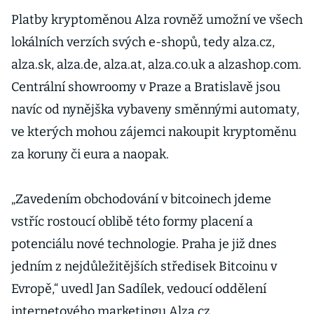
Platby kryptoměnou Alza rovněž umožní ve všech
lokálních verzích svých e-shopů, tedy alza.cz,
alza.sk, alza.de, alza.at, alza.co.uk a alzashop.com.
Centrální showroomy v Praze a Bratislavě jsou
navíc od nynějška vybaveny směnnými automaty,
ve kterých mohou zájemci nakoupit kryptoměnu
za koruny či eura a naopak.
„Zavedením obchodování v bitcoinech jdeme
vstříc rostoucí oblibě této formy placení a
potenciálu nové technologie. Praha je již dnes
jedním z nejdůležitějších středisek Bitcoinu v
Evropě,“ uvedl Jan Sadílek, vedoucí oddělení
internetového marketingu Alza.cz.