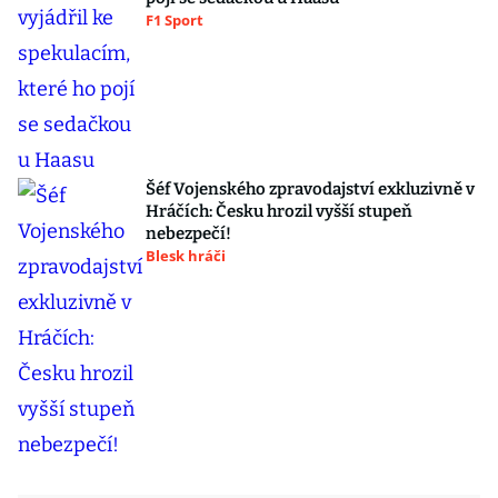
F1 Sport
Šéf Vojenského zpravodajství exkluzivně v
Hráčích: Česku hrozil vyšší stupeň
nebezpečí!
Blesk hráči