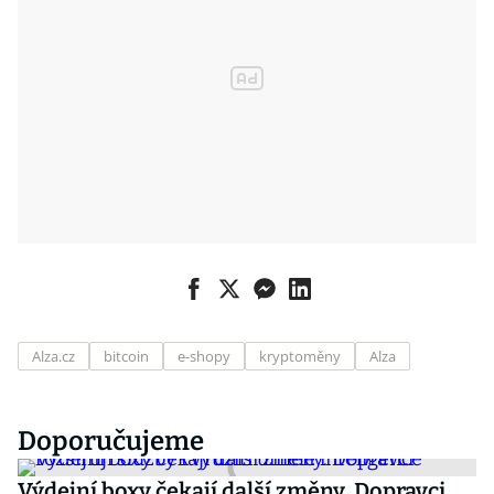
Alza.cz
bitcoin
e-shopy
kryptoměny
Alza
Doporučujeme
Výdejní boxy čekají další změny. Dopravci