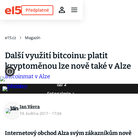
Předplatné
e15.cz
Magazín
Další využití bitcoinu: platit
kryptoměnou lze nově také v Alze
2
Fotogalerie
Jan Vávra
18. května 2017
·
17:04
Internetový obchod Alza svým zákazníkům nově