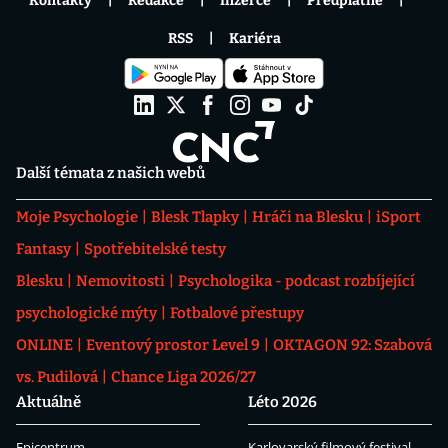
Kontakty
Redakce
Inzerce
Předplatné
RSS
Kariéra
Další témata z našich webů
Moje Psychologie
Blesk Tlapky
Hráči na Blesku
iSport
Fantasy
Spotřebitelské testy
Blesku
Nemovitosti
Psychologika - podcast rozbíjející
psychologické mýty
Fotbalové přestupy
ONLINE
Eventový prostor Level 9
OKTAGON 92: Szabová
vs. Pudilová
Chance Liga 2026/27
Aktuálně
Léto 2026
Epicentrum
Karlovarský filmový festival