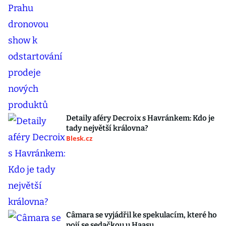
Detaily aféry Decroix s Havránkem: Kdo je
tady největší královna?
Blesk.cz
Câmara se vyjádřil ke spekulacím, které ho
pojí se sedačkou u Haasu