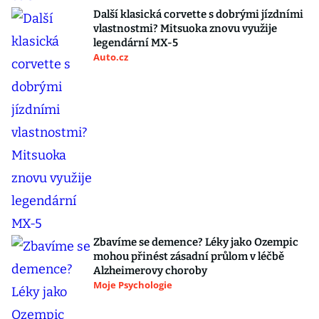
Další klasická corvette s dobrými jízdními
vlastnostmi? Mitsuoka znovu využije
legendární MX-5
Auto.cz
Zbavíme se demence? Léky jako Ozempic
mohou přinést zásadní průlom v léčbě
Alzheimerovy choroby
Moje Psychologie