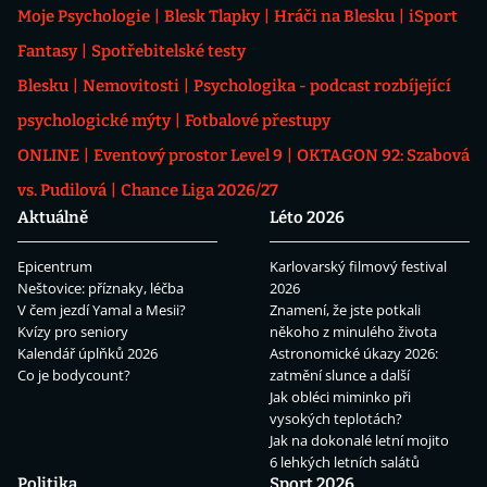
Moje Psychologie
Blesk Tlapky
Hráči na Blesku
iSport
Fantasy
Spotřebitelské testy
Blesku
Nemovitosti
Psychologika - podcast rozbíjející
psychologické mýty
Fotbalové přestupy
ONLINE
Eventový prostor Level 9
OKTAGON 92: Szabová
vs. Pudilová
Chance Liga 2026/27
Aktuálně
Léto 2026
Epicentrum
Karlovarský filmový festival
Neštovice: příznaky, léčba
2026
V čem jezdí Yamal a Mesii?
Znamení, že jste potkali
Kvízy pro seniory
někoho z minulého života
Kalendář úplňků 2026
Astronomické úkazy 2026:
Co je bodycount?
zatmění slunce a další
Jak obléci miminko při
vysokých teplotách?
Jak na dokonalé letní mojito
6 lehkých letních salátů
Politika
Sport 2026