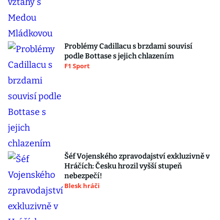
Problémy Cadillacu s brzdami souvisí
podle Bottase s jejich chlazením
F1 Sport
Šéf Vojenského zpravodajství exkluzivně v
Hráčích: Česku hrozil vyšší stupeň
nebezpečí!
Blesk hráči