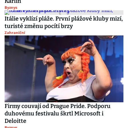
Karlín
Byznys
Itálie vyklízí pláže. První plážové kluby mizí,
turisté změnu pocítí brzy
Zahraniční
Firmy couvají od Prague Pride. Podporu
duhovému festivalu škrtl Microsoft i
Deloitte
Byznys