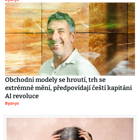
Obchodní modely se hroutí, trh se
extrémně mění, předpovídají čeští kapitáni
AI revoluce
Byznys