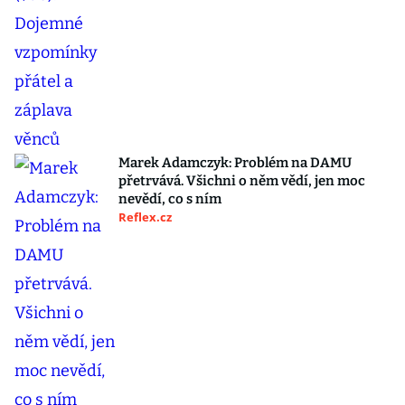
Marek Adamczyk: Problém na DAMU
přetrvává. Všichni o něm vědí, jen moc
nevědí, co s ním
Reflex.cz