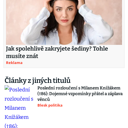
Jak spolehlivě zakryjete šediny? Tohle
musíte znát
Reklama
Články z jiných titulů
Poslední rozloučení s Milanem Knížákem
(†86): Dojemné vzpomínky přátel a záplava
věnců
Blesk politika