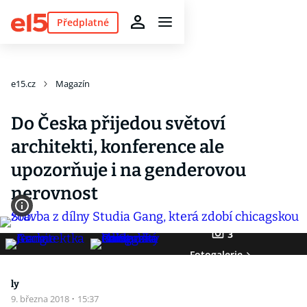
Předplatné
e15.cz
Magazín
Do Česka přijedou světoví
architekti, konference ale
upozorňuje i na genderovou
nerovnost
3
Fotogalerie
ly
9. března 2018
·
15:37