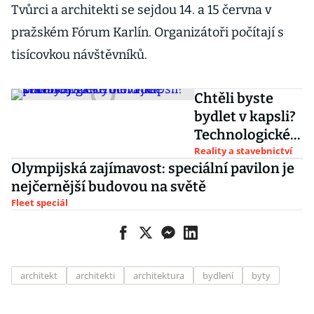
Tvůrci a architekti se sejdou 14. a 15 června v
pražském Fórum Karlín. Organizátoři počítají s
tisícovkou návštěvníků.
Chtěli byste
bydlet v kapsli?
Technologické
inovace
Reality a stavebnictví
Olympijská zajímavost: speciální pavilon je
přinášejí tak
nejčernější budovou na světě
trochu jiné
Fleet speciál
stavby
architekt
architekti
architektura
bydlení
byty