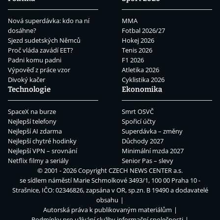
Nová superdávka: kdo na ní
MMA
dosáhne?
Fotbal 2026/27
Sjezd sudetských Němců
Hokej 2026
Proč vláda zavádí EET?
Tenis 2026
Padni komu padni
F1 2026
Výpověď z práce vzor
Atletika 2026
Divoký kačer
Cyklistika 2026
Technologie
Ekonomika
SpaceX na burze
Smrt OSVČ
Nejlepší telefony
Spořicí účty
Nejlepší AI zdarma
Superdávka – změny
Nejlepší chytré hodinky
Důchody 2027
Nejlepší VPN – srovnání
Minimální mzda 2027
Netflix filmy a seriály
Senior Pas – slevy
© 2001 - 2026 Copyright
CZECH NEWS CENTER a.s.
se sídlem náměstí Marie Schmolkové 3493/1, 100 00 Praha 10 -
Strašnice, IČO: 02346826, zapsána v OR, sp.zn. B 19490 a dodavatelé
obsahu
Autorská práva k publikovaným materiálům
Podmínky pro užívání služby informační společnosti