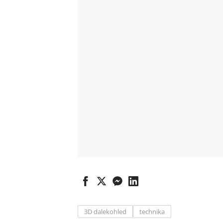
3D dalekohled
technika