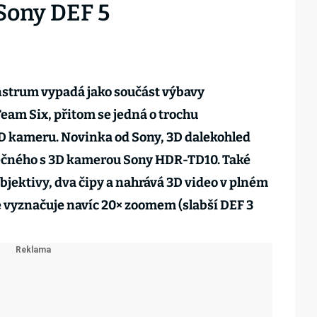
 Sony DEF 5
strum vypadá jako součást výbavy
Team Six, přitom se jedná o trochu
 3D kameru. Novinka od Sony, 3D dalekohled
lečného s 3D kamerou Sony HDR-TD10. Také
jektivy, dva čipy a nahrává 3D video v plném
e vyznačuje navíc 20× zoomem (slabší DEF 3