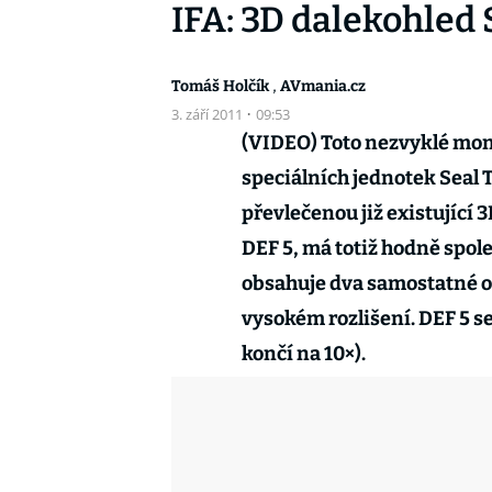
IFA: 3D dalekohled
,
Tomáš Holčík
AVmania.cz
3. září 2011
·
09:53
(VIDEO) Toto nezvyklé mon
speciálních jednotek Seal 
převlečenou již existující
DEF 5, má totiž hodně spo
obsahuje dva samostatné ob
vysokém rozlišení. DEF 5 s
končí na 10×).