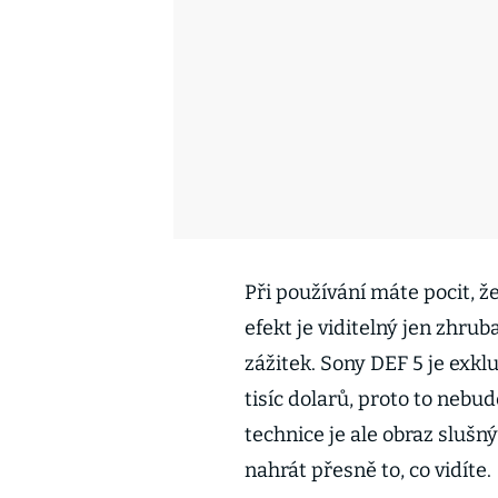
Při používání máte pocit, ž
efekt je viditelný jen zhrub
zážitek. Sony DEF 5 je exkl
tisíc dolarů, proto to nebu
technice je ale obraz slušn
nahrát přesně to, co vidíte.