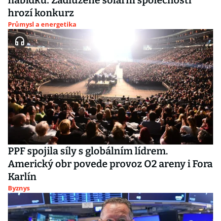
nabídku. Zadlužené solární společnosti
hrozí konkurz
Průmysl a energetika
PPF spojila síly s globálním lídrem.
Americký obr povede provoz O2 areny i Fora
Karlín
Byznys