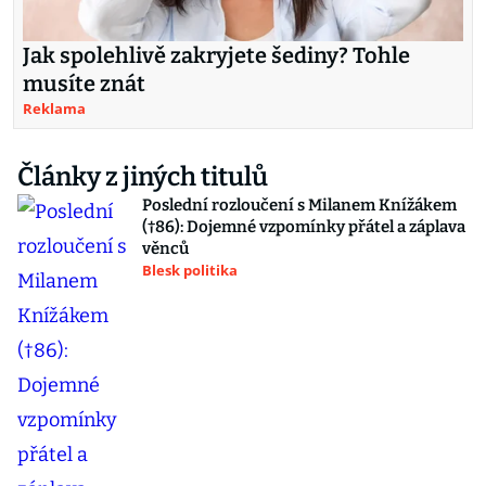
Jak spolehlivě zakryjete šediny? Tohle
musíte znát
Reklama
Články z jiných titulů
Poslední rozloučení s Milanem Knížákem
(†86): Dojemné vzpomínky přátel a záplava
věnců
Blesk politika