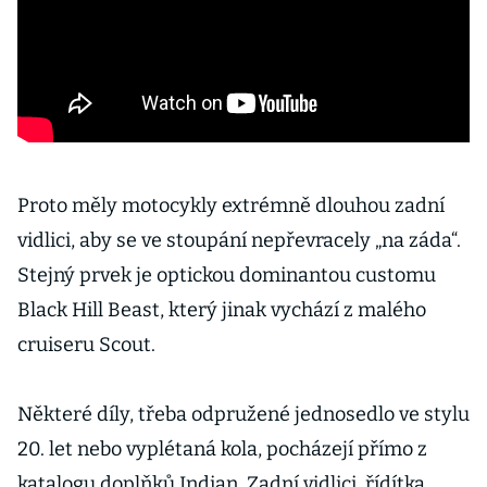
Proto měly motocykly extrémně dlouhou zadní
vidlici, aby se ve stoupání nepřevracely „na záda“.
Stejný prvek je optickou dominantou customu
Black Hill Beast, který jinak vychází z malého
cruiseru Scout.
Některé díly, třeba odpružené jednosedlo ve stylu
20. let nebo vyplétaná kola, pocházejí přímo z
katalogu doplňků Indian. Zadní vidlici, řídítka,