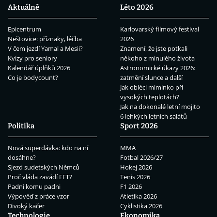
Aktuálně
Léto 2026
Epicentrum
Karlovarský filmový festival
Neštovice: příznaky, léčba
2026
V čem jezdí Yamal a Mesii?
Znamení, že jste potkali
Kvízy pro seniory
někoho z minulého života
Kalendář úplňků 2026
Astronomické úkazy 2026:
Co je bodycount?
zatmění slunce a další
Jak obléci miminko při
vysokých teplotách?
Jak na dokonalé letní mojito
6 lehkých letních salátů
Politika
Sport 2026
Nová superdávka: kdo na ní
MMA
dosáhne?
Fotbal 2026/27
Sjezd sudetských Němců
Hokej 2026
Proč vláda zavádí EET?
Tenis 2026
Padni komu padni
F1 2026
Výpověď z práce vzor
Atletika 2026
Divoký kačer
Cyklistika 2026
Technologie
Ekonomika