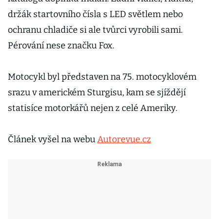
držák startovního čísla s LED světlem nebo
ochranu chladiče si ale tvůrci vyrobili sami.
Pérování nese značku Fox.
Motocykl byl představen na 75. motocyklovém
srazu v americkém Sturgisu, kam se sjíždějí
statisíce motorkářů nejen z celé Ameriky.
Článek vyšel na webu
Autorevue.cz