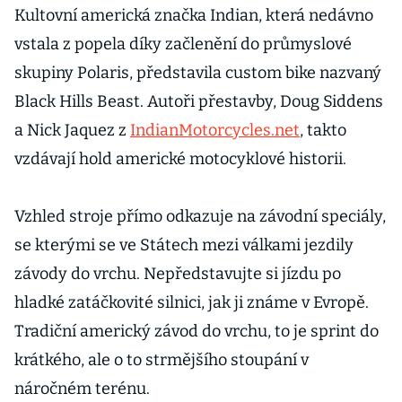
Kultovní americká značka Indian, která nedávno
vstala z popela díky začlenění do průmyslové
skupiny Polaris, představila custom bike nazvaný
Black Hills Beast. Autoři přestavby, Doug Siddens
a Nick Jaquez z
IndianMotorcycles.net
, takto
vzdávají hold americké motocyklové historii.
Vzhled stroje přímo odkazuje na závodní speciály,
se kterými se ve Státech mezi válkami jezdily
závody do vrchu. Nepředstavujte si jízdu po
hladké zatáčkovité silnici, jak ji známe v Evropě.
Tradiční americký závod do vrchu, to je sprint do
krátkého, ale o to strmějšího stoupání v
náročném terénu.