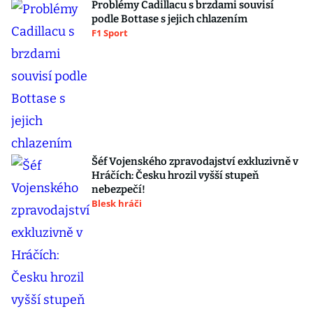
Problémy Cadillacu s brzdami souvisí
podle Bottase s jejich chlazením
F1 Sport
Šéf Vojenského zpravodajství exkluzivně v
Hráčích: Česku hrozil vyšší stupeň
nebezpečí!
Blesk hráči