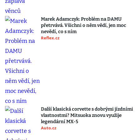
Marek Adamczyk: Problém na DAMU
přetrvává. Všichni o něm vědí, jen moc
nevědí, co s ním
Reflex.cz
Další klasická corvette s dobrými jízdními
vlastnostmi? Mitsuoka znovu využije
legendární MX-5
Auto.cz