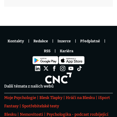
Kontakty
Redakce
Inzerce
Předplatné
RSS
Kariéra
Další témata z našich webů
Moje Psychologie
Blesk Tlapky
Hráči na Blesku
iSport
Fantasy
Spotřebitelské testy
Blesku
Nemovitosti
Psychologika - podcast rozbíjející