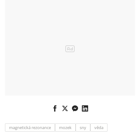
magnetická rezonance
mozek
sny
věda