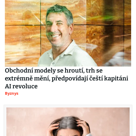
Obchodní modely se hroutí, trh se
extrémně mění, předpovídají čeští kapitáni
AI revoluce
Byznys