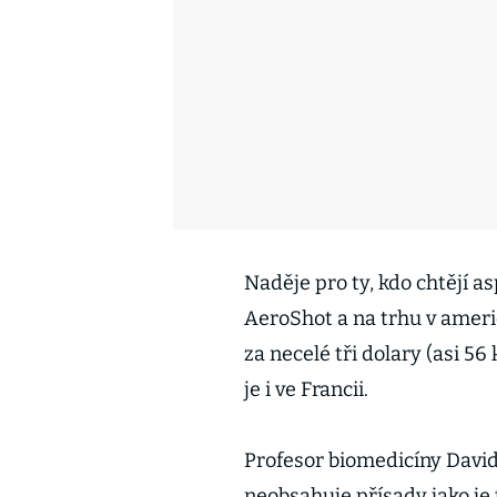
Naděje pro ty, kdo chtějí 
AeroShot a na trhu v amer
za necelé tři dolary (asi 5
je i ve Francii.
Profesor biomedicíny David
neobsahuje přísady jako je