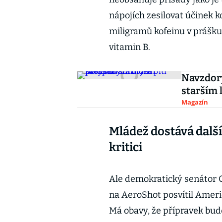
nápojích zesilovat účinek 
miligramů kofeinu v prášku
vitamin B.
Navzdory
starším 
Magazín
Mládež dostává další
kritici
Ale demokratický senátor C
na AeroShot posvítil Americ
Má obavy, že přípravek bude