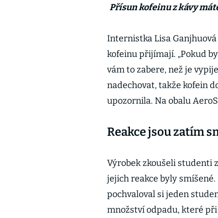
Přísun kofeinu z kávy mát
Internistka Lisa Ganjhuová p
kofeinu přijímají. „Pokud by
vám to zabere, než je vypij
nadechovat, takže kofein d
upozornila. Na obalu AeroSh
Reakce jsou zatím s
Výrobek zkoušeli studenti 
jejich reakce byly smíšené. 
pochvaloval si jeden student
množství odpadu, které při 