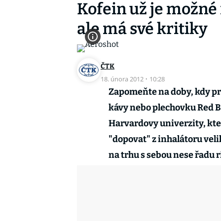
Kofein už je možné 
ale má své kritiky
ČTK
18. února 2012
·
10:28
Zapomeňte na doby, kdy pr
kávy nebo plechovku Red Bul
Harvardovy univerzity, kter
"dopovat" z inhalátoru velik
na trhu s sebou nese řadu r