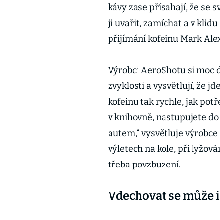
kávy zase přísahají, že se s
ji uvařit, zamíchat a v klid
přijímání kofeinu Mark Ale
Výrobci AeroShotu si moc d
zvyklosti a vysvětlují, že jd
kofeinu tak rychle, jak potř
v knihovně, nastupujete do 
autem,“ vysvětluje výrobce
výletech na kole, při lyžová
třeba povzbuzení.
Vdechovat se může i