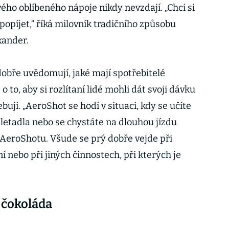
vého oblíbeného nápoje nikdy nevzdají. „Chci si
u popíjet,“ říká milovník tradičního způsobu
xander.
obře uvědomují, jaké mají spotřebitelé
e o to, aby si rozlítaní lidé mohli dát svoji dávku
ebují. „AeroShot se hodí v situaci, kdy se učíte
letadla nebo se chystáte na dlouhou jízdu
 AeroShotu. Všude se prý dobře vejde při
ní nebo při jiných činnostech, při kterých je
 čokoláda