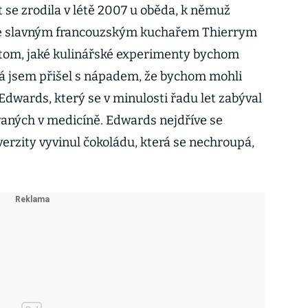
 se zrodila v létě 2007 u oběda, k němuž
se slavným francouzským kuchařem Thierrym
 tom, jaké kulinářské experimenty bychom
já jsem přišel s nápadem, že bychom mohli
Edwards, který se v minulosti řadu let zabýval
ných v medicíně. Edwards nejdříve se
erzity vyvinul čokoládu, která se nechroupá,