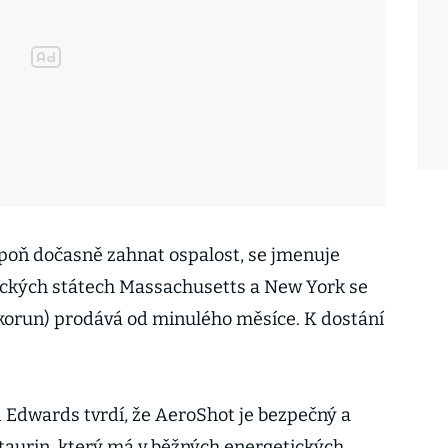
aspoň dočasně zahnat ospalost, se jmenuje
ických státech Massachusetts a New York se
6 korun) prodává od minulého měsíce. K dostání
 Edwards tvrdí, že AeroShot je bezpečný a
 taurin, který má v běžných energetických