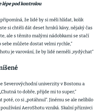
e lépe pod kontrolou
řipomíná, že lidé by si měli hlídat, kolik
ste si chtěli dát deset hrnků kávy, nějaký čas
ete, ale s těmito malými nádobkami se stačí
o sebe můžete dostat velmi rychle,“
otu je varování, že by lidé neměli „vydýchat“
míšené
ze Severovýchodní univerzity v Bostonu a
„Chutná to dobře, přijde mi to super,“
 poté, co si „potáhnul“. Jinému se ale nelíbilo
používání AeroShotu vzniká. Skalní příznivci