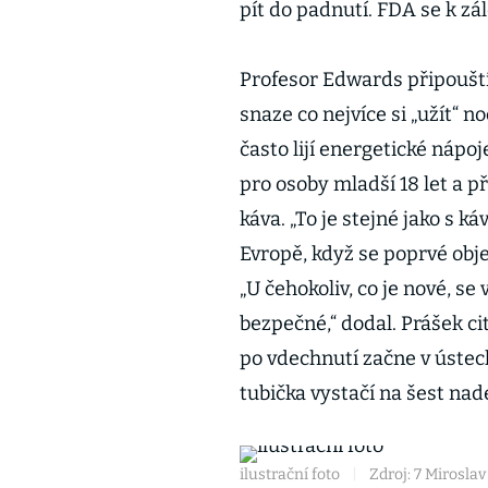
pít do padnutí. FDA se k zál
Profesor Edwards připouští
snaze co nejvíce si „užít“ n
často lijí energetické náp
pro osoby mladší 18 let a 
káva. „To je stejné jako s k
Evropě, když se poprvé objevi
„U čehokoliv, co je nové, se 
bezpečné,“ dodal. Prášek c
po vdechnutí začne v ústec
tubička vystačí na šest nad
ilustrační foto
|
Zdroj: 7 Mirosla