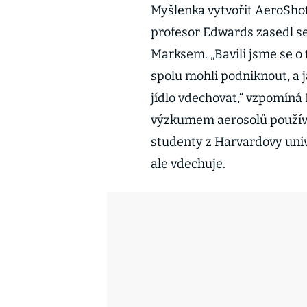
Myšlenka vytvořit AeroShot
profesor Edwards zasedl 
Marksem. „Bavili jsme se o
spolu mohli podniknout, a 
jídlo vdechovat,“ vzpomíná 
výzkumem aerosolů používa
studenty z Harvardovy univ
ale vdechuje.