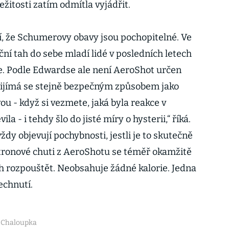
ežitosti zatím odmítla vyjádřit.
, že Schumerovy obavy jsou pochopitelné. Ve
oční tah do sebe mladí lidé v posledních letech
oje. Podle Edwardse ale není AeroShot určen
přijímá se stejně bezpečným způsobem jako
ávou - když si vezmete, jaká byla reakce v
la - i tehdy šlo do jisté míry o hysterii,“ říká.
vždy objevují pochybnosti, jestli je to skutečně
itronové chuti z AeroShotu se téměř okamžitě
h rozpouštět. Neobsahuje žádné kalorie. Jedna
echnutí.
v Chaloupka