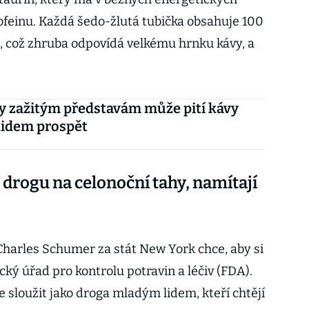
kofeinu. Každá šedo-žlutá tubička obsahuje 100
, což zhruba odpovídá velkému hrnku kávy, a
 zažitým představám může pití kávy
lidem prospět
 drogu na celonoční tahy, namítají
harles Schumer za stát New York chce, aby si
ký úřad pro kontrolu potravin a léčiv (FDA).
 sloužit jako droga mladým lidem, kteří chtějí