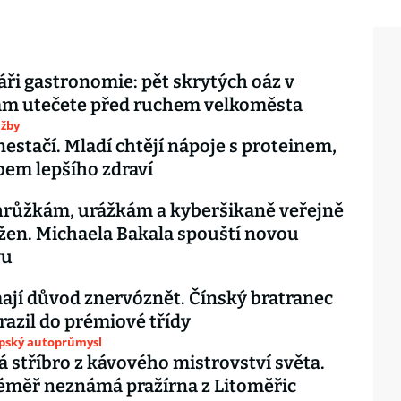
ři gastronomie: pět skrytých oáz v
am utečete před ruchem velkoměsta
užby
nestačí. Mladí chtějí nápoje s proteinem,
ibem lepšího zdraví
hrůžkám, urážkám a kyberšikaně veřejně
žen. Michaela Bakala spouští novou
vu
jí důvod znervóznět. Čínský bratranec
razil do prémiové třídy
opský autoprůmysl
 stříbro z kávového mistrovství světa.
éměř neznámá pražírna z Litoměřic