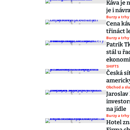
Káva je 
je i náv
Burzy a trhy
Cena káv
třináct l
Burzy a trhy
Patrik T
stál u ř
ekonom
SHIFTS
Česká sí
americký
Obchod a sl
Jaroslav
investor
na jídle
Burzy a trhy
Hotel zn
Firma ch