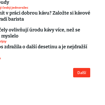
oudy
ý český jednorožec
ít v práci dobrou kávu? Založte si kávové
radí barista
čely ovlivňují úrodu kávy více, než se
 myslelo
lýzy
s zdražila o další desetinu a je nejdražší
e
Další