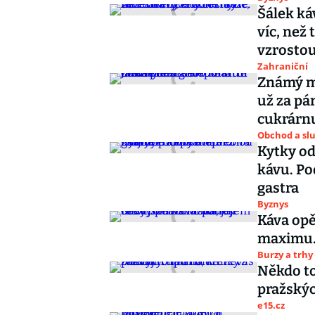
Šálek ká
víc, než 
vzrosto
Zahraniční
Známý ma
už za pá
cukrárn
Obchod a sl
Kytky od
kávu. Po
gastra
Byznys
Káva opě
maximu. 
Burzy a trhy
Někdo to
pražskýc
e15.cz