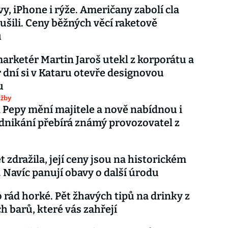
vy, iPhone i rýže. Američany zabolí cla
tušili. Ceny běžných věcí raketově
u
rketér Martin Jaroš utekl z korporátu a
r dní si v Kataru otevře designovou
u
užby
 Pepy mění majitele a nově nabídnou i
dnikání přebírá známý provozovatel z
t zdražila, její ceny jsou na historickém
Navíc panují obavy o další úrodu
 rád horké. Pět žhavých tipů na drinky z
h barů, které vás zahřejí