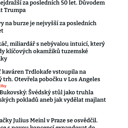
nejdražší za posledních 50 let. Důvodem
rat Trumpa
y na burze je nejvyšší za posledních
et
káč, miliardář s nebývalou intuicí, který
ady klíčových okamžiků tuzemské
iky
ť kaváren Trdlokafe vstoupila na
 trh. Otevřela pobočku v Los Angeles
užby
 Bukovský: Švédský stůl jako truhla
ských pokladů aneb jak vydělat majlant
ačky Julius Meinl v Praze se osvědčil.
ce s novou koncepcí expandovat do