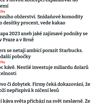
zemí
užby
nního obžerství. Snídaňové komodity
 o desítky procent, vede kakao
pa 2023 aneb jaké zajímavé podniky se
v Praze a v Brně
rs se netají ambicí porazit Starbucks.
další pobočky
užby
 kávě. Nestlé investuje miliardu dolarů
telnosti
evo či dobytek. Firmy čeká dokazování, že
oží nepřispívá k ničení lesů
í káva světa přichází na svět neslavně. Ze