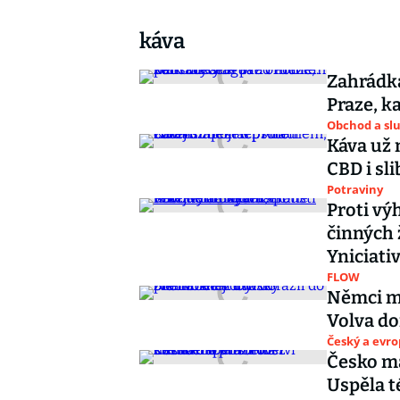
káva
Zahrádká
Praze, k
Obchod a sl
Káva už 
CBD i sl
Potraviny
Proti vý
činných 
Yniciati
FLOW
Němci ma
Volva do
Český a evr
Česko má
Uspěla t