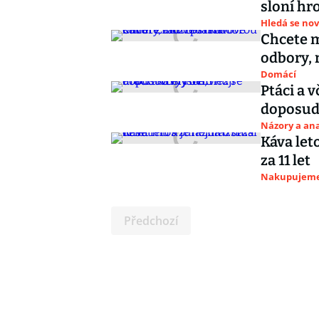
sloní hr
Hledá se nov
Chcete m
odbory, 
Domácí
Ptáci a v
doposud
Názory a ana
Káva leto
za 11 let
Nakupujem
Předchozí