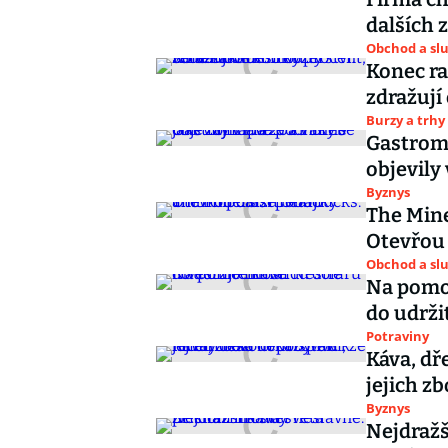
dalších 
Obchod a sl
Konec ra
zdražují
Burzy a trhy
Gastroma
objevily 
Byznys
The Mine
Otevřou 
Obchod a sl
Na pomoc
do udrži
Potraviny
Káva, dř
jejich zb
Byznys
Nejdražš