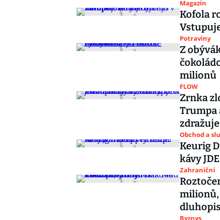
Magazín
Kofola r
Vstupuje
Potraviny
Z obývák
čokoládo
milionů
FLOW
Zrnka zl
Trumpa a
zdražuje
Obchod a sl
Keurig 
kávy JDE
Zahraniční
Roztočen
milionů,
dluhopi
Byznys