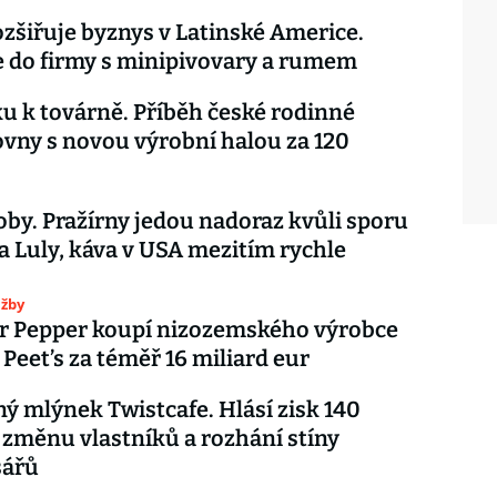
ozšiřuje byznys v Latinské Americe.
 do firmy s minipivovary a rumem
u k továrně. Příběh české rodinné
vny s novou výrobní halou za 120
oby. Pražírny jedou nadoraz kvůli sporu
 Luly, káva v USA mezitím rychle
užby
Dr Pepper koupí nizozemského výrobce
 Peet’s za téměř 16 miliard eur
ý mlýnek Twistcafe. Hlásí zisk 140
 změnu vlastníků a rozhání stíny
sářů