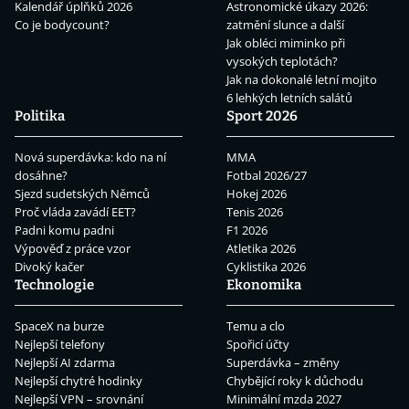
Kalendář úplňků 2026
Astronomické úkazy 2026:
Co je bodycount?
zatmění slunce a další
Jak obléci miminko při
vysokých teplotách?
Jak na dokonalé letní mojito
6 lehkých letních salátů
Politika
Sport 2026
Nová superdávka: kdo na ní
MMA
dosáhne?
Fotbal 2026/27
Sjezd sudetských Němců
Hokej 2026
Proč vláda zavádí EET?
Tenis 2026
Padni komu padni
F1 2026
Výpověď z práce vzor
Atletika 2026
Divoký kačer
Cyklistika 2026
Technologie
Ekonomika
SpaceX na burze
Temu a clo
Nejlepší telefony
Spořicí účty
Nejlepší AI zdarma
Superdávka – změny
Nejlepší chytré hodinky
Chybějící roky k důchodu
Nejlepší VPN – srovnání
Minimální mzda 2027