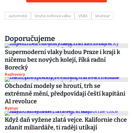
automobil
Druhá světová válka
VEBA
Multicar
Doporučujeme
Supermoderní vlaky budou Praze i kraji k
ničemu bez nových kolejí, říká radní
Borecký
Rozhovory
Obchodní modely se hroutí, trh se
extrémně mění, předpovídají čeští kapitáni
AI revoluce
Byznys
Když daň vyžene zlatá vejce. Kalifornie chce
zdanit miliardáře, ti raději utíkají