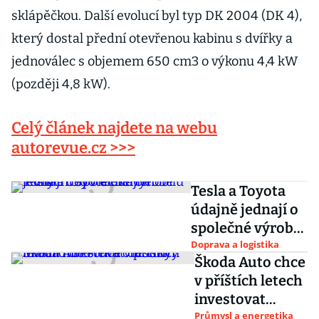
sklápěčkou. Další evolucí byl typ DK 2004 (DK 4),
který dostal přední otevřenou kabinu s dvířky a
jednoválec s objemem 650 cm3 o výkonu 4,4 kW
(později 4,8 kW).
Celý článek najdete na webu
autorevue.cz >>>
Tesla a Toyota
údajně jednají o
společné výrobě
levných SUV
Doprava a logistika
Škoda Auto chce
elektromobilů
v příštích letech
investovat
desítky miliard
Průmysl a energetika