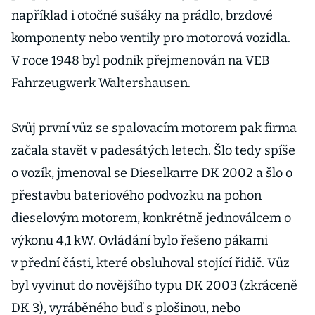
například i otočné sušáky na prádlo, brzdové
komponenty nebo ventily pro motorová vozidla.
V roce 1948 byl podnik přejmenován na VEB
Fahrzeugwerk Waltershausen.
Svůj první vůz se spalovacím motorem pak firma
začala stavět v padesátých letech. Šlo tedy spíše
o vozík, jmenoval se Dieselkarre DK 2002 a šlo o
přestavbu bateriového podvozku na pohon
dieselovým motorem, konkrétně jednoválcem o
výkonu 4,1 kW. Ovládání bylo řešeno pákami
v přední části, které obsluhoval stojící řidič. Vůz
byl vyvinut do novějšího typu DK 2003 (zkráceně
DK 3), vyráběného buď s plošinou, nebo