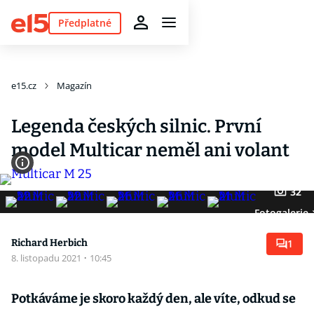
Předplatné
e15.cz
Magazín
Legenda českých silnic. První
model Multicar neměl ani volant
32
Fotogalerie
Richard Herbich
1
8. listopadu 2021
·
10:45
Potkáváme je skoro každý den, ale víte, odkud se