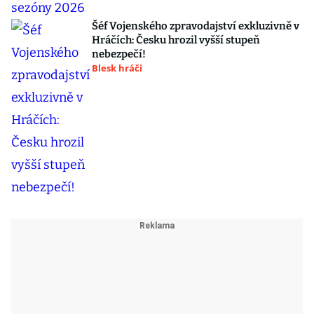
Šéf Vojenského zpravodajství exkluzivně v
Hráčích: Česku hrozil vyšší stupeň
nebezpečí!
Blesk hráči