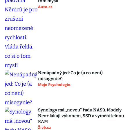
tom myslí
Auto.cz
Nenápadný jed: Co je (a co není)
misogynie?
Moje Psychologie
Synology má „novou“ řadu NASů. Modely
Neo+ lákají výkonem, SSD a vyměnitelnou
RAM
Živě.cz