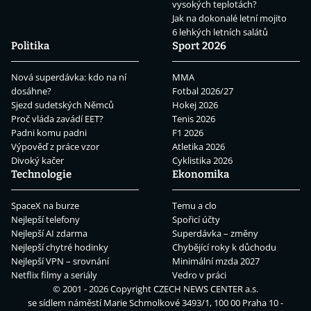
vysokých teplotách?
Jak na dokonalé letní mojito
6 lehkých letních salátů
Politika
Sport 2026
Nová superdávka: kdo na ní
MMA
dosáhne?
Fotbal 2026/27
Sjezd sudetských Němců
Hokej 2026
Proč vláda zavádí EET?
Tenis 2026
Padni komu padni
F1 2026
Výpověď z práce vzor
Atletika 2026
Divoký kačer
Cyklistika 2026
Technologie
Ekonomika
SpaceX na burze
Temu a clo
Nejlepší telefony
Spořicí účty
Nejlepší AI zdarma
Superdávka – změny
Nejlepší chytré hodinky
Chybějící roky k důchodu
Nejlepší VPN – srovnání
Minimální mzda 2027
Netflix filmy a seriály
Vedro v práci
© 2001 - 2026 Copyright
CZECH NEWS CENTER a.s.
se sídlem náměstí Marie Schmolkové 3493/1, 100 00 Praha 10 -