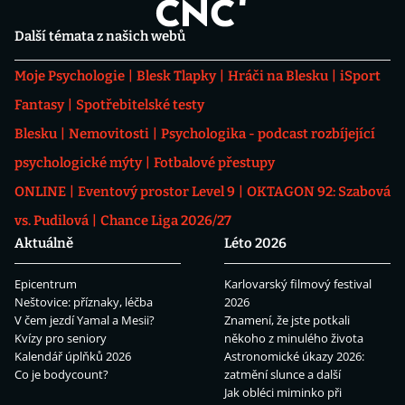
Další témata z našich webů
Moje Psychologie
Blesk Tlapky
Hráči na Blesku
iSport
Fantasy
Spotřebitelské testy
Blesku
Nemovitosti
Psychologika - podcast rozbíjející
psychologické mýty
Fotbalové přestupy
ONLINE
Eventový prostor Level 9
OKTAGON 92: Szabová
vs. Pudilová
Chance Liga 2026/27
Aktuálně
Léto 2026
Epicentrum
Karlovarský filmový festival
Neštovice: příznaky, léčba
2026
V čem jezdí Yamal a Mesii?
Znamení, že jste potkali
Kvízy pro seniory
někoho z minulého života
Kalendář úplňků 2026
Astronomické úkazy 2026:
Co je bodycount?
zatmění slunce a další
Jak obléci miminko při