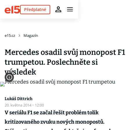
Předplatné
e15.cz
Magazín
Mercedes osadil svůj monopost F1
trumpetou. Poslechněte si
výsledek
Lukáš Dittrich
20. května 2014
·
12:00
V seriálu F1 se začal řešit problém tolik
kritizovaného zvuku nových monopostů.