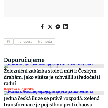
F1
monopost
trumpeta
Doporučujeme
Železniční zakázka století míří k Českým
drahám. Jako vítěze je schválili středočeští
radní
Doprava a logistika
Jedna česká iluze se právě rozpadá. Zelená
transformace je pojistkou proti chaosu