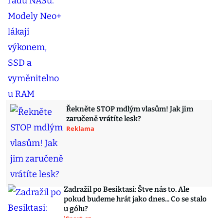
Řekněte STOP mdlým vlasům! Jak jim
zaručeně vrátíte lesk?
Reklama
Zadražil po Besiktasi: Štve nás to. Ale
pokud budeme hrát jako dnes... Co se stalo
u gólu?