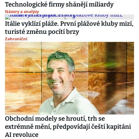
Technologické firmy shánějí miliardy
Názory a analýzy
Itálie vyklízí pláže. První plážové kluby mizí,
turisté změnu pocítí brzy
Zahraniční
Obchodní modely se hroutí, trh se
extrémně mění, předpovídají čeští kapitáni
AI revoluce