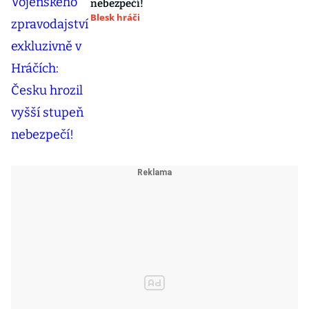
nebezpečí!
Blesk hráči