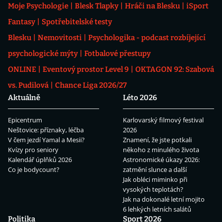
Moje Psychologie
Blesk Tlapky
Hráči na Blesku
iSport
Fantasy
Spotřebitelské testy
Blesku
Nemovitosti
Psychologika - podcast rozbíjející
psychologické mýty
Fotbalové přestupy
ONLINE
Eventový prostor Level 9
OKTAGON 92: Szabová
vs. Pudilová
Chance Liga 2026/27
Aktuálně
Léto 2026
Epicentrum
Karlovarský filmový festival
Neštovice: příznaky, léčba
2026
V čem jezdí Yamal a Mesii?
Znamení, že jste potkali
Kvízy pro seniory
někoho z minulého života
Kalendář úplňků 2026
Astronomické úkazy 2026:
Co je bodycount?
zatmění slunce a další
Jak obléci miminko při
vysokých teplotách?
Jak na dokonalé letní mojito
6 lehkých letních salátů
Politika
Sport 2026