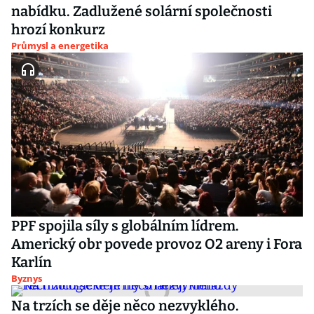
nabídku. Zadlužené solární společnosti
hrozí konkurz
Průmysl a energetika
PPF spojila síly s globálním lídrem.
Americký obr povede provoz O2 areny i Fora
Karlín
Byznys
Na trzích se děje něco nezvyklého.