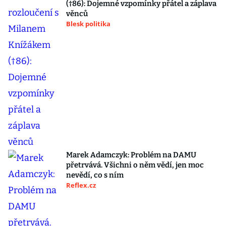
(†86): Dojemné vzpomínky přátel a záplava
věnců
Blesk politika
Marek Adamczyk: Problém na DAMU
přetrvává. Všichni o něm vědí, jen moc
nevědí, co s ním
Reflex.cz