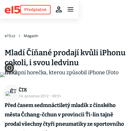
Předplatné
e15.cz
Magazín
Mladí Číňané prodají kvůli iPhonu
cokoli, i svou ledvinu
ČTK
14. prosince 2012
·
09:51
Před časem sedmnáctiletý mladík z čínského
města Čchang-čchun v provincii Ťi-lin tajně
prodal všechny čtyři pneumatiky ze sportovního