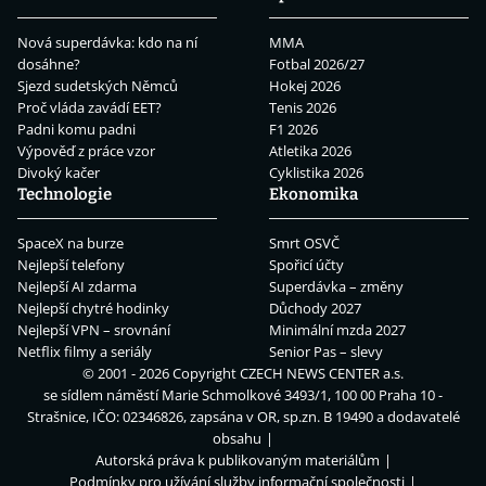
Nová superdávka: kdo na ní
MMA
dosáhne?
Fotbal 2026/27
Sjezd sudetských Němců
Hokej 2026
Proč vláda zavádí EET?
Tenis 2026
Padni komu padni
F1 2026
Výpověď z práce vzor
Atletika 2026
Divoký kačer
Cyklistika 2026
Technologie
Ekonomika
SpaceX na burze
Smrt OSVČ
Nejlepší telefony
Spořicí účty
Nejlepší AI zdarma
Superdávka – změny
Nejlepší chytré hodinky
Důchody 2027
Nejlepší VPN – srovnání
Minimální mzda 2027
Netflix filmy a seriály
Senior Pas – slevy
© 2001 - 2026 Copyright
CZECH NEWS CENTER a.s.
se sídlem náměstí Marie Schmolkové 3493/1, 100 00 Praha 10 -
Strašnice, IČO: 02346826, zapsána v OR, sp.zn. B 19490 a dodavatelé
obsahu
Autorská práva k publikovaným materiálům
Podmínky pro užívání služby informační společnosti