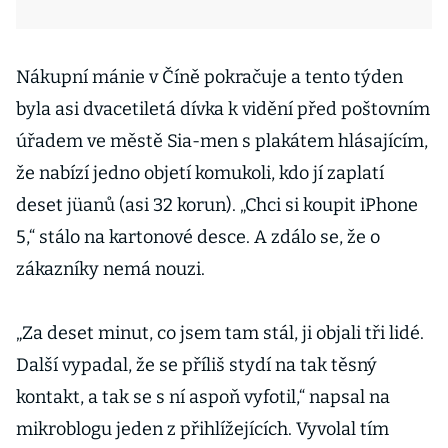
Nákupní mánie v Číně pokračuje a tento týden
byla asi dvacetiletá dívka k vidění před poštovním
úřadem ve městě Sia-men s plakátem hlásajícím,
že nabízí jedno objetí komukoli, kdo jí zaplatí
deset jüanů (asi 32 korun). „Chci si koupit iPhone
5,“ stálo na kartonové desce. A zdálo se, že o
zákazníky nemá nouzi.
„Za deset minut, co jsem tam stál, ji objali tři lidé.
Další vypadal, že se příliš stydí na tak těsný
kontakt, a tak se s ní aspoň vyfotil,“ napsal na
mikroblogu jeden z přihlížejících. Vyvolal tím