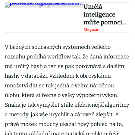
Umělá
inteligence
může pomoci
včas odhalit
Magazín
rakovinu
tlustého střeva
V běžných současných systémech velkého
a konečníku
rozsahu probíhá workflow tak, že daná informace
má určitý hash a ten se pak porovnává s dalšími
hashy v databázi. Vzhledem k obrovskému
množství dat se tak jedná o velmi náročnou
úlohu, která si řekne o velký výpočetní výkon.
Snaha je tak vymýšlet stále efektivnější algoritmy
a metody, jak vše urychlit a zároveň zlepšit. A
právě mozek mouchy ukázal nový pohled na to,
jak tento základní matematický problém řešit.