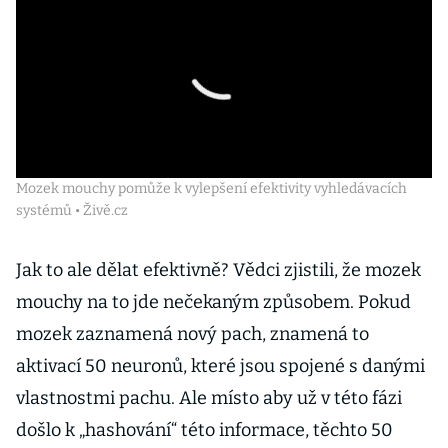
Mozek mouchy pomůže k vylepšení efektivity vyhledávacích
systémů • Živě.cz
Jak to ale dělat efektivně? Vědci zjistili, že mozek
mouchy na to jde nečekaným způsobem. Pokud
mozek zaznamená nový pach, znamená to
aktivací 50 neuronů, které jsou spojené s danými
vlastnostmi pachu. Ale místo aby už v této fázi
došlo k „hashování“ této informace, těchto 50