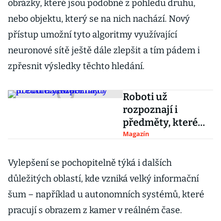
obrázky, které jsou podobné z pohledu druhu,
nebo objektu, který se na nich nachází. Nový
přístup umožní tyto algoritmy využívající
neuronové sítě ještě dále zlepšit a tím pádem i
zpřesnit výsledky těchto hledání.
Roboti už
rozpoznají i
předměty, které
nikdy předtím
Magazín
neviděli
Vylepšení se pochopitelně týká i dalších
důležitých oblastí, kde vzniká velký informační
šum – například u autonomních systémů, které
pracují s obrazem z kamer v reálném čase.