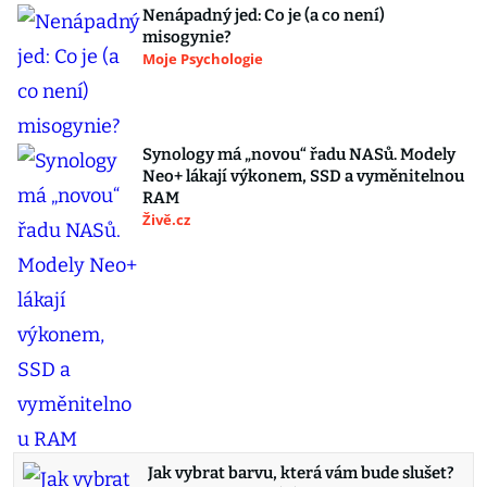
Nenápadný jed: Co je (a co není)
misogynie?
Moje Psychologie
Synology má „novou“ řadu NASů. Modely
Neo+ lákají výkonem, SSD a vyměnitelnou
RAM
Živě.cz
Jak vybrat barvu, která vám bude slušet?