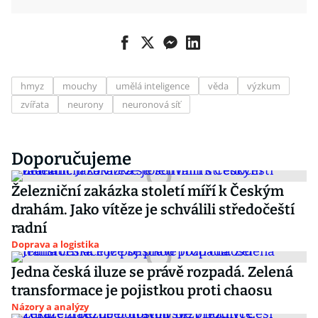
hmyz
mouchy
umělá inteligence
věda
výzkum
zvířata
neurony
neuronová síť
Doporučujeme
Železniční zakázka století míří k Českým
drahám. Jako vítěze je schválili středočeští
radní
Doprava a logistika
Jedna česká iluze se právě rozpadá. Zelená
transformace je pojistkou proti chaosu
Názory a analýzy