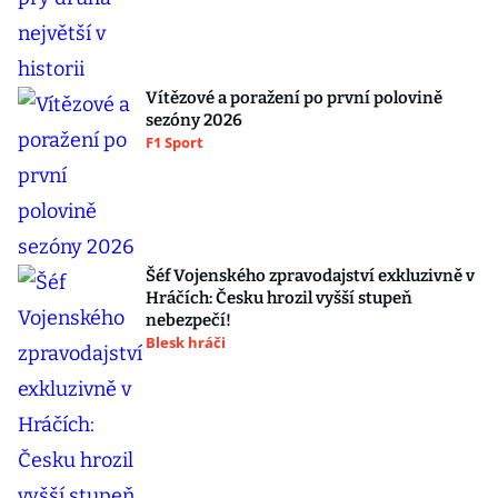
Vítězové a poražení po první polovině
sezóny 2026
F1 Sport
Šéf Vojenského zpravodajství exkluzivně v
Hráčích: Česku hrozil vyšší stupeň
nebezpečí!
Blesk hráči