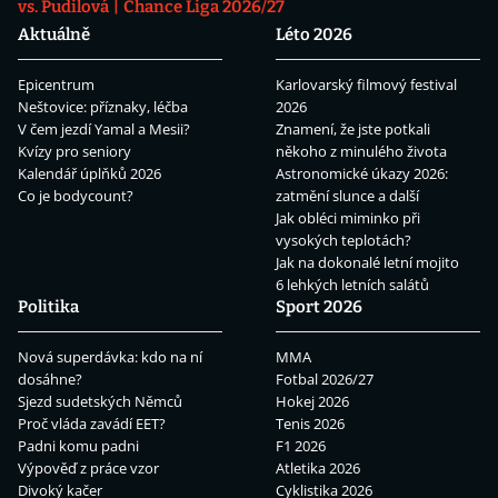
vs. Pudilová
Chance Liga 2026/27
Aktuálně
Léto 2026
Epicentrum
Karlovarský filmový festival
Neštovice: příznaky, léčba
2026
V čem jezdí Yamal a Mesii?
Znamení, že jste potkali
Kvízy pro seniory
někoho z minulého života
Kalendář úplňků 2026
Astronomické úkazy 2026:
Co je bodycount?
zatmění slunce a další
Jak obléci miminko při
vysokých teplotách?
Jak na dokonalé letní mojito
6 lehkých letních salátů
Politika
Sport 2026
Nová superdávka: kdo na ní
MMA
dosáhne?
Fotbal 2026/27
Sjezd sudetských Němců
Hokej 2026
Proč vláda zavádí EET?
Tenis 2026
Padni komu padni
F1 2026
Výpověď z práce vzor
Atletika 2026
Divoký kačer
Cyklistika 2026