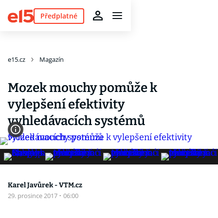
Předplatné
e15.cz
Magazín
Mozek mouchy pomůže k
vylepšení efektivity
vyhledávacích systémů
Karel Javůrek - VTM.cz
29. prosince 2017
·
06:00