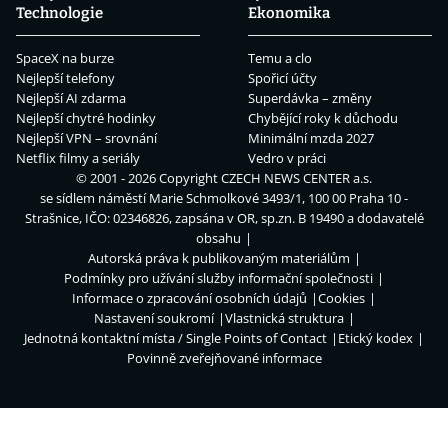
Technologie
Ekonomika
SpaceX na burze
Temu a clo
Nejlepší telefony
Spořicí účty
Nejlepší AI zdarma
Superdávka – změny
Nejlepší chytré hodinky
Chybějící roky k důchodu
Nejlepší VPN – srovnání
Minimální mzda 2027
Netflix filmy a seriály
Vedro v práci
© 2001 - 2026 Copyright
CZECH NEWS CENTER a.s.
se sídlem náměstí Marie Schmolkové 3493/1, 100 00 Praha 10 -
Strašnice, IČO: 02346826, zapsána v OR, sp.zn. B 19490 a dodavatelé
obsahu
Autorská práva k publikovaným materiálům
Podmínky pro užívání služby informační společnosti
Informace o zpracování osobních údajů
Cookies
Nastavení soukromí
Vlastnická struktura
Jednotná kontaktní místa / Single Points of Contact
Etický kodex
Povinně zveřejňované informace