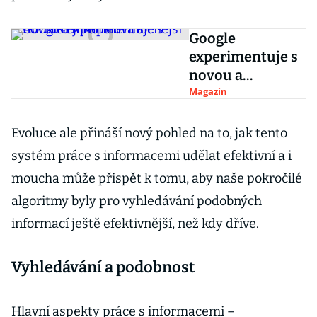
Google
experimentuje s
novou a
mnohem
Magazín
mocnější A.I.
Říká ji kapslová
Evoluce ale přináší nový pohled na to, jak tento
síť
systém práce s informacemi udělat efektivní a i
moucha může přispět k tomu, aby naše pokročilé
algoritmy byly pro vyhledávání podobných
informací ještě efektivnější, než kdy dříve.
Vyhledávání a podobnost
Hlavní aspekty práce s informacemi –