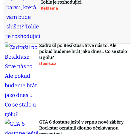
Tohle je rozhodující
Reklama
Zadražil po Besiktasi: Štve nás to. Ale
pokud budeme hrát jako dnes... Co se stalo
u gólu?
iSport.cz
GTA 6 dostane ještě v srpnu nové záběry.
Rockstar oznámil dlouho očekávanou