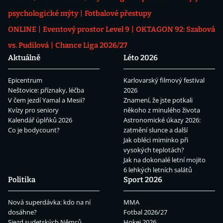
psychologické mýty
Fotbalové přestupy
ONLINE
Eventový prostor Level 9
OKTAGON 92: Szabová
vs. Pudilová
Chance Liga 2026/27
Aktuálně
Léto 2026
Epicentrum
Karlovarský filmový festival
Neštovice: příznaky, léčba
2026
V čem jezdí Yamal a Mesii?
Znamení, že jste potkali
Kvízy pro seniory
někoho z minulého života
Kalendář úplňků 2026
Astronomické úkazy 2026:
Co je bodycount?
zatmění slunce a další
Jak obléci miminko při
vysokých teplotách?
Jak na dokonalé letní mojito
6 lehkých letních salátů
Politika
Sport 2026
Nová superdávka: kdo na ní
MMA
dosáhne?
Fotbal 2026/27
Sjezd sudetských Němců
Hokej 2026