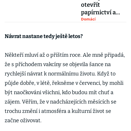
otevřít
papírnictví a
obchody s
Domácí
dětským
oblečením,
Návrat nastane tedy ještě letos?
rozhodla vláda
Někteří mluví až o příštím roce. Ale mně připadá,
že s příchodem vakcíny se objevila šance na
rychlejší návrat k normálnímu životu. Když to
půjde dobře, v létě, řekněme v červenci, by mohli
být naočkováni všichni, kdo budou mít chuť a
zájem. Věřím, že v nadcházejících měsících se
trochu změní i atmosféra a kulturní život se
začne oživovat.