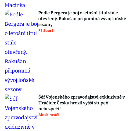
Podle Bergera je boj o letošní titul stále
otevřený. Rakušan připomíná vývoj loňské
sezony
F1 Sport
Šéf Vojenského zpravodajství exkluzivně v
Hráčích: Česku hrozil vyšší stupeň
nebezpečí!
Blesk hráči