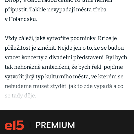
Evropy s celou řadou cetek. To jsme neměli
připustit. Takhle nevypadají města třeba
v Holandsku.
Vždy záleží, jaké vytvoříte podmínky. Krize je
příležitost je změnit. Nejde jen o to, že se budou
vracet koncerty a divadelní představení. Byl bych
tak nehorázně ambiciózní, že bych řekl: pojďme
vytvořit jiný typ kulturního města, ve kterém se
nebudeme muset stydět, jak to zde vypadá a co
se tady děje.