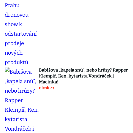
Babišova „kapela snů“, nebo hrůzy? Rapper
Klempíř, Ken, kytarista Vondráček i
Macinka!
Blesk.cz