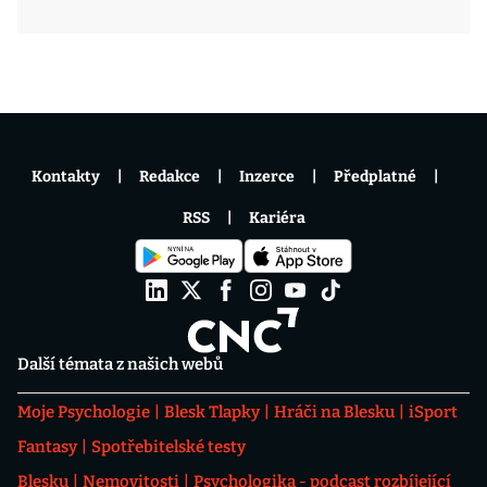
Kontakty
Redakce
Inzerce
Předplatné
RSS
Kariéra
Další témata z našich webů
Moje Psychologie
Blesk Tlapky
Hráči na Blesku
iSport
Fantasy
Spotřebitelské testy
Blesku
Nemovitosti
Psychologika - podcast rozbíjející