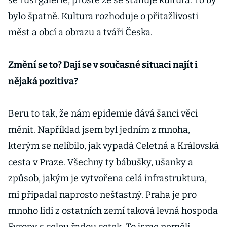
se ruší galerie, prostě že se stahuje kultura. To by
bylo špatně. Kultura rozhoduje o přitažlivosti
měst a obcí a obrazu a tváři Česka.
Změní se to? Dají se v současné situaci najít i
nějaká pozitiva?
Beru to tak, že nám epidemie dává šanci věci
měnit. Například jsem byl jedním z mnoha,
kterým se nelíbilo, jak vypadá Celetná a Královská
cesta v Praze. Všechny ty bábušky, ušanky a
způsob, jakým je vytvořena celá infrastruktura,
mi připadal naprosto nešťastný. Praha je pro
mnoho lidí z ostatních zemí taková levná hospoda