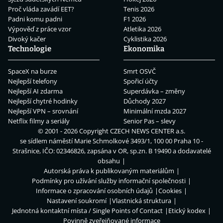
Proč vláda zavádí EET?
Tenis 2026
Padni komu padni
F1 2026
Výpověď z práce vzor
Atletika 2026
Divoký kačer
Cyklistika 2026
Technologie
Ekonomika
SpaceX na burze
Smrt OSVČ
Nejlepší telefony
Spořicí účty
Nejlepší AI zdarma
Superdávka – změny
Nejlepší chytré hodinky
Důchody 2027
Nejlepší VPN – srovnání
Minimální mzda 2027
Netflix filmy a seriály
Senior Pas – slevy
© 2001 - 2026 Copyright
CZECH NEWS CENTER a.s.
se sídlem náměstí Marie Schmolkové 3493/1, 100 00 Praha 10 -
Strašnice, IČO: 02346826, zapsána v OR, sp.zn. B 19490 a dodavatelé
obsahu
Autorská práva k publikovaným materiálům
Podmínky pro užívání služby informační společnosti
Informace o zpracování osobních údajů
Cookies
Nastavení soukromí
Vlastnická struktura
Jednotná kontaktní místa / Single Points of Contact
Etický kodex
Povinně zveřejňované informace