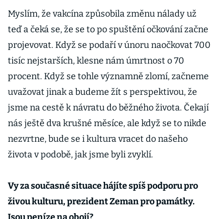
Myslím, že vakcína způsobila změnu nálady už
teď a čeká se, že se to po spuštění očkování začne
projevovat. Když se podaří v únoru naočkovat 700
tisíc nejstarších, klesne nám úmrtnost o 70
procent. Když se tohle významně zlomí, začneme
uvažovat jinak a budeme žít s perspektivou, že
jsme na cestě k návratu do běžného života. Čekají
nás ještě dva krušné měsíce, ale když se to nikde
nezvrtne, bude se i kultura vracet do našeho
života v podobě, jak jsme byli zvyklí.
Vy za současné situace hájíte spíš podporu pro
živou kulturu, prezident Zeman pro památky.
Jsou peníze na obojí?