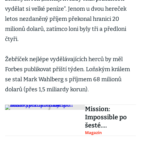
vydělat si velké peníze“. Jenom u dvou hereček
letos nezdaněný příjem překonal hranici 20
milionů dolarů, zatímco loni byly tři a předloni
čtyři.
Žebříček nejlépe vydělávajících herců by měl
Forbes publikovat příští týden. Loňským králem
se stal Mark Wahlberg s příjmem 68 milionů
dolarů (přes 1,5 miliardy korun).
Mission:
Impossible po
šesté.
Nezničitelný
Magazín