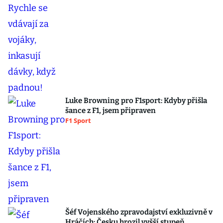
Luke Browning pro F1sport: Kdyby přišla
šance z F1, jsem připraven
F1 Sport
Šéf Vojenského zpravodajství exkluzivně v
Hráčích: Česku hrozil vyšší stupeň