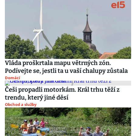
Vláda proškrtala mapu větrných zón.
Podívejte se, jestli ta u vaší chalupy zůstala
Domácí
Češi propadli motorkám. Král trhu těží z
trendu, který jiné děsí
Obchod a služby