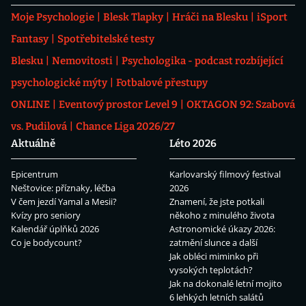
Moje Psychologie
Blesk Tlapky
Hráči na Blesku
iSport
Fantasy
Spotřebitelské testy
Blesku
Nemovitosti
Psychologika - podcast rozbíjející
psychologické mýty
Fotbalové přestupy
ONLINE
Eventový prostor Level 9
OKTAGON 92: Szabová
vs. Pudilová
Chance Liga 2026/27
Aktuálně
Léto 2026
Epicentrum
Karlovarský filmový festival
Neštovice: příznaky, léčba
2026
V čem jezdí Yamal a Mesii?
Znamení, že jste potkali
Kvízy pro seniory
někoho z minulého života
Kalendář úplňků 2026
Astronomické úkazy 2026:
Co je bodycount?
zatmění slunce a další
Jak obléci miminko při
vysokých teplotách?
Jak na dokonalé letní mojito
6 lehkých letních salátů