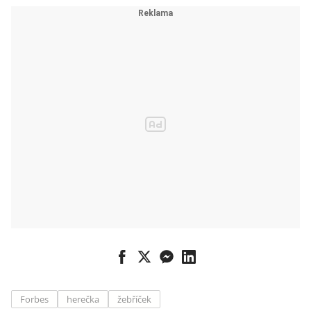
Tom Cruise
předvádí další
kousky
Forbes
herečka
žebříček