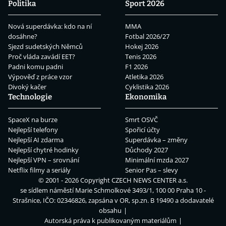
Politika
Sport 2026
Nová superdávka: kdo na ní
MMA
dosáhne?
Fotbal 2026/27
Sjezd sudetských Němců
Hokej 2026
Proč vláda zavádí EET?
Tenis 2026
Padni komu padni
F1 2026
Výpověď z práce vzor
Atletika 2026
Divoký kačer
Cyklistika 2026
Technologie
Ekonomika
SpaceX na burze
Smrt OSVČ
Nejlepší telefony
Spořicí účty
Nejlepší AI zdarma
Superdávka – změny
Nejlepší chytré hodinky
Důchody 2027
Nejlepší VPN – srovnání
Minimální mzda 2027
Netflix filmy a seriály
Senior Pas – slevy
© 2001 - 2026 Copyright
CZECH NEWS CENTER a.s.
se sídlem náměstí Marie Schmolkové 3493/1, 100 00 Praha 10 -
Strašnice, IČO: 02346826, zapsána v OR, sp.zn. B 19490 a dodavatelé
obsahu
Autorská práva k publikovaným materiálům