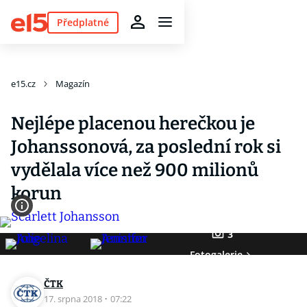
Předplatné
e15.cz
Magazín
Nejlépe placenou herečkou je
Johanssonová, za poslední rok si
vydělala více než 900 milionů
korun
3
Fotogalerie
ČTK
17. srpna 2018
·
07:22