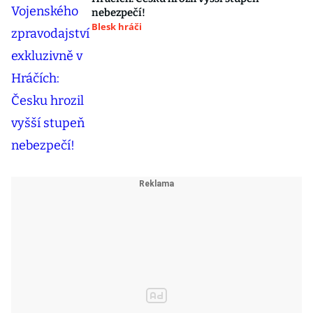
nebezpečí!
Blesk hráči