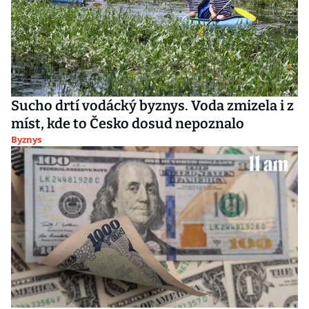
Sucho drtí vodácký byznys. Voda zmizela i z
míst, kde to Česko dosud nepoznalo
Byznys