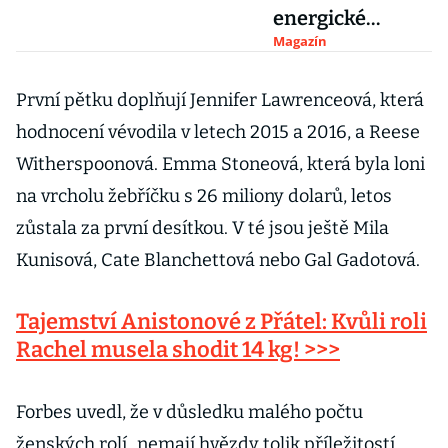
energické
juniorce je
Magazín
duchaplným
pohledem na
První pětku doplňují Jennifer Lawrenceová, která
dospívání
hodnocení vévodila v letech 2015 a 2016, a Reese
Witherspoonová. Emma Stoneová, která byla loni
na vrcholu žebříčku s 26 miliony dolarů, letos
zůstala za první desítkou. V té jsou ještě Mila
Kunisová, Cate Blanchettová nebo Gal Gadotová.
Tajemství Anistonové z Přátel: Kvůli roli
Rachel musela shodit 14 kg! >>>
Forbes uvedl, že v důsledku malého počtu
ženských rolí „nemají hvězdy tolik příležitostí