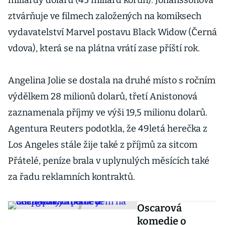
miliardy dolarů (45 miliard korun). Johanssonová
ztvárňuje ve filmech založených na komiksech
vydavatelství Marvel postavu Black Widow (Černá
vdova), která se na plátna vrátí zase příští rok.
Angelina Jolie se dostala na druhé místo s ročním
výdělkem 28 milionů dolarů, třetí Anistonová
zaznamenala příjmy ve výši 19,5 milionu dolarů.
Agentura Reuters podotkla, že 49letá herečka z
Los Angeles stále žije také z příjmů za sitcom
Přátelé, peníze brala v uplynulých měsících také
za řadu reklamních kontraktů.
Oscarová
komedie o