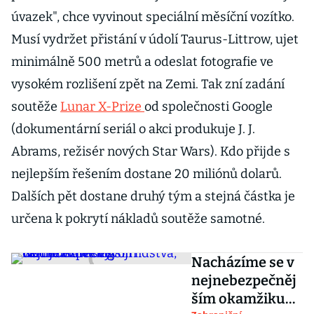
úvazek", chce vyvinout speciální měsíční vozítko.
Musí vydržet přistání v údolí Taurus-Littrow, ujet
minimálně 500 metrů a odeslat fotografie ve
vysokém rozlišení zpět na Zemi. Tak zní zadání
soutěže
Lunar X-Prize
od společnosti Google
(dokumentární seriál o akci produkuje J. J.
Abrams, režisér nových Star Wars). Kdo přijde s
nejlepším řešením dostane 20 miliónů dolarů.
Dalších pět dostane druhý tým a stejná částka je
určena k pokrytí nákladů soutěže samotné.
Nacházíme se v
nejnebezpečněj
ším okamžiku