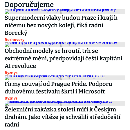
Doporučujeme
Supermoderní vlaky budou Praze i kraji k
ničemu bez nových kolejí, říká radní
Borecký
Rozhovory
Obchodní modely se hroutí, trh se
extrémně mění, předpovídají čeští kapitáni
AI revoluce
Byznys
Firmy couvají od Prague Pride. Podporu
duhovému festivalu škrtl i Microsoft
Byznys
Železniční zakázka století míří k Českým
drahám. Jako vítěze je schválili středočeští
radní