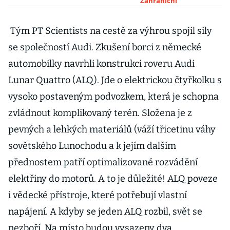
ve vývoji lidstva,
Zahraniční
varuje Hawking
Tým PT Scientists na cestě za výhrou spojil síly
se společností Audi. Zkušení borci z německé
automobilky navrhli konstrukci roveru Audi
Lunar Quattro (ALQ). Jde o elektrickou čtyřkolku s
vysoko postaveným podvozkem, která je schopna
zvládnout komplikovaný terén. Složena je z
pevných a lehkých materiálů (váží třicetinu váhy
sovětského Lunochodu a k jejím dalším
přednostem patří optimalizované rozvádění
elektřiny do motorů. A to je důležité! ALQ poveze
i vědecké přístroje, které potřebují vlastní
napájení. A kdyby se jeden ALQ rozbil, svět se
nezboří. Na místo budou vysazeny dva.