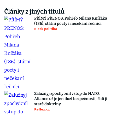
Články z jiných titulů
PŘÍMÝ PŘENOS: Pohřeb Milana Knížáka
(†86), státní pocty i nečekaní řečníci
Blesk politika
Zalužnyj zpochybnil vstup do NATO.
Aliance už je jen iluzí bezpečnosti, řídí ji
staré doktríny
Reflex.cz