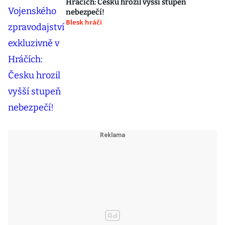
Hráčích: Česku hrozil vyšší stupeň
nebezpečí!
Blesk hráči