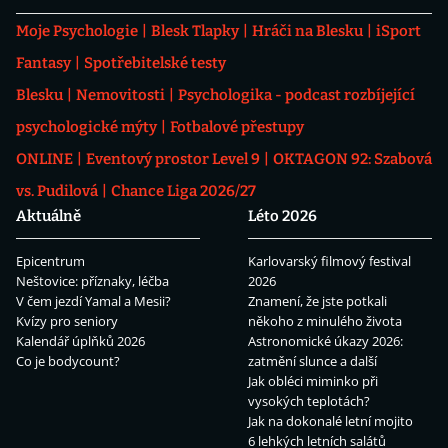
Moje Psychologie
Blesk Tlapky
Hráči na Blesku
iSport
Fantasy
Spotřebitelské testy
Blesku
Nemovitosti
Psychologika - podcast rozbíjející
psychologické mýty
Fotbalové přestupy
ONLINE
Eventový prostor Level 9
OKTAGON 92: Szabová
vs. Pudilová
Chance Liga 2026/27
Aktuálně
Léto 2026
Epicentrum
Karlovarský filmový festival
Neštovice: příznaky, léčba
2026
V čem jezdí Yamal a Mesii?
Znamení, že jste potkali
Kvízy pro seniory
někoho z minulého života
Kalendář úplňků 2026
Astronomické úkazy 2026:
Co je bodycount?
zatmění slunce a další
Jak obléci miminko při
vysokých teplotách?
Jak na dokonalé letní mojito
6 lehkých letních salátů