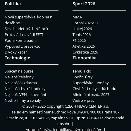
Politika
Sport 2026
Nová superdávka: kdo na ní
MMA
dosáhne?
Fotbal 2026/27
Sjezd sudetských Němců
Hokej 2026
Proč vláda zavádí EET?
Tenis 2026
Padni komu padni
F1 2026
Výpověď z práce vzor
Atletika 2026
Divoký kačer
Cyklistika 2026
Technologie
Ekonomika
SpaceX na burze
Temu a clo
Nejlepší telefony
Spořicí účty
Nejlepší AI zdarma
Superdávka – změny
Nejlepší chytré hodinky
Chybějící roky k důchodu
Nejlepší VPN – srovnání
Minimální mzda 2027
Netflix filmy a seriály
Vedro v práci
© 2001 - 2026 Copyright
CZECH NEWS CENTER a.s.
se sídlem náměstí Marie Schmolkové 3493/1, 100 00 Praha 10 -
Strašnice, IČO: 02346826, zapsána v OR, sp.zn. B 19490 a dodavatelé
obsahu
Autorská práva k publikovaným materiálům