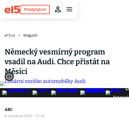
Předplatné
e15.cz
Magazín
Německý vesmírný program
vsadil na Audi. Chce přistát na
Měsíci
1
Fotogal
ABC
8. prosince 2016
·
11:10