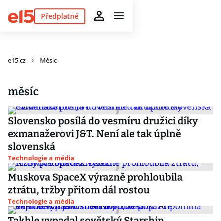
Předplatné
e15.cz
Měsíc
měsíc
Slovensko posílá do vesmíru družici díky
exmanažerovi J&T. Není ale tak úplně
slovenská
Technologie a média
Muskova SpaceX výrazně prohloubila
ztrátu, tržby přitom dál rostou
Technologie a média
Takhle vypadal sovětský Starship.