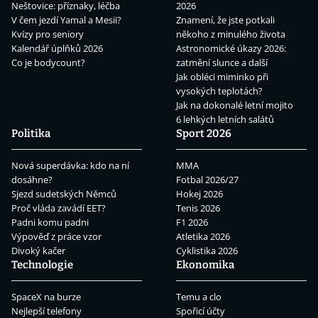
Neštovice: příznaky, léčba
2026
V čem jezdí Yamal a Mesii?
Znamení, že jste potkali
Kvízy pro seniory
někoho z minulého života
Kalendář úplňků 2026
Astronomické úkazy 2026:
Co je bodycount?
zatmění slunce a další
Jak obléci miminko při
vysokých teplotách?
Jak na dokonalé letní mojito
6 lehkých letních salátů
Politika
Sport 2026
Nová superdávka: kdo na ní
MMA
dosáhne?
Fotbal 2026/27
Sjezd sudetských Němců
Hokej 2026
Proč vláda zavádí EET?
Tenis 2026
Padni komu padni
F1 2026
Výpověď z práce vzor
Atletika 2026
Divoký kačer
Cyklistika 2026
Technologie
Ekonomika
SpaceX na burze
Temu a clo
Nejlepší telefony
Spořicí účty