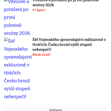
Vítězové a poražení po první polovině
sezóny 2026
F1 Sport
Šéf Vojenského zpravodajství exkluzivně v
Hráčích: Česku hrozil vyšší stupeň
nebezpečí!
Blesk hráči