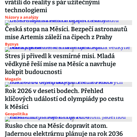
vrátili do reality s pár užitečnými
technologiemi
Názory a analýzy
Česká stopa na Měsíci. Bezpečí astronautů
mise Artemis záleží na čipech z Prahy
Byznys
Stres ji přivedl k vesmírné misi. Mladá
vědkyně řeší mise na Měsíc a navrhuje
kokpit budoucnosti
Magazín
Rok 2026 v deseti bodech. Přehled
klíčových událostí od olympiády po cestu
k Měsíci
Geopolitika
Rusko chce na Měsíc dopravit atom.
Jadernou elektrárnu plánuje na rok 2036