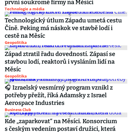
první soukromé firmy na Měsíci
Technologie a média
Technologický útlum Západu umetá cestu
Číně. Peking má náskok ve stavbě lodí i
cestě na Měsíc
Geopolitika
Západ ztratil řadu dovedností. Zápasí se
stavbou lodí, reaktorů i vysláním lidí na
Měsíc
Geopolitika
🎧 Izraelský vesmírný program vznikl z
potřeby přežít, říká Adamsky z Israel
Aerospace Industries
Business Club
Kde „zaparkovat“ na Měsíci. Konsorcium
s českým vedením postaví družici, která