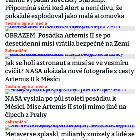
Připomíná sérii Red Alert a není divu, že
pokaždé explodoval jako malá atomovka
Technologie a média
OBRAZEM: Posádka Artemis II se po
desetidenní misi vrátila bezpečně na Zemi
Zahraniční
Jak se holí astronaut a musí se ve vesmíru
cvičit? NASA ukázala nové fotografie z cesty
Artemis II k Měsíci
Technologie a média
NASA vyslala po půl století posádku k
Měsíci. Mise Artemis II stojí mimo jiné na
čipech z Prahy
Zahraniční
Metaverse splaskl, miliardy zmizely a lidé se