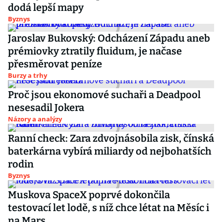
dodá lepší mapy
Byznys
Jaroslav Bukovský: Odcházení Západu aneb
prémiovky ztratily fluidum, je načase
přesměrovat peníze
Burzy a trhy
Proč jsou ekonomové suchaři a Deadpool
nesesadil Jokera
Názory a analýzy
Ranní check: Zara zdvojnásobila zisk, čínská
baterkárna vybírá miliardy od nejbohatších
rodin
Byznys
Muskova SpaceX poprvé dokončila
testovací let lodě, s níž chce létat na Měsíc i
na Mars