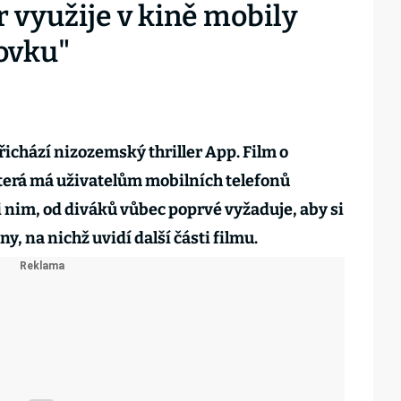
 využije v kině mobily
ovku"
chází nizozemský thriller App. Film o
terá má uživatelům mobilních telefonů
i nim, od diváků vůbec poprvé vyžaduje, aby si
ny, na nichž uvidí další části filmu.