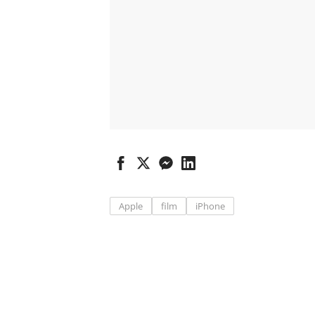
Apple
film
iPhone