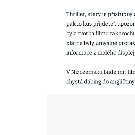
Thriller, který je přístupný 
pak „o kus přijdete“, upozo
byla tvorba filmu tak troc
plátně byly úmyslně protaže
informace z malého displej
V Nizozemsku bude mít film
chystá dabing do angličtiny