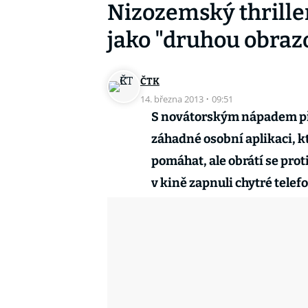
Nizozemský thriller
jako "druhou obraz
ČTK
14. března 2013
·
09:51
S novátorským nápadem při
záhadné osobní aplikaci, k
pomáhat, ale obrátí se prot
v kině zapnuli chytré telefo