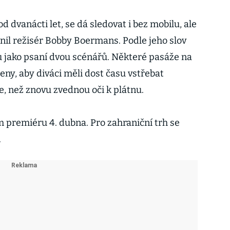
od dvanácti let, se dá sledovat i bez mobilu, ale
rnil režisér Bobby Boermans. Podle jeho slov
hu jako psaní dvou scénářů. Některé pasáže na
ny, aby diváci měli dost času vstřebat
e, než znovu zvednou oči k plátnu.
 premiéru 4. dubna. Pro zahraniční trh se
.