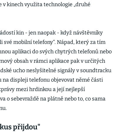
e v kinech využita technologie „druhé
žádostí kin - jen naopak - když návštěvníky
li své mobilní telefony“. Nápad, který za tím
stáhnou aplikaci do svých chytrých telefonů nebo
Filmový obsah v rámci aplikace pak v určitých
idské ucho neslyšitelné signály v soundtracku
na displeji telefonu objevovat němé části
zprávy mezi hrdinkou a její nejlepší
a o sebevraždě na plátně nebo to, co sama
nu.
 kus přijdou"