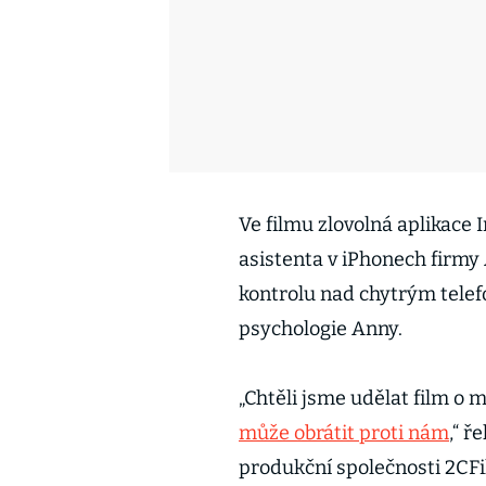
Ve filmu zlovolná aplikace 
asistenta v iPhonech firmy
kontrolu nad chytrým tele
psychologie Anny.
„Chtěli jsme udělat film o m
může obrátit proti nám
,“ ř
produkční společnosti 2CFi