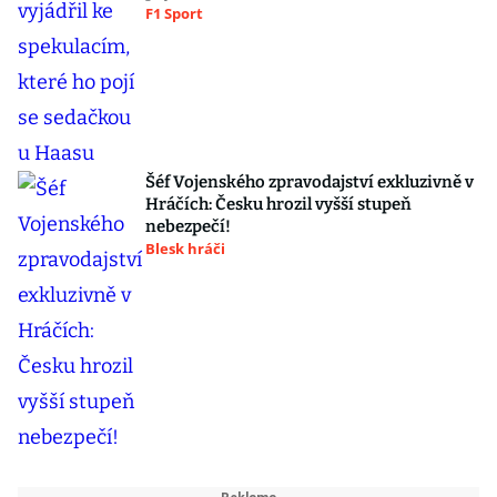
F1 Sport
Šéf Vojenského zpravodajství exkluzivně v
Hráčích: Česku hrozil vyšší stupeň
nebezpečí!
Blesk hráči