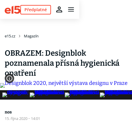
Předplatné
e15.cz
Magazín
OBRAZEM: Designblok
poznamenala přísná hygienická
opatření
nos
15. října 2020
·
14:01