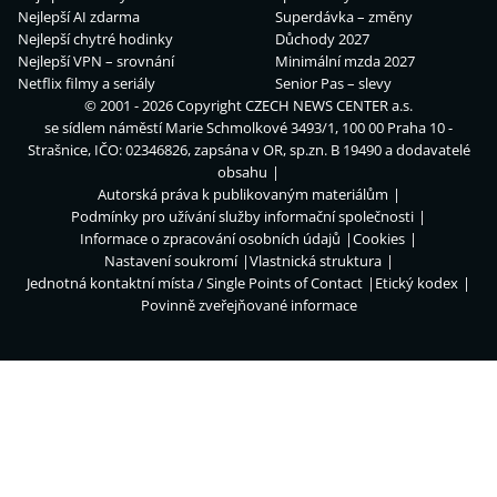
Nejlepší AI zdarma
Superdávka – změny
Nejlepší chytré hodinky
Důchody 2027
Nejlepší VPN – srovnání
Minimální mzda 2027
Netflix filmy a seriály
Senior Pas – slevy
© 2001 - 2026 Copyright
CZECH NEWS CENTER a.s.
se sídlem náměstí Marie Schmolkové 3493/1, 100 00 Praha 10 -
Strašnice, IČO: 02346826, zapsána v OR, sp.zn. B 19490 a dodavatelé
obsahu
Autorská práva k publikovaným materiálům
Podmínky pro užívání služby informační společnosti
Informace o zpracování osobních údajů
Cookies
Nastavení soukromí
Vlastnická struktura
Jednotná kontaktní místa / Single Points of Contact
Etický kodex
Povinně zveřejňované informace