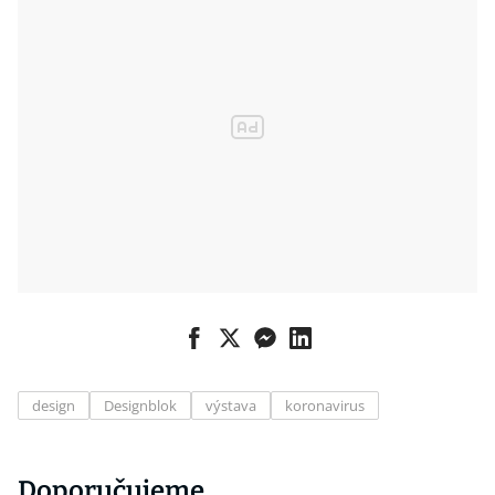
spartakiády
design
Designblok
výstava
koronavirus
Doporučujeme