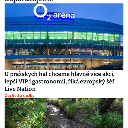
U pražských hal chceme hlavně více akcí,
lepší VIP i gastronomii, říká evropský šéf
Live Nation
Obchod a služby