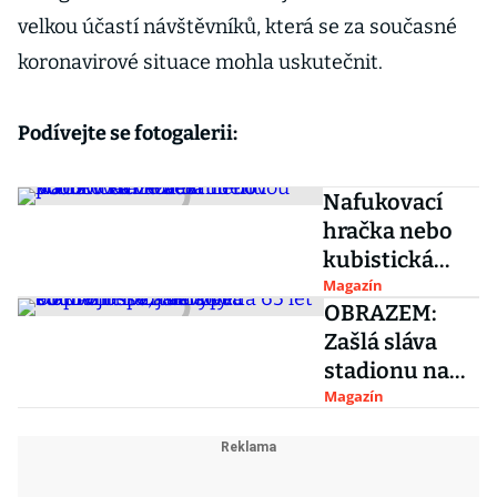
velkou účastí návštěvníků, která se za současné
koronavirové situace mohla uskutečnit.
Podívejte se fotogalerii:
Nafukovací
hračka nebo
kubistická
váza. Studenti
Magazín
OBRAZEM:
VŠUP v Praze
Zašlá sláva
navrhli novou
stadionu na
podobu
Strahově.
Magazín
bankovek
Podívejte se,
jak vypadá 65
let od první