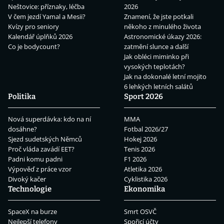
Neštovice: příznaky, léčba
2026
V čem jezdí Yamal a Mesii?
Znamení, že jste potkali
Kvízy pro seniory
někoho z minulého života
Kalendář úplňků 2026
Astronomické úkazy 2026:
Co je bodycount?
zatmění slunce a další
Jak obléci miminko při
vysokých teplotách?
Jak na dokonalé letní mojito
6 lehkých letních salátů
Politika
Sport 2026
Nová superdávka: kdo na ní
MMA
dosáhne?
Fotbal 2026/27
Sjezd sudetských Němců
Hokej 2026
Proč vláda zavádí EET?
Tenis 2026
Padni komu padni
F1 2026
Výpověď z práce vzor
Atletika 2026
Divoký kačer
Cyklistika 2026
Technologie
Ekonomika
SpaceX na burze
Smrt OSVČ
Nejlepší telefony
Spořicí účty