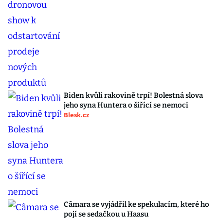
Biden kvůli rakovině trpí! Bolestná slova
jeho syna Huntera o šířící se nemoci
Blesk.cz
Câmara se vyjádřil ke spekulacím, které ho
pojí se sedačkou u Haasu