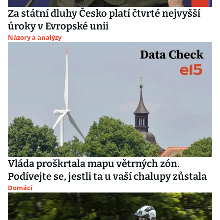
Za státní dluhy Česko platí čtvrté nejvyšší
úroky v Evropské unii
Názory a analýzy
Vláda proškrtala mapu větrných zón.
Podívejte se, jestli ta u vaší chalupy zůstala
Domácí