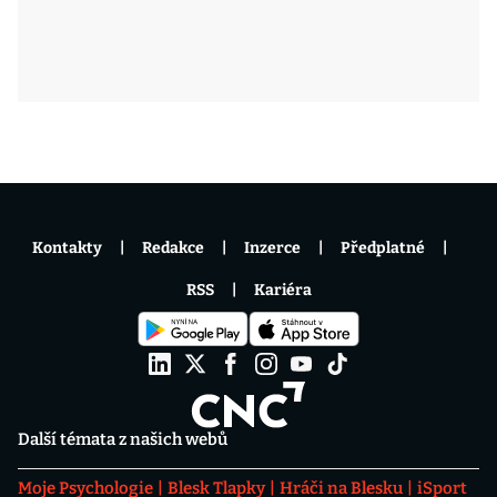
Kontakty
Redakce
Inzerce
Předplatné
RSS
Kariéra
Další témata z našich webů
Moje Psychologie
Blesk Tlapky
Hráči na Blesku
iSport