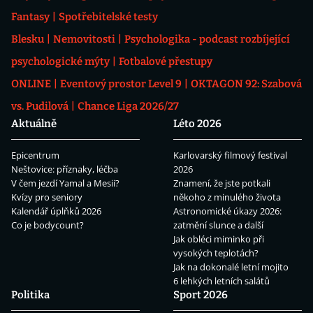
Fantasy
Spotřebitelské testy
Blesku
Nemovitosti
Psychologika - podcast rozbíjející
psychologické mýty
Fotbalové přestupy
ONLINE
Eventový prostor Level 9
OKTAGON 92: Szabová
vs. Pudilová
Chance Liga 2026/27
Aktuálně
Léto 2026
Epicentrum
Karlovarský filmový festival
Neštovice: příznaky, léčba
2026
V čem jezdí Yamal a Mesii?
Znamení, že jste potkali
Kvízy pro seniory
někoho z minulého života
Kalendář úplňků 2026
Astronomické úkazy 2026:
Co je bodycount?
zatmění slunce a další
Jak obléci miminko při
vysokých teplotách?
Jak na dokonalé letní mojito
6 lehkých letních salátů
Politika
Sport 2026