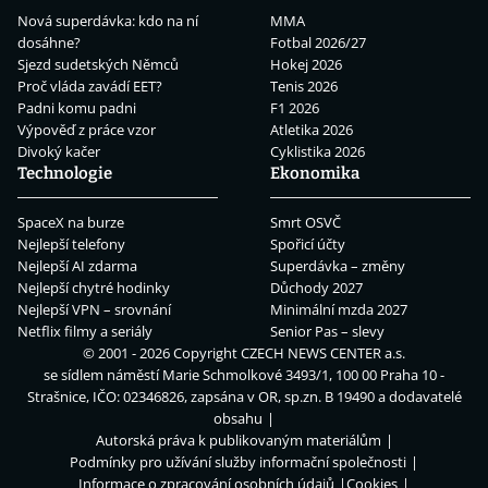
Nová superdávka: kdo na ní
MMA
dosáhne?
Fotbal 2026/27
Sjezd sudetských Němců
Hokej 2026
Proč vláda zavádí EET?
Tenis 2026
Padni komu padni
F1 2026
Výpověď z práce vzor
Atletika 2026
Divoký kačer
Cyklistika 2026
Technologie
Ekonomika
SpaceX na burze
Smrt OSVČ
Nejlepší telefony
Spořicí účty
Nejlepší AI zdarma
Superdávka – změny
Nejlepší chytré hodinky
Důchody 2027
Nejlepší VPN – srovnání
Minimální mzda 2027
Netflix filmy a seriály
Senior Pas – slevy
© 2001 - 2026 Copyright
CZECH NEWS CENTER a.s.
se sídlem náměstí Marie Schmolkové 3493/1, 100 00 Praha 10 -
Strašnice, IČO: 02346826, zapsána v OR, sp.zn. B 19490 a dodavatelé
obsahu
Autorská práva k publikovaným materiálům
Podmínky pro užívání služby informační společnosti
Informace o zpracování osobních údajů
Cookies