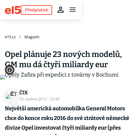
Předplatné
e15.cz
Magazín
Opel plánuje 23 nových modelů,
GM mu dá čtyři miliardy eur
ČTK
10. dubna 2013
·
22:49
Největší americká automobilka General Motors
chce do konce roku 2016 do své ztrátové německé
divize Opel investovat čtyři miliardy eur (přes