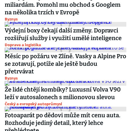
miliardám. Pomohl mu obchod s Googlem
na několika trzích v Evropě
Byznys
Výdejní boxy čekají další změny. Dopravci
rozšiřují služby i využití umělé inteligence
Doprava a logistika
Měsíc po požáru ve Zlíně. Vasky a Alpine Pro
se zotavují, potíže ale ještě budou
přetrvávat
Byznys
Že lidé chtějí kombíky? Luxusní Volva V90
leží v autosalonech s milionovou slevou
Český a evropský autoprůmysl
Fotoaparát po dědovi může mít cenu auta.
Rozhoduje jediný detail, který lehce
přehlédnete