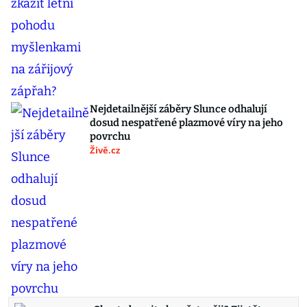
Nejdetailnější záběry Slunce odhalují
dosud nespatřené plazmové víry na jeho
povrchu
Živě.cz