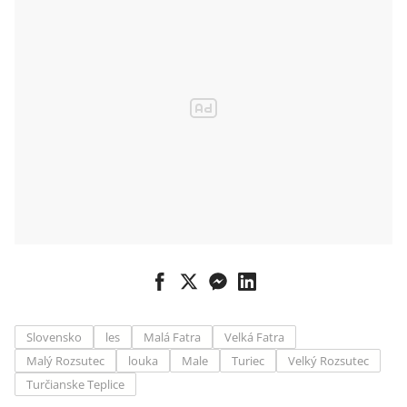
Kongresovéh
o centra
Slovensko
les
Malá Fatra
Velká Fatra
Malý Rozsutec
louka
Male
Turiec
Velký Rozsutec
Turčianske Teplice