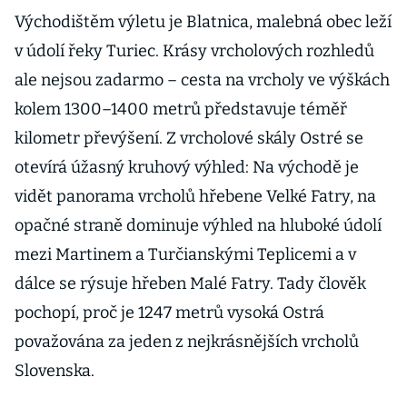
Východištěm výletu je Blatnica, malebná obec leží
v údolí řeky Turiec. Krásy vrcholových rozhledů
ale nejsou zadarmo – cesta na vrcholy ve výškách
kolem 1300–1400 metrů představuje téměř
kilometr převýšení. Z vrcholové skály Ostré se
otevírá úžasný kruhový výhled: Na východě je
vidět panorama vrcholů hřebene Velké Fatry, na
opačné straně dominuje výhled na hluboké údolí
mezi Martinem a Turčianskými Teplicemi a v
dálce se rýsuje hřeben Malé Fatry. Tady člověk
pochopí, proč je 1247 metrů vysoká Ostrá
považována za jeden z nejkrásnějších vrcholů
Slovenska.