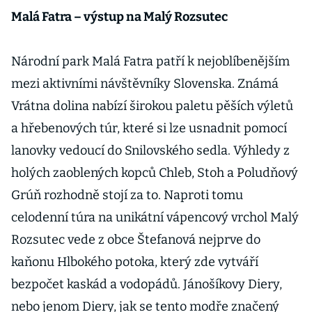
Malá Fatra – výstup na Malý Rozsutec
Národní park Malá Fatra patří k nejoblíbenějším
mezi aktivními návštěvníky Slovenska. Známá
Vrátna dolina nabízí širokou paletu pěších výletů
a hřebenových túr, které si lze usnadnit pomocí
lanovky vedoucí do Snilovského sedla. Výhledy z
holých zaoblených kopců Chleb, Stoh a Poludňový
Grúň rozhodně stojí za to. Naproti tomu
celodenní túra na unikátní vápencový vrchol Malý
Rozsutec vede z obce Štefanová nejprve do
kaňonu Hlbokého potoka, který zde vytváří
bezpočet kaskád a vodopádů. Jánošíkovy Diery,
nebo jenom Diery, jak se tento modře značený