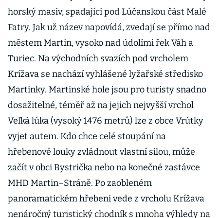
horský masiv, spadající pod Lúčanskou část Malé
Fatry. Jak už název napovídá, zvedají se přímo nad
městem Martin, vysoko nad údolími řek Váh a
Turiec. Na východních svazích pod vrcholem
Krížava se nachází vyhlášené lyžařské středisko
Martinky. Martinské hole jsou pro turisty snadno
dosažitelné, téměř až na jejich nejvyšší vrchol
Veľká lúka (vysoký 1476 metrů) lze z obce Vrútky
vyjet autem. Kdo chce celé stoupání na
hřebenové louky zvládnout vlastní silou, může
začít v obci Bystrička nebo na konečné zastávce
MHD Martin–Stráně. Po zaobleném
panoramatickém hřebeni vede z vrcholu Krížava
nenáročný turistický chodník s mnoha výhledy na