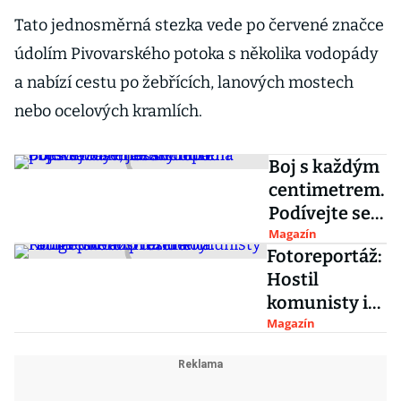
Tato jednosměrná stezka vede po červené značce
údolím Pivovarského potoka s několika vodopády
a nabízí cestu po žebřících, lanových mostech
nebo ocelových kramlích.
Boj s každým
centimetrem.
Podívejte se,
jak se
Magazín
Fotoreportáž:
dopadla
Hostil
přestavba
komunisty i
renesančníh
amerického
Magazín
o objektu na
prezidenta.
vinařský dům
Prohlédněte
si interiéry