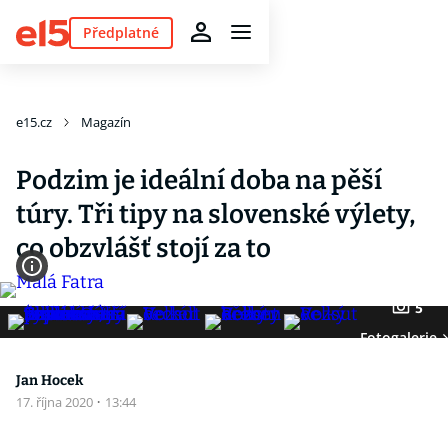
Předplatné
e15.cz
Magazín
Podzim je ideální doba na pěší
túry. Tři tipy na slovenské výlety,
co obzvlášť stojí za to
5
Fotogalerie
Jan Hocek
17. října 2020
·
13:44