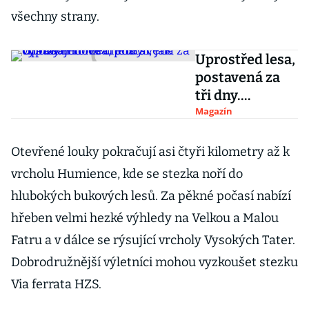
všechny strany.
Uprostřed lesa,
postavená za
tři dny.
Prohlédněte si,
Magazín
jak vypadají
nové trendy
Otevřené louky pokračují asi čtyři kilometry až k
chataření
vrcholu Humience, kde se stezka noří do
hlubokých bukových lesů. Za pěkné počasí nabízí
hřeben velmi hezké výhledy na Velkou a Malou
Fatru a v dálce se rýsující vrcholy Vysokých Tater.
Dobrodružnější výletníci mohou vyzkoušet stezku
Via ferrata HZS.