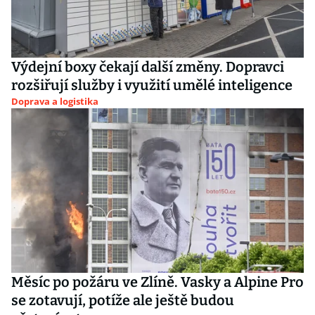
Výdejní boxy čekají další změny. Dopravci
rozšiřují služby i využití umělé inteligence
Doprava a logistika
Měsíc po požáru ve Zlíně. Vasky a Alpine Pro
se zotavují, potíže ale ještě budou