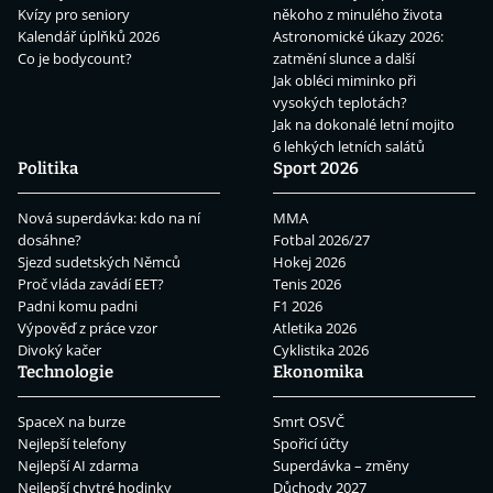
Kvízy pro seniory
někoho z minulého života
Kalendář úplňků 2026
Astronomické úkazy 2026:
Co je bodycount?
zatmění slunce a další
Jak obléci miminko při
vysokých teplotách?
Jak na dokonalé letní mojito
6 lehkých letních salátů
Politika
Sport 2026
Nová superdávka: kdo na ní
MMA
dosáhne?
Fotbal 2026/27
Sjezd sudetských Němců
Hokej 2026
Proč vláda zavádí EET?
Tenis 2026
Padni komu padni
F1 2026
Výpověď z práce vzor
Atletika 2026
Divoký kačer
Cyklistika 2026
Technologie
Ekonomika
SpaceX na burze
Smrt OSVČ
Nejlepší telefony
Spořicí účty
Nejlepší AI zdarma
Superdávka – změny
Nejlepší chytré hodinky
Důchody 2027