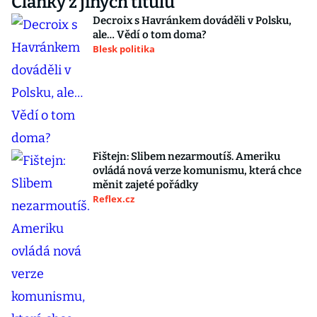
Články z jiných titulů
Decroix s Havránkem dováděli v Polsku,
ale… Vědí o tom doma?
Blesk politika
Fištejn: Slibem nezarmoutíš. Ameriku
ovládá nová verze komunismu, která chce
měnit zajeté pořádky
Reflex.cz