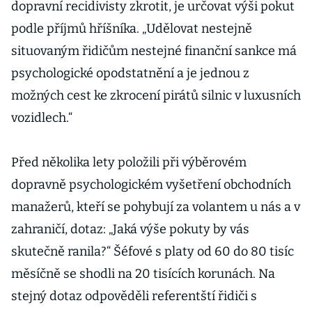
dopravní recidivisty zkrotit, je určovat výši pokut
podle příjmů hříšníka. „Udělovat nestejně
situovaným řidičům nestejné finanční sankce má
psychologické opodstatnění a je jednou z
možných cest ke zkrocení pirátů silnic v luxusních
vozidlech.“
Před několika lety položili při výběrovém
dopravně psychologickém vyšetření obchodních
manažerů, kteří se pohybují za volantem u nás a v
zahraničí, dotaz: „Jaká výše pokuty by vás
skutečně ranila?“ Šéfové s platy od 60 do 80 tisíc
měsíčně se shodli na 20 tisících korunách. Na
stejný dotaz odpověděli referentští řidiči s