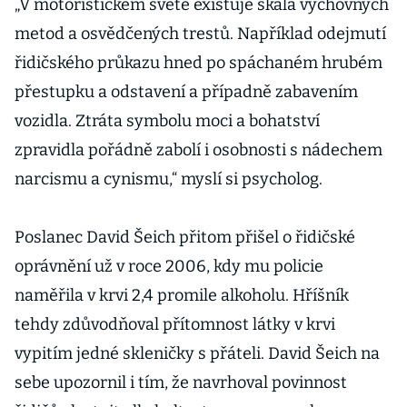
„V motoristickém světě existuje škála výchovných
metod a osvědčených trestů. Například odejmutí
řidičského průkazu hned po spáchaném hrubém
přestupku a odstavení a případně zabavením
vozidla. Ztráta symbolu moci a bohatství
zpravidla pořádně zabolí i osobnosti s nádechem
narcismu a cynismu,“ myslí si psycholog.
Poslanec David Šeich přitom přišel o řidičské
oprávnění už v roce 2006, kdy mu policie
naměřila v krvi 2,4 promile alkoholu. Hříšník
tehdy zdůvodňoval přítomnost látky v krvi
vypitím jedné skleničky s přáteli. David Šeich na
sebe upozornil i tím, že navrhoval povinnost