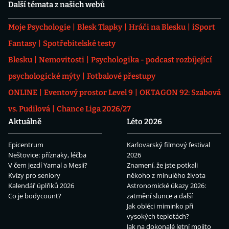
Další témata z našich webů
Moje Psychologie
Blesk Tlapky
Hráči na Blesku
iSport
Fantasy
Spotřebitelské testy
Blesku
Nemovitosti
Psychologika - podcast rozbíjející
psychologické mýty
Fotbalové přestupy
ONLINE
Eventový prostor Level 9
OKTAGON 92: Szabová
vs. Pudilová
Chance Liga 2026/27
Aktuálně
Léto 2026
Epicentrum
Karlovarský filmový festival
Neštovice: příznaky, léčba
2026
V čem jezdí Yamal a Mesii?
Znamení, že jste potkali
Kvízy pro seniory
někoho z minulého života
Kalendář úplňků 2026
Astronomické úkazy 2026:
Co je bodycount?
zatmění slunce a další
Jak obléci miminko při
vysokých teplotách?
Jak na dokonalé letní mojito