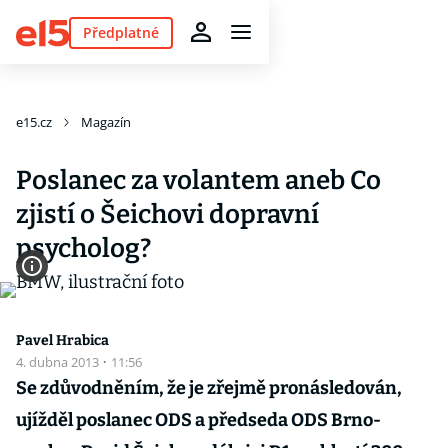
Předplatné
e15.cz
Magazín
Poslanec za volantem aneb Co
zjistí o Šeichovi dopravní
psycholog?
Pavel Hrabica
4. dubna 2013
·
11:56
Se zdůvodněním, že je zřejmě pronásledován,
ujížděl poslanec ODS a předseda ODS Brno-