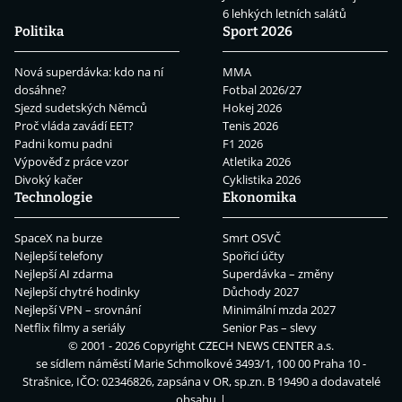
6 lehkých letních salátů
Politika
Sport 2026
Nová superdávka: kdo na ní
MMA
dosáhne?
Fotbal 2026/27
Sjezd sudetských Němců
Hokej 2026
Proč vláda zavádí EET?
Tenis 2026
Padni komu padni
F1 2026
Výpověď z práce vzor
Atletika 2026
Divoký kačer
Cyklistika 2026
Technologie
Ekonomika
SpaceX na burze
Smrt OSVČ
Nejlepší telefony
Spořicí účty
Nejlepší AI zdarma
Superdávka – změny
Nejlepší chytré hodinky
Důchody 2027
Nejlepší VPN – srovnání
Minimální mzda 2027
Netflix filmy a seriály
Senior Pas – slevy
© 2001 - 2026 Copyright
CZECH NEWS CENTER a.s.
se sídlem náměstí Marie Schmolkové 3493/1, 100 00 Praha 10 -
Strašnice, IČO: 02346826, zapsána v OR, sp.zn. B 19490 a dodavatelé
obsahu