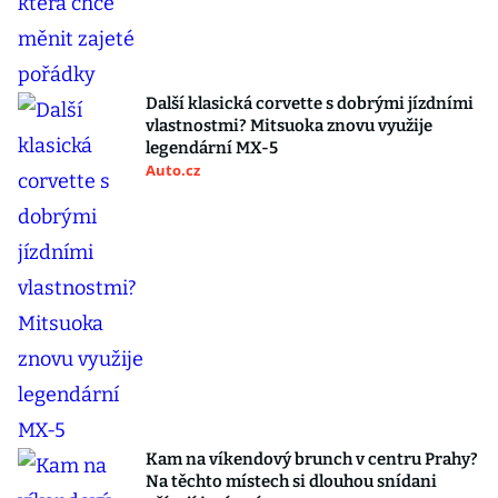
Další klasická corvette s dobrými jízdními
vlastnostmi? Mitsuoka znovu využije
legendární MX-5
Auto.cz
Kam na víkendový brunch v centru Prahy?
Na těchto místech si dlouhou snídani