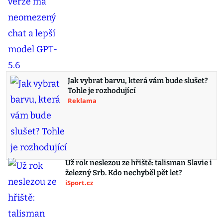
Jak vybrat barvu, která vám bude slušet?
Tohle je rozhodující
Reklama
Už rok neslezou ze hřiště: talisman Slavie i
železný Srb. Kdo nechyběl pět let?
iSport.cz