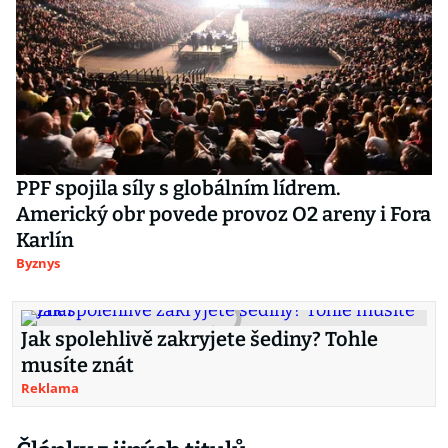
PPF spojila síly s globálním lídrem.
Americký obr povede provoz O2 areny i Fora
Karlín
Byznys
Jak spolehlivě zakryjete šediny? Tohle
musíte znát
Reklama