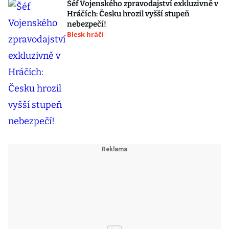
Šéf Vojenského zpravodajství exkluzivně v
Hráčích: Česku hrozil vyšší stupeň
nebezpečí!
Blesk hráči