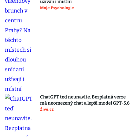
užívají i místní
Moje Psychologie
ChatGPT teď neunavíte. Bezplatná verze
má neomezený chat a lepší model GPT-5.6
Živě.cz