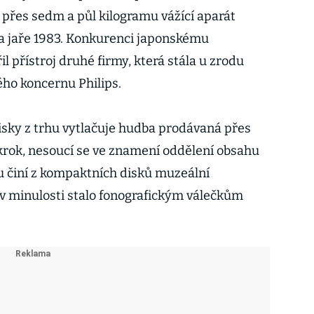
 přes sedm a půl kilogramu vážící aparát
a jaře 1983. Konkurenci japonskému
il přístroj druhé firmy, která stála u zrodu
ého koncernu Philips.
sky z trhu vytlačuje hudba prodávaná přes
krok, nesoucí se ve znamení oddělení obsahu
u činí z kompaktních disků muzeální
to v minulosti stalo fonografickým válečkům