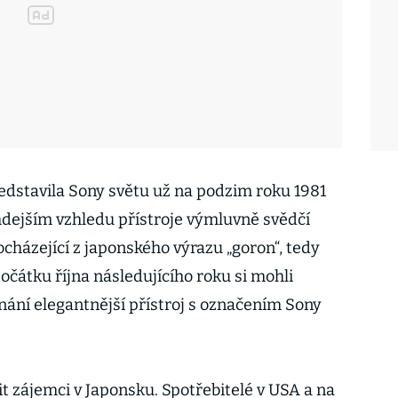
dstavila Sony světu už na podzim roku 1981
hdejším vzhledu přístroje výmluvně svědčí
ocházející z japonského výrazu „goron“, tedy
očátku října následujícího roku si mohli
nání elegantnější přístroj s označením Sony
dit zájemci v Japonsku. Spotřebitelé v USA a na