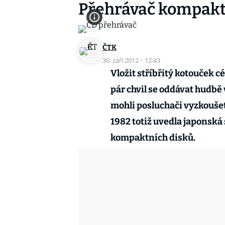
Přehrávač kompaktů 
ČTK
30. září 2012
·
12:43
Vložit stříbřitý kotouček 
pár chvil se oddávat hudbě v
mohli posluchači vyzkoušet 
1982 totiž uvedla japonská
kompaktních disků.