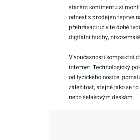
starém kontinentu si mohli
odnést z prodejen teprve n
přehrávači už v té době tvoř
digitální hudby, nizozemsk
V současnosti kompaktní di
internet. Technologický po
od fyzického nosiče, pomal
záležitost, stejně jako se 
nebo šelakovým deskám.