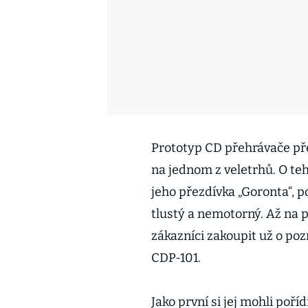
Prototyp CD přehrávače pře
na jednom z veletrhů. O te
jeho přezdívka „Goronta“, p
tlustý a nemotorný. Až na p
zákazníci zakoupit už o poz
CDP-101.
Jako první si jej mohli poří