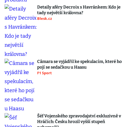
Detaily aféry Decroix s Havránkem: Kdo je
tady největší královna?
Blesk.cz
Câmara se vyjádřil ke spekulacím, které ho
pojí se sedačkou u Haasu
F1 Sport
Šéf Vojenského zpravodajství exkluzivně v
Hráčích: Česku hrozil vyšší stupeň