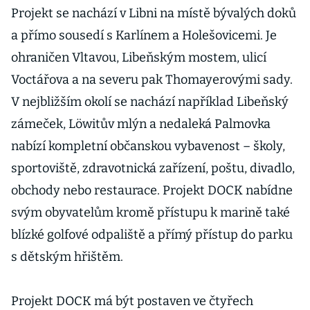
Projekt se nachází v Libni na místě bývalých doků
a přímo sousedí s Karlínem a Holešovicemi. Je
ohraničen Vltavou, Libeňským mostem, ulicí
Voctářova a na severu pak Thomayerovými sady.
V nejbližším okolí se nachází například Libeňský
zámeček, Löwitův mlýn a nedaleká Palmovka
nabízí kompletní občanskou vybavenost – školy,
sportoviště, zdravotnická zařízení, poštu, divadlo,
obchody nebo restaurace. Projekt DOCK nabídne
svým obyvatelům kromě přístupu k marině také
blízké golfové odpaliště a přímý přístup do parku
s dětským hřištěm.
Projekt DOCK má být postaven ve čtyřech