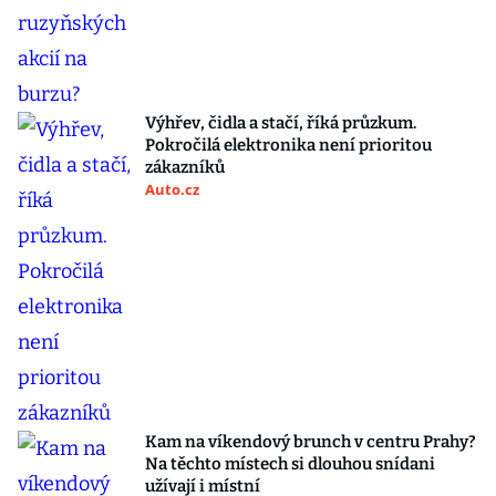
Výhřev, čidla a stačí, říká průzkum.
Pokročilá elektronika není prioritou
zákazníků
Auto.cz
Kam na víkendový brunch v centru Prahy?
Na těchto místech si dlouhou snídani
užívají i místní