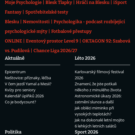
Moje Psychologie
Blesk Tlapky
Hráči na Blesku
iSport
Fantasy
Spotřebitelské testy
Blesku
Nemovitosti
Psychologika - podcast rozbíjející
psychologické mýty
Fotbalové přestupy
ONLINE
Eventový prostor Level 9
OKTAGON 92: Szabová
vs. Pudilová
Chance Liga 2026/27
Aktuálně
Léto 2026
Epicentrum
Karlovarský filmový festival
Neštovice: příznaky, léčba
2026
V čem jezdí Yamal a Mesii?
Znamení, že jste potkali
Kvízy pro seniory
někoho z minulého života
Kalendář úplňků 2026
Astronomické úkazy 2026:
Co je bodycount?
zatmění slunce a další
Jak obléci miminko při
vysokých teplotách?
Jak na dokonalé letní mojito
6 lehkých letních salátů
Politika
Sport 2026