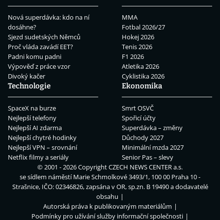
Nová superdávka: kdo na ní
MMA
dosáhne?
Fotbal 2026/27
Sjezd sudetských Němců
Hokej 2026
Proč vláda zavádí EET?
Tenis 2026
Padni komu padni
F1 2026
Výpověď z práce vzor
Atletika 2026
Divoký kačer
Cyklistika 2026
Technologie
Ekonomika
SpaceX na burze
Smrt OSVČ
Nejlepší telefony
Spořicí účty
Nejlepší AI zdarma
Superdávka – změny
Nejlepší chytré hodinky
Důchody 2027
Nejlepší VPN – srovnání
Minimální mzda 2027
Netflix filmy a seriály
Senior Pas – slevy
© 2001 - 2026 Copyright
CZECH NEWS CENTER a.s.
se sídlem náměstí Marie Schmolkové 3493/1, 100 00 Praha 10 -
Strašnice, IČO: 02346826, zapsána v OR, sp.zn. B 19490 a dodavatelé
obsahu
Autorská práva k publikovaným materiálům
Podmínky pro užívání služby informační společnosti