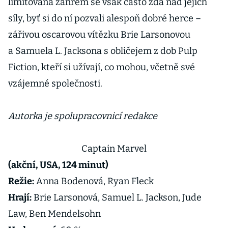
limitovaná žánrem se však často zdá nad jejich
síly, byť si do ní pozvali alespoň dobré herce –
zářivou oscarovou vítězku Brie Larsonovou
a Samuela L. Jacksona s obličejem z dob Pulp
Fiction, kteří si užívají, co mohou, včetně své
vzájemné společnosti.
Autorka je spolupracovnicí redakce
Captain Marvel
(akční, USA, 124 minut)
Režie:
Anna Bodenová, Ryan Fleck
Hrají:
Brie Larsonová, Samuel L. Jackson, Jude
Law, Ben Mendelsohn