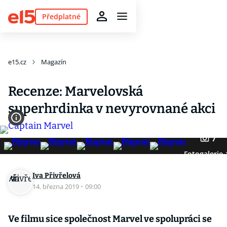
Předplatné
e15.cz
Magazín
Recenze: Marvelovská
superhrdinka v nevyrovnané akci
7
Fotogalerie
Iva Přivřelová
14. března 2019
·
09:00
Ve filmu sice společnost Marvel ve spolupráci se