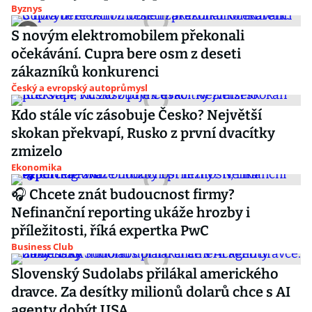
Byznys
S novým elektromobilem překonali
očekávání. Cupra bere osm z deseti
zákazníků konkurenci
Český a evropský autoprůmysl
Kdo stále víc zásobuje Česko? Největší
skokan překvapí, Rusko z první dvacítky
zmizelo
Ekonomika
🎧 Chcete znát budoucnost firmy?
Nefinanční reporting ukáže hrozby i
příležitosti, říká expertka PwC
Business Club
Slovenský Sudolabs přilákal amerického
dravce. Za desítky milionů dolarů chce s AI
agenty dobýt USA