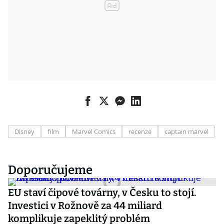
Disney
film
Marvel Comics
recenze
captain marvel
Doporučujeme
EU staví čipové továrny, v Česku to stojí.
Investici v Rožnově za 44 miliard
komplikuje zapeklitý problém