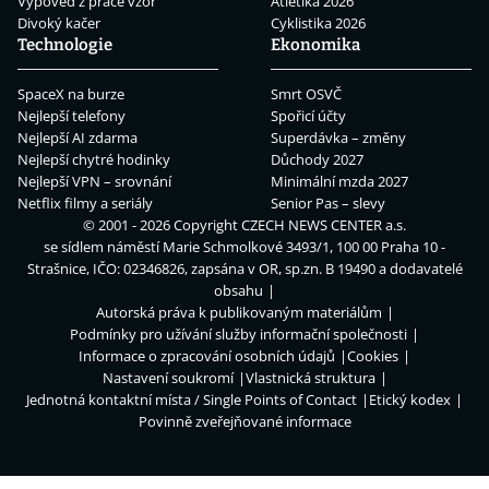
Výpověď z práce vzor
Atletika 2026
Divoký kačer
Cyklistika 2026
Technologie
Ekonomika
SpaceX na burze
Smrt OSVČ
Nejlepší telefony
Spořicí účty
Nejlepší AI zdarma
Superdávka – změny
Nejlepší chytré hodinky
Důchody 2027
Nejlepší VPN – srovnání
Minimální mzda 2027
Netflix filmy a seriály
Senior Pas – slevy
© 2001 - 2026 Copyright
CZECH NEWS CENTER a.s.
se sídlem náměstí Marie Schmolkové 3493/1, 100 00 Praha 10 -
Strašnice, IČO: 02346826, zapsána v OR, sp.zn. B 19490 a dodavatelé
obsahu
Autorská práva k publikovaným materiálům
Podmínky pro užívání služby informační společnosti
Informace o zpracování osobních údajů
Cookies
Nastavení soukromí
Vlastnická struktura
Jednotná kontaktní místa / Single Points of Contact
Etický kodex
Povinně zveřejňované informace