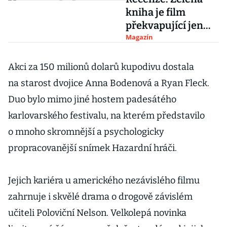
kniha je film
překvapující jen
ziskem Oscara
Magazín
Akci za 150 milionů dolarů kupodivu dostala
na starost dvojice Anna Bodenová a Ryan Fleck.
Duo bylo mimo jiné hostem padesátého
karlovarského festivalu, na kterém představilo
o mnoho skromnější a psychologicky
propracovanější snímek Hazardní hráči.
Jejich kariéra u amerického nezávislého filmu
zahrnuje i skvělé drama o drogově závislém
učiteli Poloviční Nelson. Velkolepá novinka