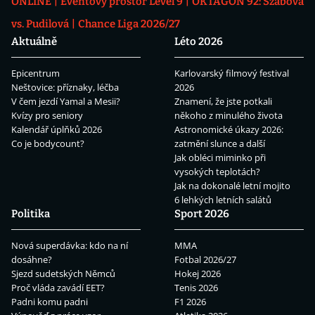
ONLINE
Eventový prostor Level 9
OKTAGON 92: Szabová
vs. Pudilová
Chance Liga 2026/27
Aktuálně
Léto 2026
Epicentrum
Karlovarský filmový festival
Neštovice: příznaky, léčba
2026
V čem jezdí Yamal a Mesii?
Znamení, že jste potkali
Kvízy pro seniory
někoho z minulého života
Kalendář úplňků 2026
Astronomické úkazy 2026:
Co je bodycount?
zatmění slunce a další
Jak obléci miminko při
vysokých teplotách?
Jak na dokonalé letní mojito
6 lehkých letních salátů
Politika
Sport 2026
Nová superdávka: kdo na ní
MMA
dosáhne?
Fotbal 2026/27
Sjezd sudetských Němců
Hokej 2026
Proč vláda zavádí EET?
Tenis 2026
Padni komu padni
F1 2026