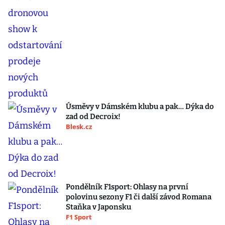
Úsměvy v Dámském klubu a pak… Dýka do
zad od Decroix!
Blesk.cz
Pondělník F1sport: Ohlasy na první
polovinu sezony F1 či další závod Romana
Staňka v Japonsku
F1 Sport