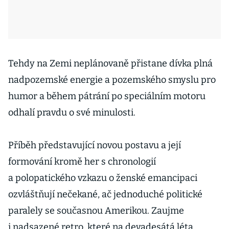
Tehdy na Zemi neplánovaně přistane dívka plná
nadpozemské energie a pozemského smyslu pro
humor a během pátrání po speciálním motoru
odhalí pravdu o své minulosti.
Příběh představující novou postavu a její
formování kromě her s chronologií
a polopatického vzkazu o ženské emancipaci
ozvláštňují nečekané, ač jednoduché politické
paralely se současnou Amerikou. Zaujme
i nadsazené retro, které na devadesátá léta