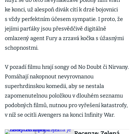
Když se do této nevynalézavé polohy film vrátí
ke konci, už alespoň divák cítí k drzé bojovnici
s vždy perfektním účesem sympatie. I proto, že
jejími parťáky jsou přesvědčivě digitálně
omlazený agent Fury a zrzavá kočka s úžasnými
schopnostmi.
V pozadí filmu hrají songy od No Doubt či Nirvany.
Pomáhají nakopnout nevyrovnanou
superhrdinskou komedii, aby se nestala
zapomenutelnou položkou v dlouhém seznamu
podobných filmů, nutnou pro vyřešení katastrofy,
v níž se ocitli Avengers na konci Infinity War.
Recenze: Zelená