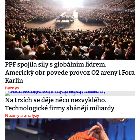
PPF spojila síly s globálním lídrem.
Americký obr povede provoz O2 areny i Fora
Karlín
Byznys
Na trzích se děje něco nezvyklého.
Technologické firmy shánějí miliardy
Názory a analýzy