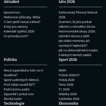
Aktuálně
Léto 2026
Epicentrum
Karlovarský filmový festival
Neštovice: příznaky, léčba
2026
V čem jezdí Yamal a Mesii?
Znamení, že jste potkali
Kvízy pro seniory
někoho z minulého života
Kalendář úplňků 2026
Astronomické úkazy 2026:
Co je bodycount?
zatmění slunce a další
Jak obléci miminko při
vysokých teplotách?
Jak na dokonalé letní mojito
6 lehkých letních salátů
Politika
Sport 2026
Nová superdávka: kdo na ní
MMA
dosáhne?
Fotbal 2026/27
Sjezd sudetských Němců
Hokej 2026
Proč vláda zavádí EET?
Tenis 2026
Padni komu padni
F1 2026
Výpověď z práce vzor
Atletika 2026
Divoký kačer
Cyklistika 2026
Technologie
Ekonomika