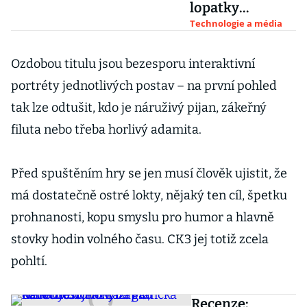
lopatky
kinematografii.
Technologie a média
Pandemie
nástup nové
Ozdobou titulu jsou bezesporu interaktivní
doby uspíší
portréty jednotlivých postav – na první pohled
tak lze odtušit, kdo je náruživý pijan, zákeřný
filuta nebo třeba horlivý adamita.
Před spuštěním hry se jen musí člověk ujistit, že
má dostatečně ostré lokty, nějaký ten cíl, špetku
prohnanosti, kopu smyslu pro humor a hlavně
stovky hodin volného času. CK3 jej totiž zcela
pohltí.
Recenze: