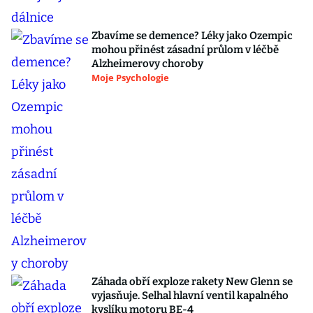
Zbavíme se demence? Léky jako Ozempic
mohou přinést zásadní průlom v léčbě
Alzheimerovy choroby
Moje Psychologie
Záhada obří exploze rakety New Glenn se
vyjasňuje. Selhal hlavní ventil kapalného
kyslíku motoru BE-4