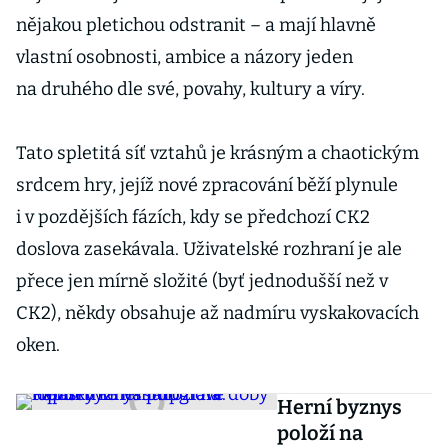
nějakou pletichou odstranit – a mají hlavně
vlastní osobnosti, ambice a názory jeden
na druhého dle své, povahy, kultury a víry.
Tato spletitá síť vztahů je krásným a chaotickým
srdcem hry, jejíž nové zpracování běží plynule
i v pozdějších fázích, kdy se předchozí CK2
doslova zasekávala. Uživatelské rozhraní je ale
přece jen mírně složité (byť jednodušší než v
CK2), někdy obsahuje až nadmíru vyskakovacích
oken.
Herní byznys
položí na