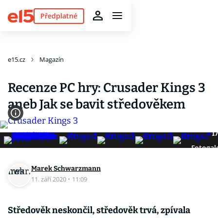
Předplatné
e15.cz
Magazín
Recenze PC hry: Crusader Kings 3
aneb Jak se bavit středověkem
1
Fotogal
Marek Schwarzmann
11. září 2020
·
11:09
Středověk neskončil, středověk trvá, zpívala