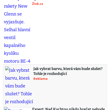
Živě.cz
Jak vybrat barvu, která vám bude slušet?
Tohle je rozhodující
Reklama
Expert: Nad Kuchtou nikdo brečet nebude,