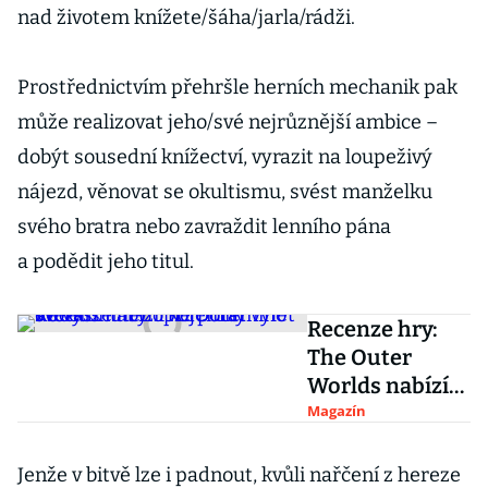
nad životem knížete/šáha/jarla/rádži.
Prostřednictvím přehršle herních mechanik pak
může realizovat jeho/své nejrůznější ambice –
dobýt sousední knížectví, vyrazit na loupeživý
nájezd, věnovat se okultismu, svést manželku
svého bratra nebo zavraždit lenního pána
a podědit jeho titul.
Recenze hry:
The Outer
Worlds nabízí
příjemný výlet
Magazín
do vyšinutého
korporátního
Jenže v bitvě lze i padnout, kvůli nařčení z hereze