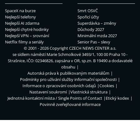
SpaceX na burze
Smrt OSVČ
Nejlepší telefony
Spořicí účty
Nejlepší AI zdarma
Superdávka – změny
Nejlepší chytré hodinky
Důchody 2027
Nejlepší VPN – srovnání
Minimální mzda 2027
Netflix filmy a seriály
Senior Pas – slevy
© 2001 - 2026 Copyright
CZECH NEWS CENTER a.s.
se sídlem náměstí Marie Schmolkové 3493/1, 100 00 Praha 10 -
Strašnice, IČO: 02346826, zapsána v OR, sp.zn. B 19490 a dodavatelé
obsahu
Autorská práva k publikovaným materiálům
Podmínky pro užívání služby informační společnosti
Informace o zpracování osobních údajů
Cookies
Nastavení soukromí
Vlastnická struktura
Jednotná kontaktní místa / Single Points of Contact
Etický kodex
Povinně zveřejňované informace