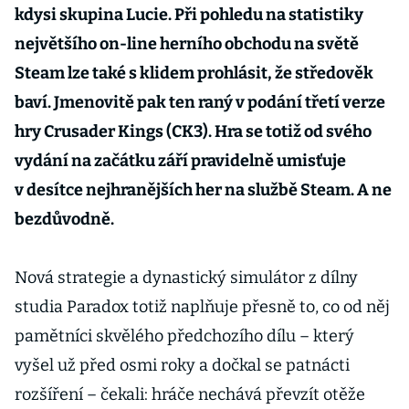
kdysi skupina Lucie. Při pohledu na statistiky
největšího on-line herního obchodu na světě
Steam lze také s klidem prohlásit, že středověk
baví. Jmenovitě pak ten raný v podání třetí verze
hry Crusader Kings (CK3). Hra se totiž od svého
vydání na začátku září pravidelně umisťuje
v desítce nejhranějších her na službě Steam. A ne
bezdůvodně.
Nová strategie a dynastický simulátor z dílny
studia Paradox totiž naplňuje přesně to, co od něj
pamětníci skvělého předchozího dílu – který
vyšel už před osmi roky a dočkal se patnácti
rozšíření – čekali: hráče nechává převzít otěže