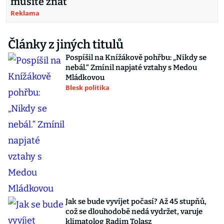
musíte znát
Reklama
Články z jiných titulů
Pospíšil na Knížákově pohřbu: „Nikdy se
nebál.“ Zmínil napjaté vztahy s Medou
Mládkovou
Blesk politika
Jak se bude vyvíjet počasí? Až 45 stupňů,
což se dlouhodobě nedá vydržet, varuje
klimatolog Radim Tolasz