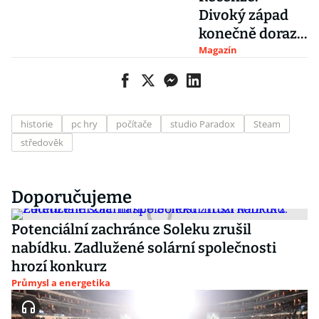
Divoký západ
konečně dorazil
na PC, celkový
Magazín
dojem kazí
grafická
náročnost
historie
pc hry
počítače
studio Paradox
Steam
středověk
Doporučujeme
Potenciální zachránce Soleku zrušil
nabídku. Zadlužené solární společnosti
hrozí konkurz
Průmysl a energetika