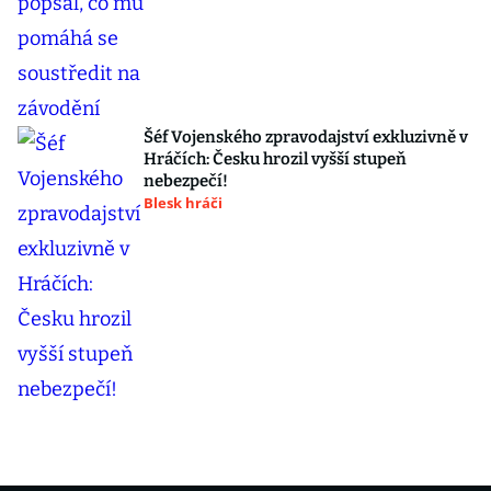
Šéf Vojenského zpravodajství exkluzivně v
Hráčích: Česku hrozil vyšší stupeň
nebezpečí!
Blesk hráči