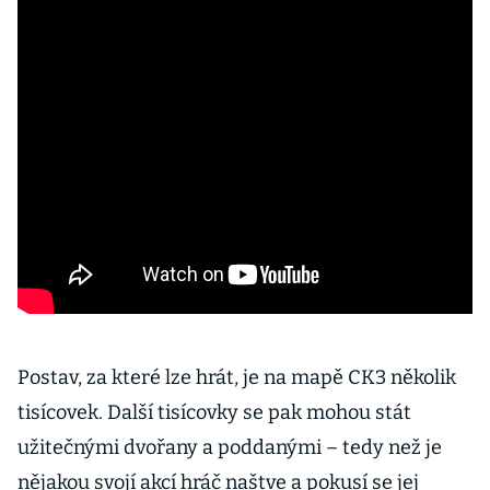
Postav, za které lze hrát, je na mapě CK3 několik
tisícovek. Další tisícovky se pak mohou stát
užitečnými dvořany a poddanými – tedy než je
nějakou svojí akcí hráč naštve a pokusí se jej