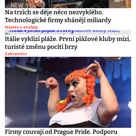
Na trzích se děje něco nezvyklého.
Technologické firmy shánějí miliardy
Názory a analýzy
Itálie vyklízí pláže. První plážové kluby mizí,
turisté změnu pocítí brzy
Zahraniční
Firmy couvají od Prague Pride. Podporu