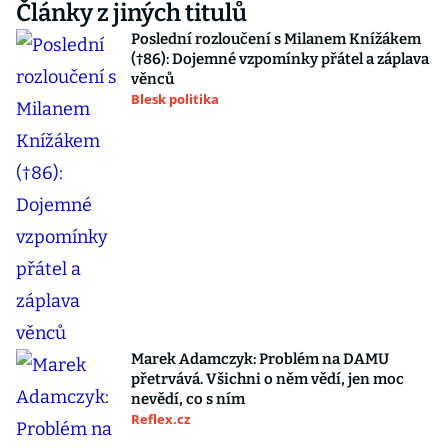
Články z jiných titulů
Poslední rozloučení s Milanem Knížákem
(†86): Dojemné vzpomínky přátel a záplava
věnců
Blesk politika
Marek Adamczyk: Problém na DAMU
přetrvává. Všichni o něm vědí, jen moc
nevědí, co s ním
Reflex.cz