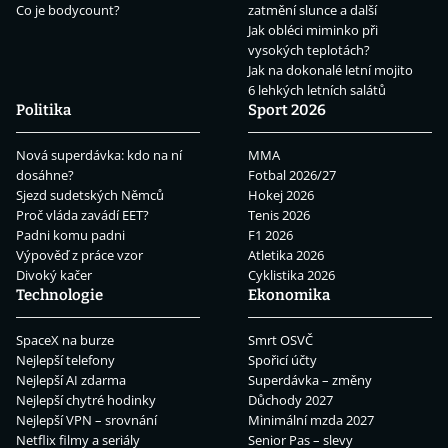
Co je bodycount?
zatmění slunce a další
Jak obléci miminko při
vysokých teplotách?
Jak na dokonalé letní mojito
6 lehkých letních salátů
Politika
Sport 2026
Nová superdávka: kdo na ní
MMA
dosáhne?
Fotbal 2026/27
Sjezd sudetských Němců
Hokej 2026
Proč vláda zavádí EET?
Tenis 2026
Padni komu padni
F1 2026
Výpověď z práce vzor
Atletika 2026
Divoký kačer
Cyklistika 2026
Technologie
Ekonomika
SpaceX na burze
Smrt OSVČ
Nejlepší telefony
Spořicí účty
Nejlepší AI zdarma
Superdávka – změny
Nejlepší chytré hodinky
Důchody 2027
Nejlepší VPN – srovnání
Minimální mzda 2027
Netflix filmy a seriály
Senior Pas – slevy