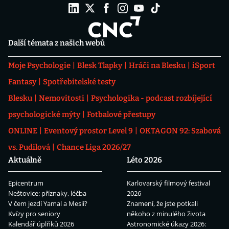
Další témata z našich webů
Moje Psychologie
Blesk Tlapky
Hráči na Blesku
iSport
Fantasy
Spotřebitelské testy
Blesku
Nemovitosti
Psychologika - podcast rozbíjející
psychologické mýty
Fotbalové přestupy
ONLINE
Eventový prostor Level 9
OKTAGON 92: Szabová
vs. Pudilová
Chance Liga 2026/27
Aktuálně
Léto 2026
Epicentrum
Karlovarský filmový festival
Neštovice: příznaky, léčba
2026
V čem jezdí Yamal a Mesii?
Znamení, že jste potkali
Kvízy pro seniory
někoho z minulého života
Kalendář úplňků 2026
Astronomické úkazy 2026: