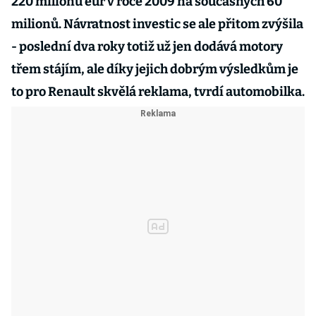
220 milionů eur v roce 2009 na současných 60
milionů. Návratnost investic se ale přitom zvýšila
- poslední dva roky totiž už jen dodává motory
třem stájím, ale díky jejich dobrým výsledkům je
to pro Renault skvělá reklama, tvrdí automobilka.