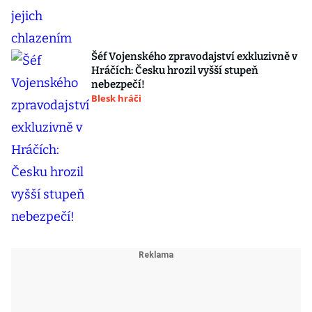
Šéf Vojenského zpravodajství exkluzivně v
Hráčích: Česku hrozil vyšší stupeň
nebezpečí!
Blesk hráči