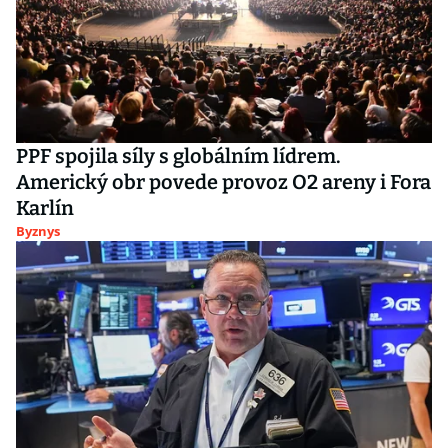
PPF spojila síly s globálním lídrem.
Americký obr povede provoz O2 areny i Fora
Karlín
Byznys