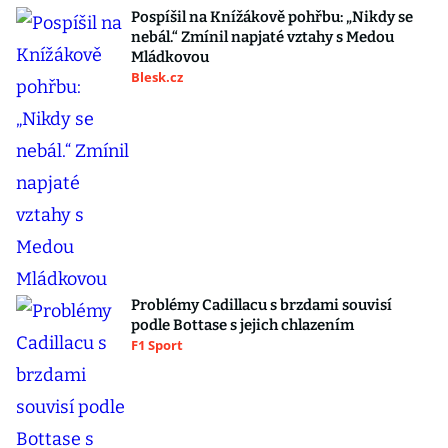
Pospíšil na Knížákově pohřbu: „Nikdy se
nebál.“ Zmínil napjaté vztahy s Medou
Mládkovou
Blesk.cz
Problémy Cadillacu s brzdami souvisí
podle Bottase s jejich chlazením
F1 Sport