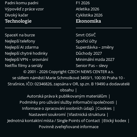
Padni komu padni
F1 2026
Výpověď z práce vzor
Atletika 2026
Divoký kačer
Cyklistika 2026
Technologie
Ekonomika
SpaceX na burze
Smrt OSVČ
Nejlepší telefony
Spořicí účty
Nejlepší AI zdarma
Superdávka – změny
Nejlepší chytré hodinky
Důchody 2027
Nejlepší VPN – srovnání
Minimální mzda 2027
Netflix filmy a seriály
Senior Pas – slevy
© 2001 - 2026 Copyright
CZECH NEWS CENTER a.s.
se sídlem náměstí Marie Schmolkové 3493/1, 100 00 Praha 10 -
Strašnice, IČO: 02346826, zapsána v OR, sp.zn. B 19490 a dodavatelé
obsahu
Autorská práva k publikovaným materiálům
Podmínky pro užívání služby informační společnosti
Informace o zpracování osobních údajů
Cookies
Nastavení soukromí
Vlastnická struktura
Jednotná kontaktní místa / Single Points of Contact
Etický kodex
Povinně zveřejňované informace