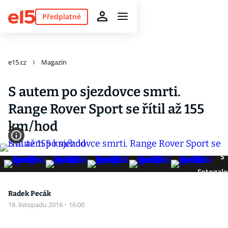
Předplatné
e15.cz
Magazín
S autem po sjezdovce smrti.
Range Rover Sport se řítil až 155
km/hod
5
Fotogale
Radek Pecák
18. listopadu 2016
·
16:00