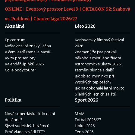
ONLINE
Eventový prostor Level 9
OKTAGON 92: Szabová
vs. Pudilová
Chance Liga 2026/27
Aktuálně
Léto 2026
Epicentrum
Karlovarský filmový festival
Neštovice: příznaky, léčba
2026
V čem jezdí Yamal a Mesii?
Znamení, že jste potkali
Kvízy pro seniory
někoho z minulého života
Kalendář úplňků 2026
Astronomické úkazy 2026:
Co je bodycount?
zatmění slunce a další
Jak obléci miminko při
vysokých teplotách?
Jak na dokonalé letní mojito
6 lehkých letních salátů
Politika
Sport 2026
Nová superdávka: kdo na ní
MMA
dosáhne?
Fotbal 2026/27
Sjezd sudetských Němců
Hokej 2026
Proč vláda zavádí EET?
Tenis 2026