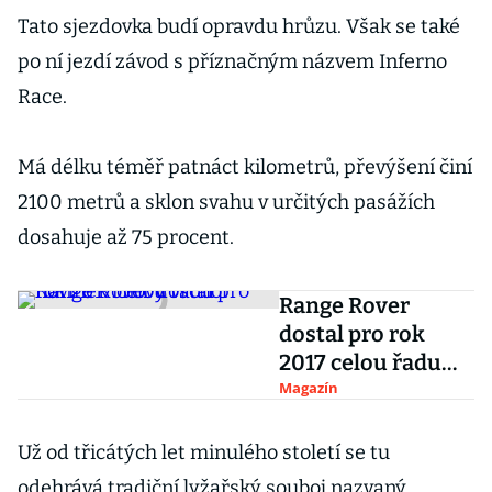
Tato sjezdovka budí opravdu hrůzu. Však se také
po ní jezdí závod s příznačným názvem Inferno
Race.
Má délku téměř patnáct kilometrů, převýšení činí
2100 metrů a sklon svahu v určitých pasážích
dosahuje až 75 procent.
Range Rover
dostal pro rok
2017 celou řadu
novinek i nový
Magazín
vrchol
Už od třicátých let minulého století se tu
odehrává tradiční lyžařský souboj nazvaný