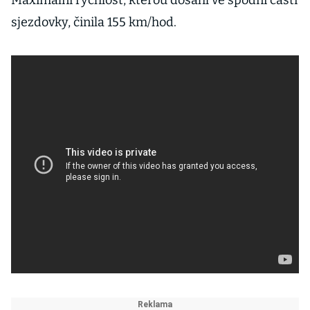
Maximální rychlost, kterou dosáhl ve spodní části
sjezdovky, činila 155 km/hod.