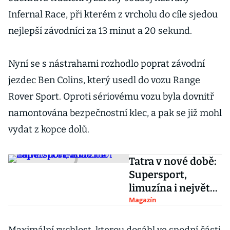
Infernal Race, při kterém z vrcholu do cíle sjedou
nejlepší závodníci za 13 minut a 20 sekund.
Nyní se s nástrahami rozhodlo poprat závodní
jezdec Ben Colins, který usedl do vozu Range
Rover Sport. Oproti sériovému vozu byla dovnitř
namontována bezpečnostní klec, a pak se již mohl
vydat z kopce dolů.
Tatra v nové době:
Supersport,
limuzína i největší
české vozidlo
Magazín