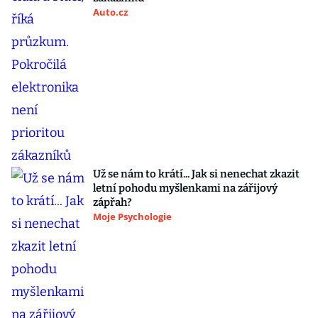
Auto.cz
Už se nám to krátí... Jak si nenechat zkazit
letní pohodu myšlenkami na zářijový
zápřah?
Moje Psychologie