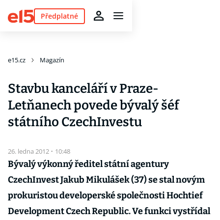
Předplatné
e15.cz
Magazín
Stavbu kanceláří v Praze-
Letňanech povede bývalý šéf
státního CzechInvestu
26. ledna 2012
·
10:48
Bývalý výkonný ředitel státní agentury
CzechInvest Jakub Mikulášek (37) se stal novým
prokuristou developerské společnosti Hochtief
Development Czech Republic. Ve funkci vystřídal