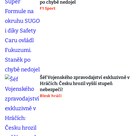
po chybě nedojel
F1 Sport
Šéf Vojenského zpravodajství exkluzivně v
Hráčích: Česku hrozil vyšší stupeň
nebezpečí!
Blesk hráči