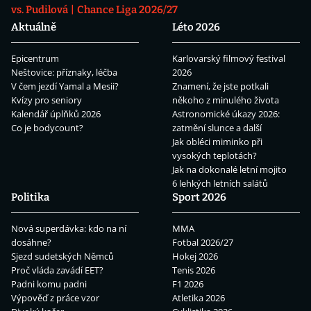
vs. Pudilová
Chance Liga 2026/27
Aktuálně
Léto 2026
Epicentrum
Karlovarský filmový festival
Neštovice: příznaky, léčba
2026
V čem jezdí Yamal a Mesii?
Znamení, že jste potkali
Kvízy pro seniory
někoho z minulého života
Kalendář úplňků 2026
Astronomické úkazy 2026:
Co je bodycount?
zatmění slunce a další
Jak obléci miminko při
vysokých teplotách?
Jak na dokonalé letní mojito
6 lehkých letních salátů
Politika
Sport 2026
Nová superdávka: kdo na ní
MMA
dosáhne?
Fotbal 2026/27
Sjezd sudetských Němců
Hokej 2026
Proč vláda zavádí EET?
Tenis 2026
Padni komu padni
F1 2026
Výpověď z práce vzor
Atletika 2026