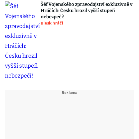
Šéf Vojenského zpravodajství exkluzivně v
Hráčích: Česku hrozil vyšší stupeň
nebezpečí!
Blesk hráči