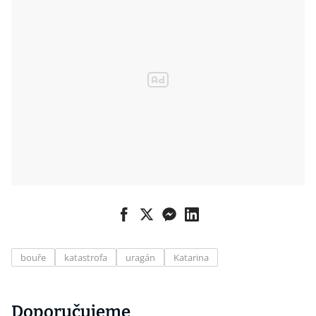
bouře
katastrofa
uragán
Katarina
Doporučujeme