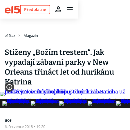
Předplatné
e15.cz
Magazín
Stiženy „Božím trestem“. Jak
vypadají zábavní parky v New
Orleans třináct let od hurikánu
Katrina
nos
6. července 2018
·
19:20