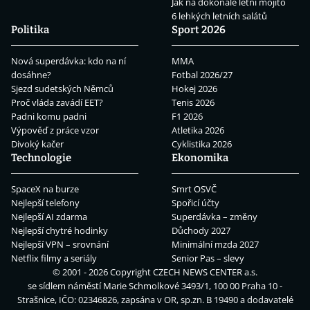
Jak na dokonalé letní mojito
6 lehkých letních salátů
Politika
Sport 2026
Nová superdávka: kdo na ní
MMA
dosáhne?
Fotbal 2026/27
Sjezd sudetských Němců
Hokej 2026
Proč vláda zavádí EET?
Tenis 2026
Padni komu padni
F1 2026
Výpověď z práce vzor
Atletika 2026
Divoký kačer
Cyklistika 2026
Technologie
Ekonomika
SpaceX na burze
Smrt OSVČ
Nejlepší telefony
Spořicí účty
Nejlepší AI zdarma
Superdávka – změny
Nejlepší chytré hodinky
Důchody 2027
Nejlepší VPN – srovnání
Minimální mzda 2027
Netflix filmy a seriály
Senior Pas – slevy
© 2001 - 2026 Copyright
CZECH NEWS CENTER a.s.
se sídlem náměstí Marie Schmolkové 3493/1, 100 00 Praha 10 -
Strašnice, IČO: 02346826, zapsána v OR, sp.zn. B 19490 a dodavatelé