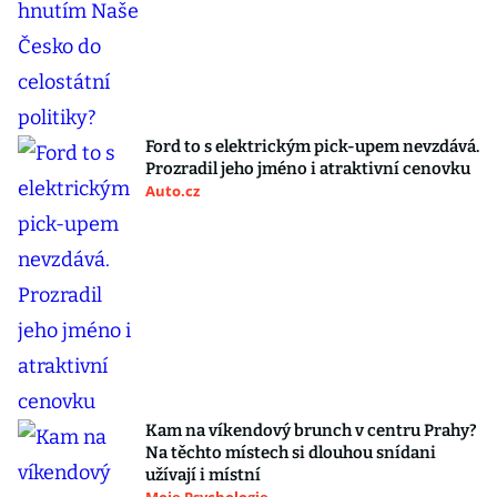
Ford to s elektrickým pick-upem nevzdává.
Prozradil jeho jméno i atraktivní cenovku
Auto.cz
Kam na víkendový brunch v centru Prahy?
Na těchto místech si dlouhou snídani
užívají i místní