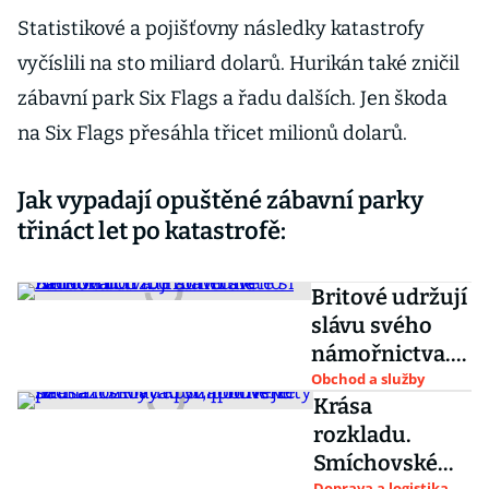
Statistikové a pojišťovny následky katastrofy
vyčíslili na sto miliard dolarů. Hurikán také zničil
zábavní park Six Flags a řadu dalších. Jen škoda
na Six Flags přesáhla třicet milionů dolarů.
Jak vypadají opuštěné zábavní parky
třináct let po katastrofě:
Britové udržují
slávu svého
námořnictva.
Prohlédněte si
Obchod a služby
Krása
zachovalou loď
rozkladu.
admirála
Smíchovské
Nelsona
Doprava a logistika