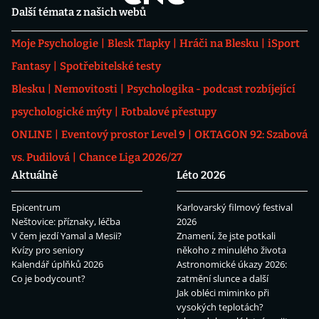
Další témata z našich webů
Moje Psychologie
Blesk Tlapky
Hráči na Blesku
iSport
Fantasy
Spotřebitelské testy
Blesku
Nemovitosti
Psychologika - podcast rozbíjející
psychologické mýty
Fotbalové přestupy
ONLINE
Eventový prostor Level 9
OKTAGON 92: Szabová
vs. Pudilová
Chance Liga 2026/27
Aktuálně
Léto 2026
Epicentrum
Karlovarský filmový festival
Neštovice: příznaky, léčba
2026
V čem jezdí Yamal a Mesii?
Znamení, že jste potkali
Kvízy pro seniory
někoho z minulého života
Kalendář úplňků 2026
Astronomické úkazy 2026:
Co je bodycount?
zatmění slunce a další
Jak obléci miminko při
vysokých teplotách?