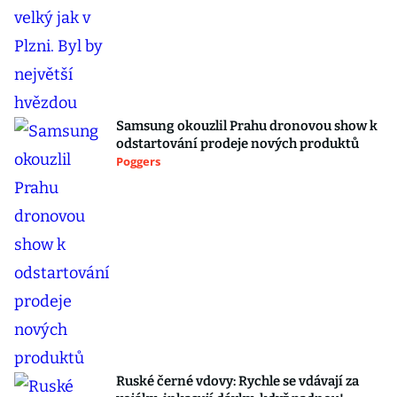
Samsung okouzlil Prahu dronovou show k
odstartování prodeje nových produktů
Poggers
Ruské černé vdovy: Rychle se vdávají za