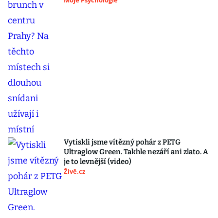
Moje Psychologie
Vytiskli jsme vítězný pohár z PETG
Ultraglow Green. Takhle nezáří ani zlato. A
je to levnější (video)
Živě.cz